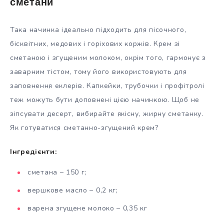
сметани
Така начинка ідеально підходить для пісочного,
бісквітних, медових і горіхових коржів. Крем зі
сметаною і згущеним молоком, окрім того, гармонує з
заварним тістом, тому його використовують для
заповнення еклерів. Капкейки, трубочки і профітролі
теж можуть бути доповнені цією начинкою. Щоб не
зіпсувати десерт, вибирайте якісну, жирну сметанку.
Як готуватися сметанно-згущений крем?
Інгредієнти:
сметана – 150 г;
вершкове масло – 0,2 кг;
варена згущене молоко – 0,35 кг