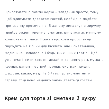
Приготувати бісквітні коржі – завдання просте, тому,
щоб здивувати десертом гостей, необхідно подбати
про смачну просочення. В даному випадку на виручку
прийде рецепт крему зі сметани: він вимагає мінімуму
компонентів і часу. Ніжна вершкова просочення
підходить не тільки для бісквіта, але і сметанника,
медівника, наполеона і будь-яких інших тортів. Щоб
урізноманітнити десерт, додайте до крему ром, мускат,
кориця, ваніль, гострий перець, екстракт вишні,
шафран, какао, мед. Не бійтеся урізноманітнити
страву, тоді воно надовго запам’ятається гостям.
Крем для торта зі сметани й цукру