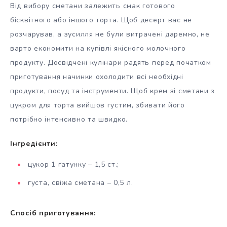
Від вибору сметани залежить смак готового
бісквітного або іншого торта. Щоб десерт вас не
розчарував, а зусилля не були витрачені даремно, не
варто економити на купівлі якісного молочного
продукту. Досвідчені кулінари радять перед початком
приготування начинки охолодити всі необхідні
продукти, посуд та інструменти. Щоб крем зі сметани з
цукром для торта вийшов густим, збивати його
потрібно інтенсивно та швидко.
Інгредієнти:
цукор 1 ґатунку – 1,5 ст.;
густа, свіжа сметана – 0,5 л.
Спосіб приготування: