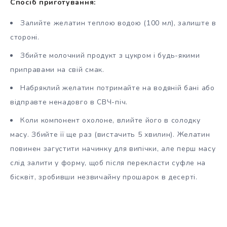
Спосіб приготування:
Залийте желатин теплою водою (100 мл), залиште в
стороні.
Збийте молочний продукт з цукром і будь-якими
приправами на свій смак.
Набряклий желатин потримайте на водяній бані або
відправте ненадовго в СВЧ-піч.
Коли компонент охолоне, влийте його в солодку
масу. Збийте її ще раз (вистачить 5 хвилин). Желатин
повинен загустити начинку для випічки, але перш масу
слід залити у форму, щоб після перекласти суфле на
бісквіт, зробивши незвичайну прошарок в десерті.