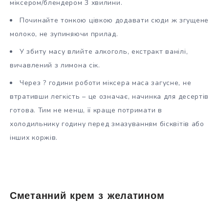
міксером/блендером 3 хвилини.
Починайте тонкою цівкою додавати сюди ж згущене
молоко, не зупиняючи прилад.
У збиту масу влийте алкоголь, екстракт ванілі,
вичавлений з лимона сік.
Через ? години роботи міксера маса загусне, не
втративши легкість – це означає, начинка для десертів
готова. Тим не менш, її краще потримати в
холодильнику годину перед змазуванням бісквітів або
інших коржів.
Сметанний крем з желатином