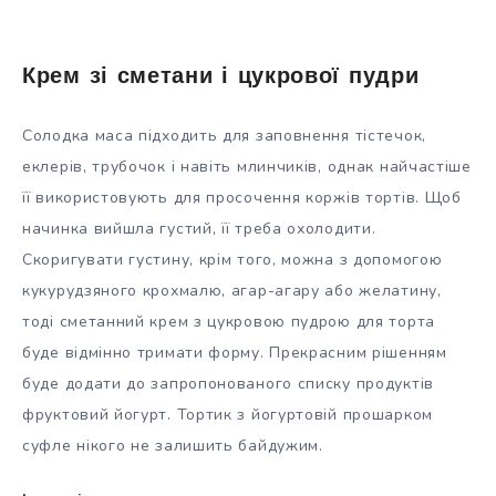
Крем зі сметани і цукрової пудри
Солодка маса підходить для заповнення тістечок,
еклерів, трубочок і навіть млинчиків, однак найчастіше
її використовують для просочення коржів тортів. Щоб
начинка вийшла густий, її треба охолодити.
Скоригувати густину, крім того, можна з допомогою
кукурудзяного крохмалю, агар-агару або желатину,
тоді сметанний крем з цукровою пудрою для торта
буде відмінно тримати форму. Прекрасним рішенням
буде додати до запропонованого списку продуктів
фруктовий йогурт. Тортик з йогуртовій прошарком
суфле нікого не залишить байдужим.