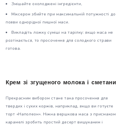
Змішайте охолоджені інгредієнти,
Міксером збийте при максимальній потужності до
появи однорідної пишної маси.
Викладіть ложку суміші на тарілку: якщо маса не
розтікається, то просочення для солодкого страви
готова.
Крем зі згущеного молока і сметани
Прекрасним вибором стане така просочення для
твердих і сухих коржів, наприклад, якщо ви готуєте
торт «Наполеон». Ніжна вершкова маса з присмаком
карамелі зробить простий десерт вишуканим і