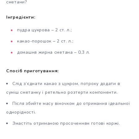
сметани?
Інгредієнти:
пудра цукрова – 2 ст. л.;
какао-порошок – 2 ст. л.;
домашня жирна сметана – 0,3 л.
Спосіб приготування:
Слід з’єднати какао з цукром, потроху додати в
суміш сметанку і ретельно розтерти компоненти.
Після збийте масу віночком до отримання ідеальної
однорідності.
Змастіть отриманою просоченням готові коржі.