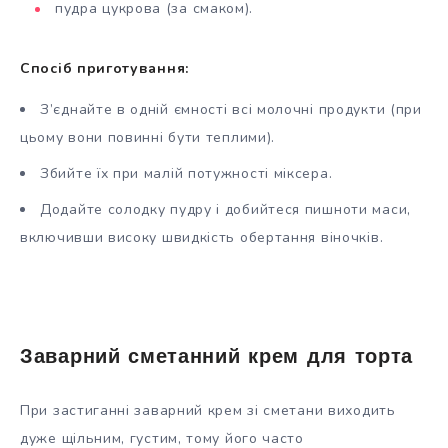
пудра цукрова (за смаком).
Спосіб приготування:
З’єднайте в одній ємності всі молочні продукти (при
цьому вони повинні бути теплими).
Збийте їх при малій потужності міксера.
Додайте солодку пудру і добийтеся пишноти маси,
включивши високу швидкість обертання віночків.
Заварний сметанний крем для торта
При застиганні заварний крем зі сметани виходить
дуже щільним, густим, тому його часто