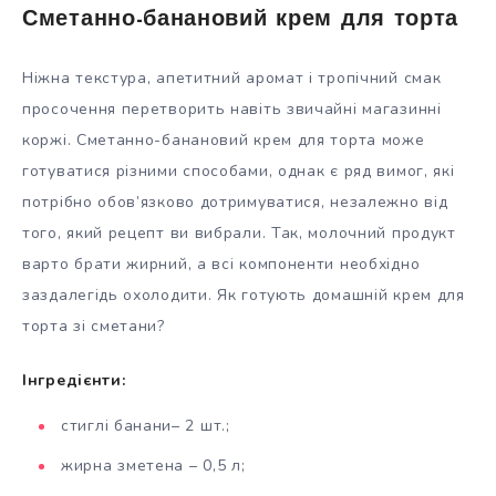
Сметанно-банановий крем для торта
Ніжна текстура, апетитний аромат і тропічний смак
просочення перетворить навіть звичайні магазинні
коржі. Сметанно-банановий крем для торта може
готуватися різними способами, однак є ряд вимог, які
потрібно обов’язково дотримуватися, незалежно від
того, який рецепт ви вибрали. Так, молочний продукт
варто брати жирний, а всі компоненти необхідно
заздалегідь охолодити. Як готують домашній крем для
торта зі сметани?
Інгредієнти:
стиглі банани– 2 шт.;
жирна зметена – 0,5 л;