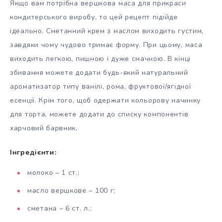
Якщо вам потрібна вершкова маса для прикраси
кондитерського виробу, то цей рецепт підійде
ідеально. Сметанний крем з маслом виходить густим,
завдяки чому чудово тримає форму. При цьому, маса
виходить легкою, пишною і дуже смачною. В кінці
збивання можете додати будь-який натуральний
ароматизатор типу ванілі, рома, фруктової/ягідної
есенції. Крім того, щоб одержати кольорову начинку
для торта, можете додати до списку компонентів
харчовий барвник.
Інгредієнти:
молоко – 1 ст.;
масло вершкове – 100 г;
сметана – 6 ст. л.;