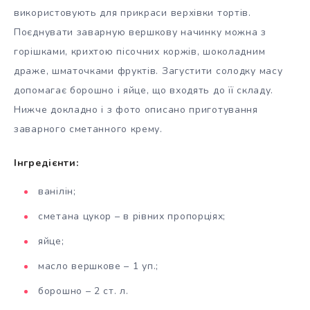
використовують для прикраси верхівки тортів.
Поєднувати заварную вершкову начинку можна з
горішками, крихтою пісочних коржів, шоколадним
драже, шматочками фруктів. Загустити солодку масу
допомагає борошно і яйце, що входять до її складу.
Нижче докладно і з фото описано приготування
заварного сметанного крему.
Інгредієнти:
ванілін;
сметана цукор – в рівних пропорціях;
яйце;
масло вершкове – 1 уп.;
борошно – 2 ст. л.