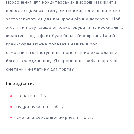
Просочення для кондитерських виробів має вийти
відносно щільною, тому, як і маскарпоне, вона може
застосовуватися для прикраси різних десертів. Щоб
згустити масу краще використовувати не крохмаль, а
желатин, тоді ефект буде більш ймовірним. Такий
крем-суфле можна подавати навіть в ролі
самостійного частування, попередньо охолодивши
його в холодильнику. Як правильно робити крем зі
сметани і желатину для торта?
Інгредієнти:
желатин – 1 ч. л.;
пудра цукрова – 50 г;
сметана середньої жирності – 1 ст.