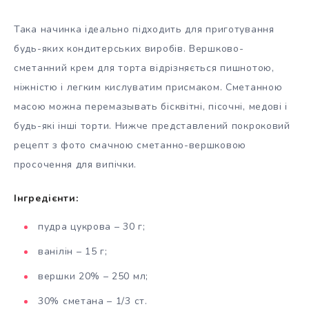
Така начинка ідеально підходить для приготування
будь-яких кондитерських виробів. Вершково-
сметанний крем для торта відрізняється пишнотою,
ніжністю і легким кислуватим присмаком. Сметанною
масою можна перемазывать бісквітні, пісочні, медові і
будь-які інші торти. Нижче представлений покроковий
рецепт з фото смачною сметанно-вершковою
просочення для випічки.
Інгредієнти:
пудра цукрова – 30 г;
ванілін – 15 г;
вершки 20% – 250 мл;
30% сметана – 1/3 ст.