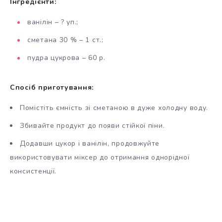
Інгредієнти:
ванілін – ? уп.;
сметана 30 % – 1 ст.;
пудра цукрова – 60 р.
Спосіб приготування:
Помістіть ємність зі сметаною в дуже холодну воду.
Збивайте продукт до появи стійкої піни.
Додавши цукор і ванілін, продовжуйте
використовувати міксер до отримання однорідної
консистенції.