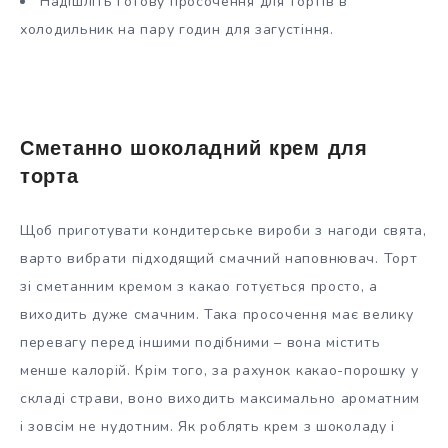
Надішліть готову просочення для тортів в
холодильник на пару годин для загустіння.
Сметанно шоколадний крем для
торта
Щоб приготувати кондитерське вироби з нагоди свята,
варто вибрати підходящий смачний наповнювач. Торт
зі сметанним кремом з какао готується просто, а
виходить дуже смачним. Така просочення має велику
перевагу перед іншими подібними – вона містить
менше калорій. Крім того, за рахунок какао-порошку у
складі страви, воно виходить максимально ароматним
і зовсім не нудотним. Як роблять крем з шоколаду і