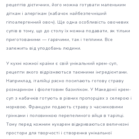
рецептів дієтичних, його можна готувати маленьким
діткам і алергікам (кабачок найбезпечніший
гіпоалергенний овоч). Ще одна особливість овочевих
супів в тому, що до столу їх можна подавати, як тільки
приготованими — гарячими, так і теплими. Все
залежить від уподобань людини.
У кухні кожної країни є свій унікальний крем-суп,
рецепти якого відрізняються таємними інгредієнтами.
Наприклад, італійці рясно посипають готову страву
розмарином і фіолетовим базиліком. У Македонії крем-
суп з кабачків готують в рівних пропорціях з селерою і
морквою. Французи подають страву з часниковими
грінками і половинкою перепелиного яйця в тарілці.
Тому перед кожним кухарем відкриваються величезні
простори для творчості і створення унікальної