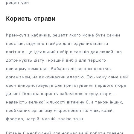
рецептури.
Користь страви
Крем-суп з кабачків, рецепт якого може бути самим
простим, відмінно підійде для годуючих мам та
вагітних. Це ідеальний набір вітамінів для людей, що
дотримують дієту і кращий вибір для першого
прикорму немовлят. Кабачок легко засвоюється
організмом, не викликаючи алергію. Ось чому саме цей
овоч використовують для приготування першого пюре
дитині. Головна користь кабачкового супу-пюре —
наявність великої кількості вітаміну С, а також інших,
необхідних організму мікроелементів: мідь, калій,
фосфор, натрій, магній, залізо та ін.
Вітамін С необхідний для нормалізації роботи травної