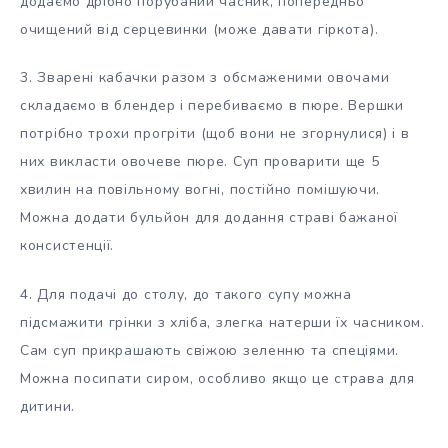
додаємо дрібно порубаний часник, попередньо
очищений від серцевинки (може давати гіркота).
3. Зварені кабачки разом з обсмаженими овочами
складаємо в блендер і перебиваємо в пюре. Вершки
потрібно трохи прогріти (щоб вони не згорнулися) і в
них викласти овочеве пюре. Суп проварити ще 5
хвилин на повільному вогні, постійно помішуючи.
Можна додати бульйон для додання страві бажаної
консистенції.
4. Для подачі до столу, до такого супу можна
підсмажити грінки з хліба, злегка натерши їх часником.
Сам суп прикрашають свіжою зеленню та спеціями.
Можна посипати сиром, особливо якщо це страва для
дитини.