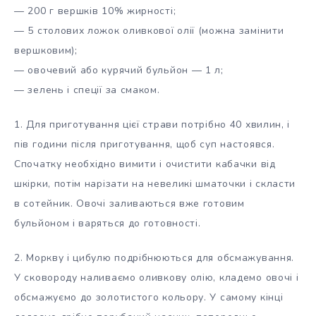
— 200 г вершків 10% жирності;
— 5 столових ложок оливкової олії (можна замінити
вершковим);
— овочевий або курячий бульйон — 1 л;
— зелень і спеції за смаком.
1. Для приготування цієї страви потрібно 40 хвилин, і
пів години після приготування, щоб суп настоявся.
Спочатку необхідно вимити і очистити кабачки від
шкірки, потім нарізати на невеликі шматочки і скласти
в сотейник. Овочі заливаються вже готовим
бульйоном і варяться до готовності.
2. Моркву і цибулю подрібнюються для обсмажування.
У сковороду наливаємо оливкову олію, кладемо овочі і
обсмажуємо до золотистого кольору. У самому кінці