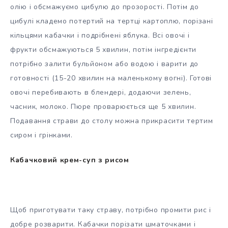
олію і обсмажуємо цибулю до прозорості. Потім до
цибулі кладемо потертий на тертці картоплю, порізані
кільцями кабачки і подрібнені яблука. Всі овочі і
фрукти обсмажуються 5 хвилин, потім інгредієнти
потрібно залити бульйоном або водою і варити до
готовності (15-20 хвилин на маленькому вогні). Готові
овочі перебивають в блендері, додаючи зелень,
часник, молоко. Пюре проварюється ще 5 хвилин.
Подавання страви до столу можна прикрасити тертим
сиром і грінками.
Кабачковий крем-суп з рисом
Щоб приготувати таку страву, потрібно промити рис і
добре розварити. Кабачки порізати шматочками і