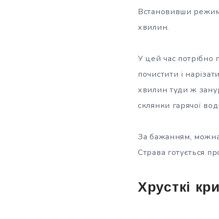
Встановивши режим 
хвилин.
У цей час потрібно 
почистити і нарізат
хвилин туди ж занур
склянки гарячої вод
За бажанням, можна
Страва готується пр
Хрусткі кр