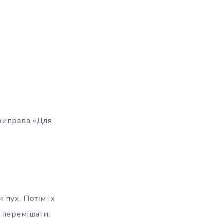
риправа «Для
 пух. Потім їх
 перемішати.