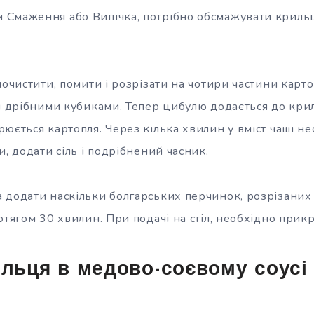
Смаження або Випічка, потрібно обсмажувати криль
почистити, помити і розрізати на чотири частини кар
и дрібними кубиками. Тепер цибулю додається до крил
юється картопля. Через кілька хвилин у вміст чаші не
и, додати сіль і подрібнений часник.
 додати наскільки болгарських перчинок, розрізаних 
отягом 30 хвилин. При подачі на стіл, необхідно прик
ильця в медово-соєвому соусі