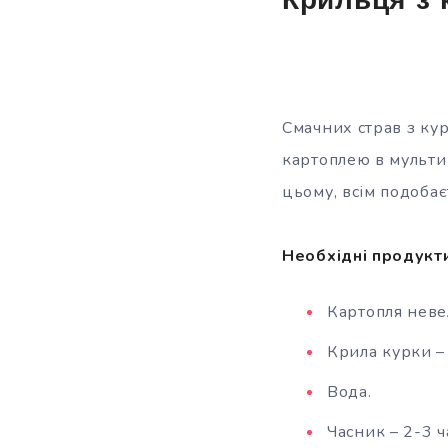
Крильця з 
Смачних страв з кур
картоплею в мультив
цьому, всім подобає
Необхідні продукт
Картопля неве
Крила курки – 
Вода.
Часник – 2-3 ч