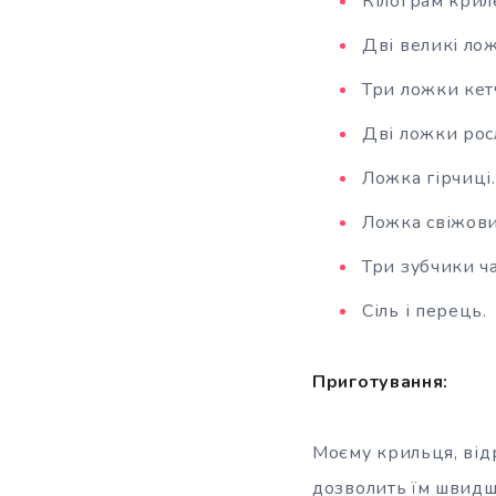
Кілограм крил
Дві великі ло
Три ложки кет
Дві ложки росл
Ложка гірчиці.
Ложка свіжови
Три зубчики ч
Сіль і перець.
Приготування:
Моєму крильця, відр
дозволить їм швидш