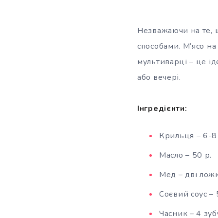
Незважаючи на те, щ
способами. М’ясо на
мультиварці – це ід
або вечері.
Інгредієнти:
Крильця – 6-8
Масло – 50 р.
Мед – дві лож
Соєвий соус – 
Часник – 4 зуб