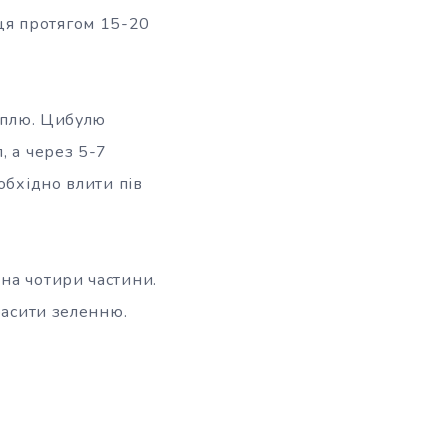
ця протягом 15-20
топлю. Цибулю
, а через 5-7
обхідно влити пів
на чотири частини.
расити зеленню.