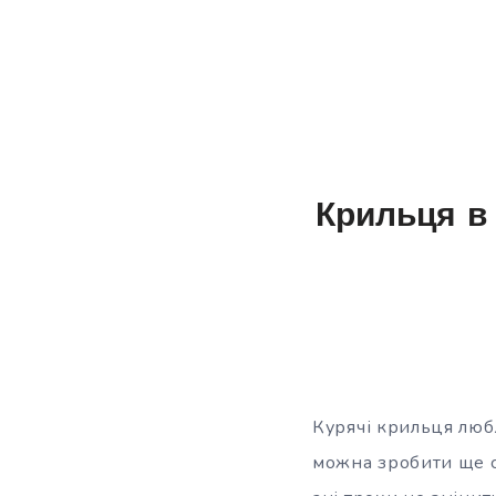
Крильця в
Курячі крильця любля
можна зробити ще с