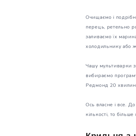
Очищаємо і подрібню
перець, ретельно р
заливаємо їх марин
холодильнику або ж 
Чашу мультиварки з
вибираємо програму 
Редмонд 20 хвилин,
Ось власне і все. Д
кількості, то більш