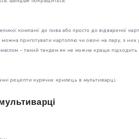
ться, швидше покращиться.
еликої компанії до пива або
просто до відвареної карт
 можна приготувати картоплю чи овочі на пару, з них
 маслом – такий тандем як не можна краще підходить 
чні рецепти курячих крилець в мультиварці.
мультиварці