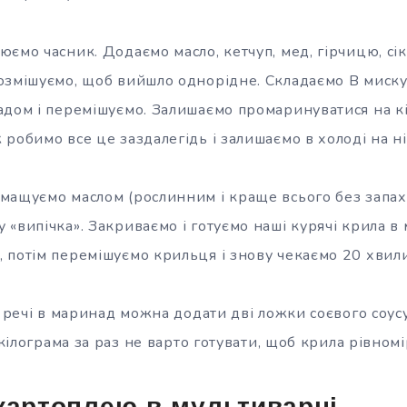
ємо часник. Додаємо масло, кетчуп, мед, гірчицю, сік 
озмішуємо, щоб вийшло однорідне. Складаємо В миску
адом і перемішуємо. Залишаємо промаринуватися на кі
робимо все це заздалегідь і залишаємо в холоді на ні
мащуємо маслом (рослинним і краще всього без запаху
«випічка». Закриваємо і готуємо наші курячі крила в
 потім перемішуємо крильця і знову чекаємо 20 хвил
о речі в маринад можна додати дві ложки соєвого соус
е кілограма за раз не варто готувати, щоб крила рівно