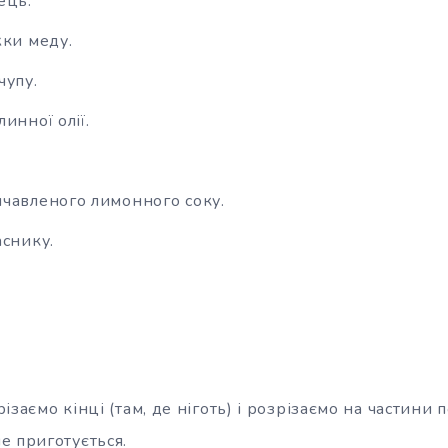
ець.
жки меду.
чупу.
инної олії.
чавленого лимонного соку.
аснику.
ізаємо кінці (там, де ніготь) і розрізаємо на частини 
е приготується.