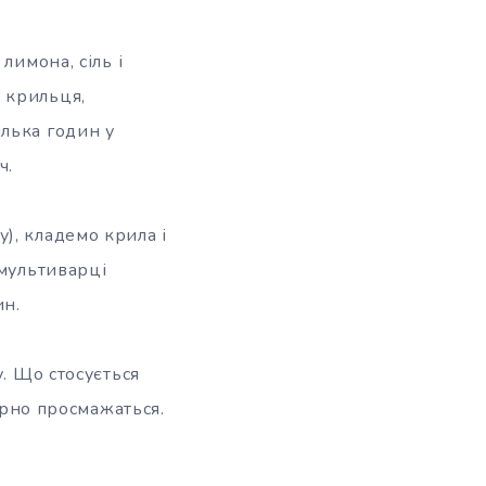
лимона, сіль і
 крильця,
лька годин у
ч.
), кладемо крила і
 мультиварці
ин.
у. Що стосується
мірно просмажаться.