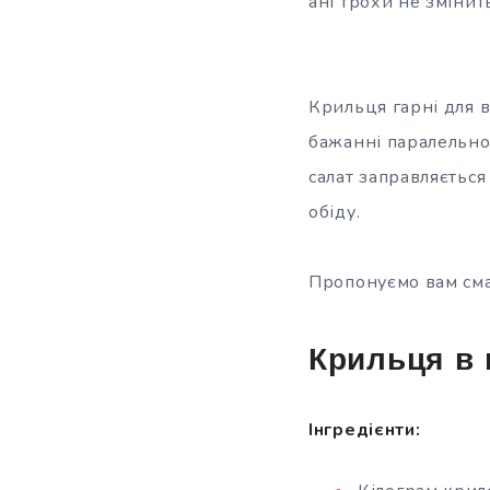
ані трохи не зміни
Крильця гарні для в
бажанні паралельно
салат заправляється
обіду.
Пропонуємо вам сма
Крильця в 
Інгредієнти: