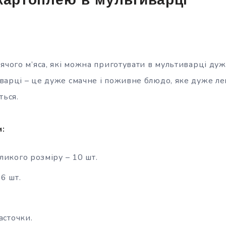
картоплею в мультиварці
ячого м’яса, які можна приготувати в мультиварці дуж
арці – це дуже смачне і поживне блюдо, яке дуже лег
ться.
и:
ликого розміру – 10 шт.
6 шт.
асточки.