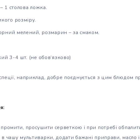
– 1 столова ложка.
кого розміру.
чорний мелений, розмарин – за смаком.
ий 3-4 шт. (не обов’язково)
спеції, наприклад, добре поєднується з цим блюдом п
я:
промити, просушити серветкою і при потребі обпалити
 в чашу мультиварки, додати бажані приправи, масло і