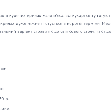
о в курячих крилах мало м’яса, всі кухарі світу готуют
 крилах дуже ніжне і готується в короткі терміни. Ме
еальний варіант страви як до святкового столу, так і д
 шт.
ки.
50 р.
чики.