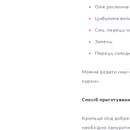
Олія рослинна 
Цибулина вели
Сіль, перець 
Зелень.
Перець солодк
Можна додати інші 
курки».
Спосіб приготуванн
Крильця слід добре 
необхідно занурити