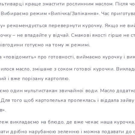
льтиварці краще змастити рослинним маслом. Після чо
. Вибираємо режим «Випічка/Запікання». Час приготув
ху» рекомендується перевернути курочку. Якщо не ви
очку – не впадайте у відчай. Смакові якості гірше не с
півгодини готуємо на тому ж режимі.
 «повідомить» про готовності, виймаємо курочку і ви
шилося масло, змішане з соком готової курочки. Викла
ий і вже порізану картоплю.
ємо один мультистакан звичайної води. Масло додатк
 Для того щоб картопелька пропеклась і віддала зайв
в».
теж викладаємо на блюдо, де вже чекає наша курочка
ати дрібно нарубаною зеленню і можна подавати до 