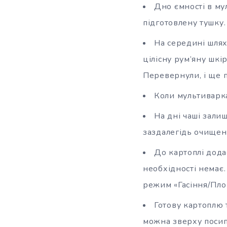
Дно ємності в му
підготовлену тушку
На середині шля
цілісну рум’яну шкір
Перевернули, і ще 
Коли мультиварка
На дні чаші зали
заздалегідь очищен
До картоплі дода
необхідності немає.
режим «Гасіння/Пло
Готову картоплю 
можна зверху посип