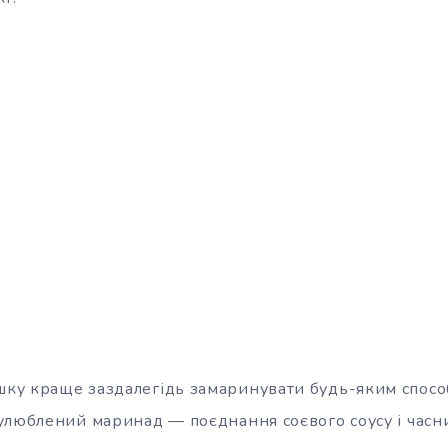
ушку краще заздалегідь замаринувати будь-яким
спосо
улюблений маринад — поєднання соєвого соусу і часн