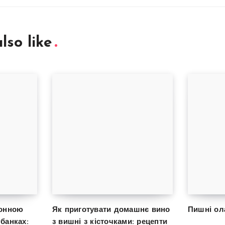
lso like
монною
Як приготувати домашнє вино
Пишні ол
банках:
з вишні з кісточками: рецепти