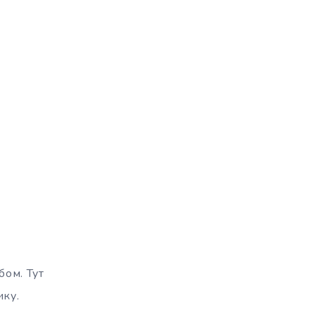
бом. Тут
ику.