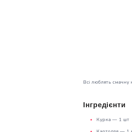
Всі люблять смачну 
Інгредієнти
Курка — 1 шт
Картопля — 1 к