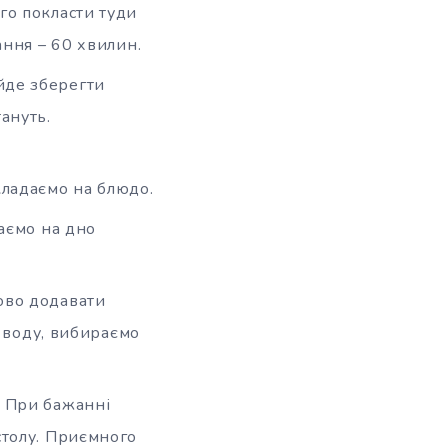
го покласти туди
ання – 60 хвилин.
йде зберегти
тануть.
кладаємо на блюдо.
даємо на дно
ово додавати
у воду, вибираємо
. При бажанні
столу. Приємного