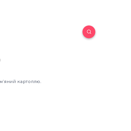
д
ум’яний картоплю.