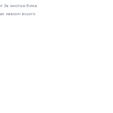
! За змістом білка
мах квасолі всього