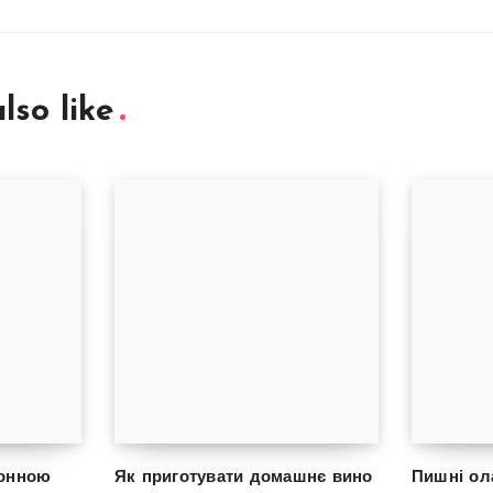
lso like
монною
Як приготувати домашнє вино
Пишні ол