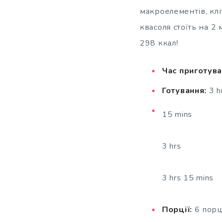
макроелементів, клі
квасоля стоїть на 2 
298 ккал!
Час приготува
Готування:
3 h
15 mins
3 hrs
3 hrs 15 mins
Порції:
6 порц