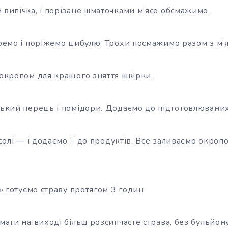
випічка, і порізане шматочками м’ясо обсмажимо.
ремо і поріжемо цибулю. Трохи посмажимо разом з м’я
окропом для кращого зняття шкірки.
ький перець і помідори. Додаємо до підготовлюваних
солі — і додаємо її до продуктів. Все заливаємо окропо
» готуємо страву протягом 3 годин.
мати на виході більш розсипчасте страва, без бульйо