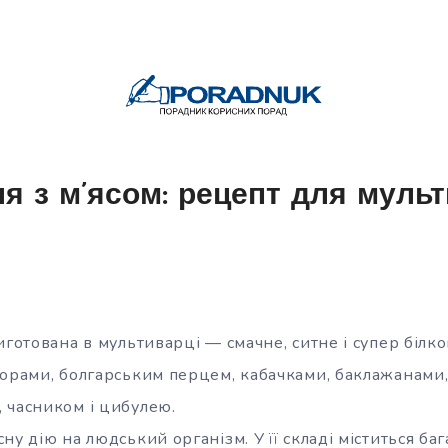
я з м’ясом: рецепт для муль
иготована в мультиварці — смачне, ситне і супер білк
дорами, болгарським перцем, кабачками, баклажанами
 часником і цибулею.
ну дію на людський організм. У її складі
міститься бага