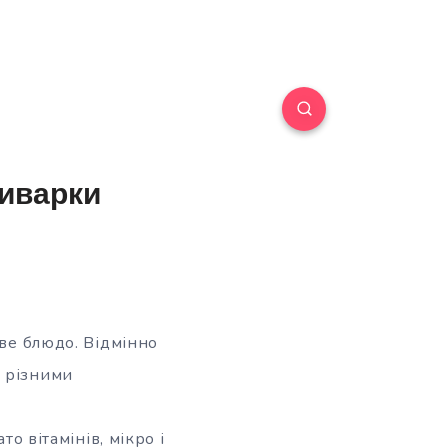
тиварки
ове блюдо. Відмінно
, різними
то вітамінів, мікро і