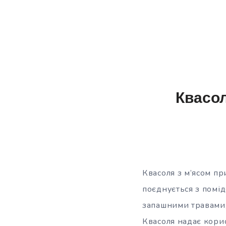
Квасол
Квасоля з м’ясом пр
поєднується з помі
запашними травами,
Квасоля надає корис