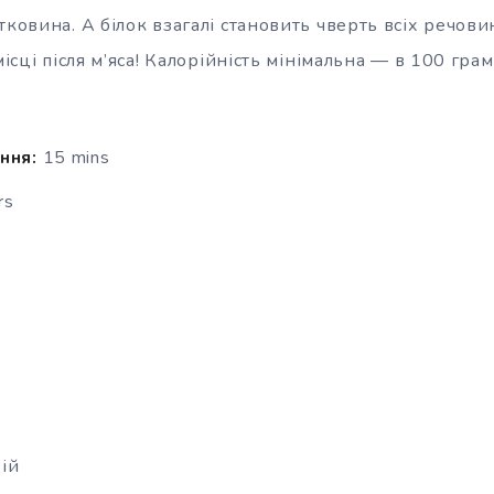
тковина. А білок взагалі становить чверть всіх речовин
місці після м’яса! Калорійність мінімальна — в 100 гра
ння:
15 mins
rs
ій