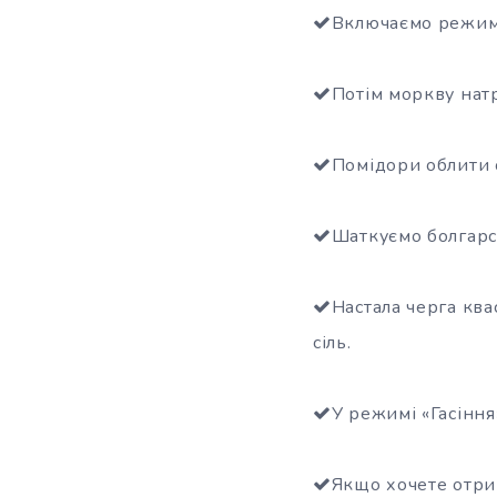
Включаємо режим 
Потім моркву нат
Помідори облити 
Шаткуємо болгарс
Настала черга ква
сіль.
У режимі «Гасіння
Якщо хочете отри