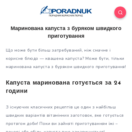
Маринована капуста з буряком швидкого
приготування
Що може бути більш затребуваний, ніж смачне і
корисне блюдо — квашена капуста? Може бути, тільки
маринована капуста з буряком швидкого приготування!
Капуста маринована готується за 24
години
З існуючих класичних рецептів це один з найбільш
швидких варіантів вітамінних
заготовок, яке готується
протягом доби! Поки ви зайняті приготуванням їжі –
вечері або обіду, капуста вже замаринується!