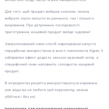
Для того, щоб продукт вийшов смачним, можна
вибрати сорти капусти як раннього, так і пізнього
визрівання. При дотриманні послідовності
приготування, кінцевий продукт вийде чудовим!
Запропонований нами спосіб маринування капусти
передбачає використання в якості компонента буряк. Її
забарвлює ефект додасть закуски красивий колір, а
специфічний смак наповнить солодкістю кінцевий
продукт.
В інгредієнтах рецепта використовується морквина,
але якщо ви не любите цей коренеплід, можна
обійтися і без неї.
Інгредієнти для приготування маринованої