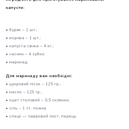
капусти:
• буряк – 1 шт.;
• морква – 1 шт.;
• капуста свіжа – 4 кг.;
• часник – 4 зубки:
• маринад.
Для маринаду вам необхідні:
• цукровий пісок – 125 гр.;
• масло – 125 гр.;
• оцет столовий – 0,5 склянки;
• сіль – 1 ст. ложка
• спеції — лавровий лист, перець