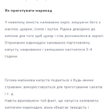
Як приготувати маринад
У невелику ємність наливаємо окріп, змішуючи його з
маслом, цукром, сіллю і оцтом. Рідина доводимо до
кипіння для того щоб цукор і сіль розчинилися в окропі.
Отриманим маринадом заливаємо підготовлену
капусту, накриваємо і залишаємо настоятися 3-4
години.
Готова малинова капуста подається з будь-якими
стравами, використовується для приготування салатів
і т. д.
Навіть враховуючи той факт, що капуста заливають
киплячим маринадом, вона зберігає твердість і