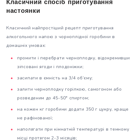
Класичний спосіб приготування
настоянки
Класичний найпростіший рецепт приготування
алкогольного напою з чорноплідної горобини в
домашніх умовах:
промити і перебрати черноплодку, відокремивши
зіпсовані ягоди і плодоніжки;
засипати в ємність на 3/4 об’єму;
залити черноплодку горілкою, самогоном або
розведеним до 45-50° спиртом;
на кожен кг горобини додати 350 г цукру, краще
не рафінованої;
наполягати при кімнатній температурі в темному
місці протягом 2-3 місяців;