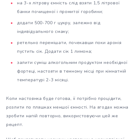
на 3-х літрову ємність слід взяти 1,5 літрової
банки почищеної і промитої горобини;
додати 500-700 г цукру, залежно від
індивідуального смаку;
ретельно перемішати, почекавши поки аронія
пустить сік. Додати сік 1 лимона;
залити суміш алкогольним продуктом необхідної
фортеці, настояти в темному місці при кімнатній
температурі 2-3 місяці.
Коли настоянка буде готова, її потрібно процідити,
розлити по пляшках меншої ємності. На ягодах можна
зробити напій повторно, використовуючи цей же
рецепт.