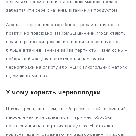
з лікувальної сировини в домашніх умовах, можна
забезпечити себе смачним, вітамінним продуктом.
Аронія – чорноплідна горобина – рослина виростає
практично повсюдно. Найбільш цінними ягоди стають
після перших заморозків, коли в них накопичується
більше вітамінів, зникає зайва терпкість. Пізня осінь –
найкращий час для приготування настоянки з
черноплодки на спирту або інших алкогольних напоях
в домашніх умовах.
У чому користь черноплодки
Плоди аронії, цінні тим, що зберігають свій вітамінний,
мікроелементний склад після термічної обробки,
настоювання на спиртних продуктах. Настоянка
корисна людям, страждаючим захворюваннями
крові,