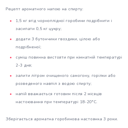
Рецепт ароматного напою на спирту:
1,5 кг ягід чорноплідної горобини подрібнити і
засипати 0,5 кг цукру;
додати 3 бутончики гвоздики, цілою або
подрібненої;
суміш повинна вистояти при кімнатній температурі
2-3 дня;
залити літром очищеного самогону, горілки або
розведеного навпіл з водою спирту;
напій вважається готовим після 2 місяців
настоювання при температурі 18-20°С.
Зберігається ароматна горобинова настоянка 3 роки.