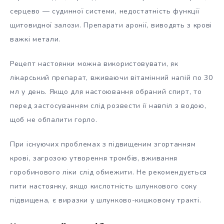
серцево — судинної системи, недостатність функції
щитовидної залози. Препарати аронії, виводять з крові
важкі метали.
Рецепт настоянки можна використовувати, як
лікарський препарат, вживаючи вітамінний напій по 30
мл у день. Якщо для настоювання обраний спирт, то
перед застосуванням слід розвести її навпіл з водою,
щоб не обпалити горло.
При існуючих проблемах з підвищеним згортанням
крові, загрозою утворення тромбів, вживання
горобинового ліки слід обмежити. Не рекомендується
пити настоянку, якщо кислотність шлункового соку
підвищена, є виразки у шлунково-кишковому тракті.