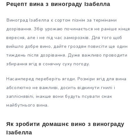
Рецепт вина з винограду Ізабелла
Виноград Ізабелла є сортом пізнім за термінами
дозрівання. Збір урожаю починається не раніше кінця
вересня, але і не під час заморозків. Для того щоб
вийшло добре вино, дайте гроздям повисіти ще один
тиждень після дозрівання. Дуже важливо проводити
збирання ягід в сонячну суху погоду.
Насамперед переберіть ягоди. Розміри ягід для вина
абсолютно не важливі, досить відкинути гнилі і
запліснявілі, інакше вони будуть псувати смак
майбутнього вина.
Як зробити домашнє вино з винограду
Ізабелла