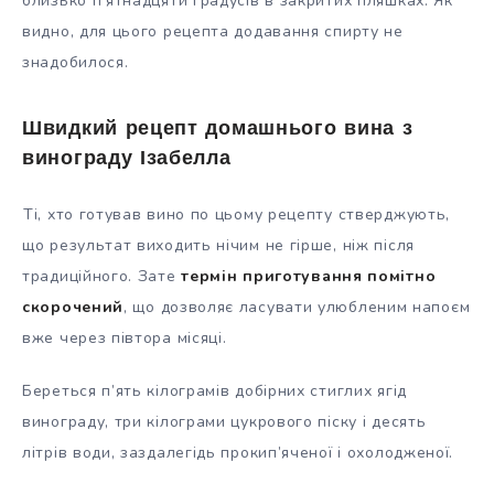
близько п’ятнадцяти градусів в закритих пляшках. Як
видно, для цього рецепта додавання спирту не
знадобилося.
Швидкий рецепт домашнього вина з
винограду Ізабелла
Ті, хто готував вино по цьому рецепту стверджують,
що результат виходить нічим не гірше, ніж після
традиційного. Зате
термін приготування помітно
скорочений
, що дозволяє ласувати улюбленим напоєм
вже через півтора місяці.
Береться п’ять кілограмів добірних стиглих ягід
винограду, три кілограми цукрового піску і десять
літрів води, заздалегідь прокип’яченої і охолодженої.