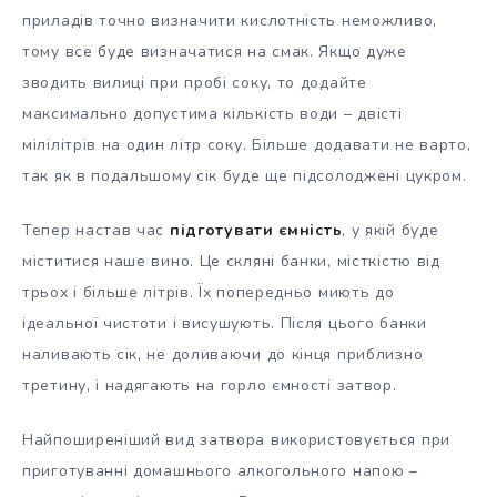
приладів точно визначити кислотність неможливо,
тому все буде визначатися на смак. Якщо дуже
зводить вилиці при пробі соку, то додайте
максимально допустима кількість води – двісті
мілілітрів на один літр соку. Більше додавати не варто,
так як в подальшому сік буде ще підсолоджені цукром.
Тепер настав час
підготувати ємність
, у якій буде
міститися наше вино. Це скляні банки, місткістю від
трьох і більше літрів. Їх попередньо миють до
ідеальної чистоти і висушують. Після цього банки
наливають сік, не доливаючи до кінця приблизно
третину, і надягають на горло ємності затвор.
Найпоширеніший вид затвора використовується при
приготуванні домашнього алкогольного напою –