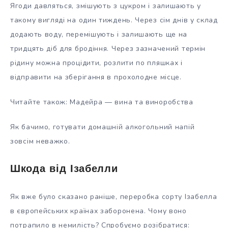
Ягоди давляться, змішують з цукром і залишають у
такому вигляді на один тиждень. Через сім днів у склад
додають воду, перемішують і залишають ще на
тридцять діб для бродіння. Через зазначений термін
рідину можна процідити, розлити по пляшках і
відправити на зберігання в прохолодне місце.
Читайте також: Мадейра — вина та виноробства
Як бачимо, готувати домашній алкогольний напій
зовсім неважко.
Шкода від Ізабелли
Як вже було сказано раніше, переробка сорту Ізабелла
в європейських країнах заборонена. Чому воно
потрапило в немилість? Спробуємо розібратися: