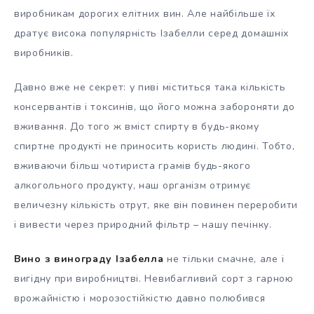
виробникам дорогих елітних вин. Але найбільше їх
дратує висока популярність Ізабелли серед домашніх
виробників.
Давно вже не секрет: у пиві міститься така кількість
консервантів і токсинів, що його можна забороняти до
вживання. До того ж вміст спирту в будь-якому
спиртне продукті не приносить користь людині. Тобто,
вживаючи більш чотириста грамів будь-якого
алкогольного продукту, наш організм отримує
величезну кількість отрут, яке він повинен переробити
і вивести через природний фільтр – нашу печінку.
Вино з винограду Ізабелла
не тільки смачне, але і
вигідну при виробництві. Невибагливий сорт з гарною
врожайністю і морозостійкістю давно полюбився