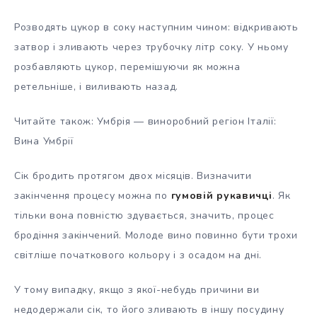
Розводять цукор в соку наступним чином: відкривають
затвор і зливають через трубочку літр соку. У ньому
розбавляють цукор, перемішуючи як можна
ретельніше, і виливають назад.
Читайте також: Умбрія — виноробний регіон Італії:
Вина Умбрії
Сік бродить протягом двох місяців. Визначити
закінчення процесу можна по
гумовій рукавичці
. Як
тільки вона повністю здувається, значить, процес
бродіння закінчений. Молоде вино повинно бути трохи
світліше початкового кольору і з осадом на дні.
У тому випадку, якщо з якої-небудь причини ви
недодержали сік, то його зливають в іншу посудину