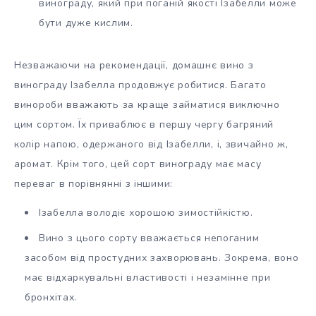
винограду, який при поганій якості Ізабелли може
бути дуже кислим.
Незважаючи на рекомендації, домашнє вино з
винограду Ізабелла продовжує робитися. Багато
винороби вважають за краще займатися виключно
цим сортом. Їх приваблює в першу чергу багряний
колір напою, одержаного від Ізабелли, і, звичайно ж,
аромат. Крім того, цей сорт винограду має масу
переваг в порівнянні з іншими:
Ізабелла володіє хорошою зимостійкістю.
Вино з цього сорту вважається непоганим
засобом від простудних захворювань. Зокрема, воно
має відхаркувальні властивості і незамінне при
бронхітах.