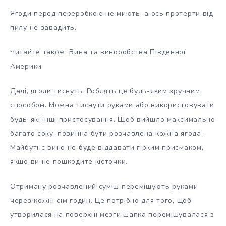
Ягоди перед переробкою не миють, а ось протерти від
пилу не завадить.
Читайте також: Вина та виноробства Південної
Америки
Далі, ягоди тиснуть. Роблять це будь-яким зручним
способом. Можна тиснути руками або використовувати
будь-які інші пристосування. Щоб вийшло максимально
багато соку, повинна бути розчавлена кожна ягода.
Майбутнє вино не буде віддавати гірким присмаком,
якщо ви не пошкодите кісточки.
Отриману розчавлений суміш перемішують руками
через кожні сім годин. Це потрібно для того, щоб
утворилася на поверхні мезги шапка перемішувалася з