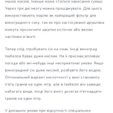
іншою масою. Інакше може статися закисання суміші.
Через три дні мезгу можна проціджувати. Для цього
використовують марлю як найкращий фільтр для
виноградного соку, так як при застосуванні друшляка
можуть проскочити шматки кісточок або великі
частинки м’якоті.
Тепер слід спробувати сік на смак. Іноді виноград
Ізабелла буває дуже кислим. На її присмак впливає
погода або які-небудь інші несприятливі умови. Якщо
виноградний сік дуже кислий, розбавте його водою.
Оптимальний варіант кислотності у вині становить
п’ять грамів на один літр, але в Ізабеллі він завжди
набагато вище. Іноді його вміст досягає п’ятнадцяти
грамів на один літр.
У домашніх умови при відсутності спеціальних