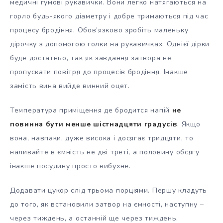
медичні гумові рукавички. Вони легко натягаються на
горло будь-якого діаметру і добре тримаються під час
процесу бродіння. Обов’язково зробіть маленьку
дірочку з допомогою голки на рукавичках. Однієї дірки
буде достатньо, так як завдання затвора не
пропускати повітря до процесів бродіння. Інакше
замість вина вийде винний оцет.
Температура приміщення де бродится напій
не
повинна бути менше шістнадцяти градусів
. Якщо
вона, навпаки, дуже висока і досягає тридцяти, то
наливайте в ємність не дві треті, а половину обсягу
інакше посудину просто вибухне.
Додавати цукор слід трьома порціями. Першу кладуть
до того, як встановили затвор на ємності, наступну –
через тиждень, а останній ще через тиждень.