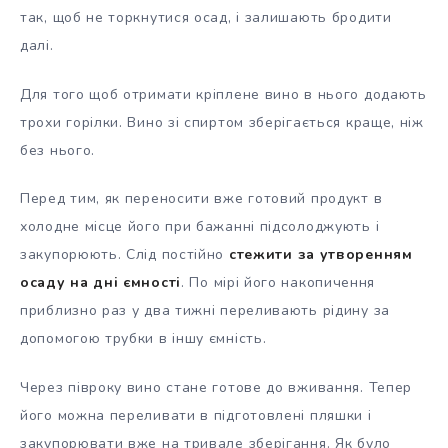
так, щоб не торкнутися осад, і залишають бродити
далі.
Для того щоб отримати кріплене вино в нього додають
трохи горілки. Вино зі спиртом зберігається краще, ніж
без нього.
Перед тим, як переносити вже готовий продукт в
холодне місце його при бажанні підсолоджують і
закупорюють. Слід постійно
стежити за утворенням
осаду на дні ємності
. По мірі його накопичення
приблизно раз у два тижні переливають рідину за
допомогою трубки в іншу ємність.
Через півроку вино стане готове до вживання. Тепер
його можна переливати в підготовлені пляшки і
закупорювати вже на тривале зберігання. Як було