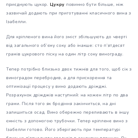
приєднують цукор.
Цукру
повинно бути більше, ніж
зазвичай додають при приготуванні класичного вина з
Ізабелли.
Для кріпленого вина його зміст збільшують до чверті
від загального об’єму соку або інакше: сто п’ятдесят
грамів цукрового піску на один літр соку винограду.
Тепер потрібно близько двох тижнів для того, щоб сік з
виноградом перебродив, а для прискорення та
оптимізації процесу у вино додають дріжджі.
Розрахунок дріжджів наступний: на кожен літр по два
грами. Після того як бродіння закінчиться, на дні
залишиться осад. Вино обережно переливають в іншу
ємність з допомогою трубочки. Тепер кріплене вино з
Ізабелли готово. Його зберігають при температурі