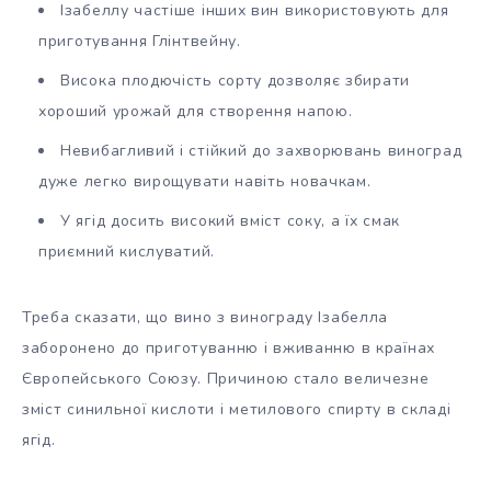
Ізабеллу частіше інших вин використовують для
приготування Глінтвейну.
Висока плодючість сорту дозволяє збирати
хороший урожай для створення напою.
Невибагливий і стійкий до захворювань виноград
дуже легко вирощувати навіть новачкам.
У ягід досить високий вміст соку, а їх смак
приємний кислуватий.
Треба сказати, що вино з винограду Ізабелла
заборонено до приготуванню і вживанню в країнах
Європейського Союзу. Причиною стало величезне
зміст синильної кислоти і метилового спирту в складі
ягід.