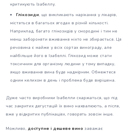
критикують Ізабеллу.
Глікозиди
, що викликають нарікання у лікарів,
містяться в багатьох ягодах в різній кількості.
Наприклад, багато глікозидів у смородині і тим не
менш забороняти вживання ніхто не збирається. Ця
речовина є майже у всіх сортах винограду, але
найбільше його в Ізабеллі. Глікозид може стати
токсичним для організму людини у тому випадку,
якщо вживання вина буде надмірним. Обмежтеся
одним келихом в день і проблема буде вирішена.
Дуже часто виробники Ізабелли скаржаться, що під
час закритих дегустацій їх вино нахвалюють, а після,
вже у відкритих публікаціях, говорять зовсім інше.
Можливо,
доступне і дешеве вино
заважає