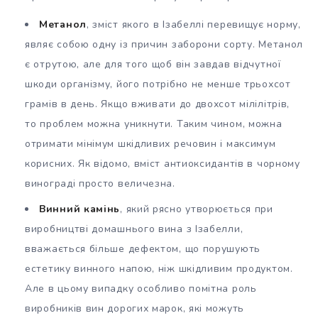
Метанол
, зміст якого в Ізабеллі перевищує норму,
являє собою одну із причин заборони сорту. Метанол
є отрутою, але для того щоб він завдав відчутної
шкоди організму, його потрібно не менше трьохсот
грамів в день. Якщо вживати до двохсот мілілітрів,
то проблем можна уникнути. Таким чином, можна
отримати мінімум шкідливих речовин і максимум
корисних. Як відомо, вміст антиоксидантів в чорному
винограді просто величезна.
Винний камінь
, який рясно утворюється при
виробництві домашнього вина з Ізабелли,
вважається більше дефектом, що порушують
естетику винного напою, ніж шкідливим продуктом.
Але в цьому випадку особливо помітна роль
виробників вин дорогих марок, які можуть