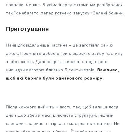
навпаки, менше. З усіма інгредієнтами ми розібралися,
так їх небагато, тепер готуємо закуску «Зелені бочки».
Приготування
Найвідповідальніша частина – це заготівля самих
діжок. Промийте добре огірки, відріжте зайву частину
з обох кінців. Далі розріжте кожен на однакові
циліндри висотою близько 5 сантиметрів.
Важливо,
щоб всі барила були однакового розміру.
Після кожного вийміть м’якоть так, щоб залишилося
дно і щоб збереглася цілісність структури. Іншими
словами – каркас з огірка не має розвалюватися. Не
поспішайте викидати м’якоть. Її треба гарненько