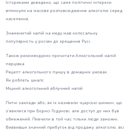
Істориками доведено, що саме політичні інтереси
вплинули на масове розповсюдження алкоголю серед
населення.
Знаменитий напій на меду мав колосальну
популярність у росіян до хрещення Русі.
Також рекомендуємо прочитати:Алкогольний напій
перцівка
Рецепт алкогольного пуншу в домашніх умовах
Як роблять шнапс
Міцний алкогольний яблучний напій
Питні заклади або, як їх називали «царські шинки», що
з’явилися при Борисі Годунові, але доступ до них був
обмежений. Пиячили в той час тільки люди заможні.
Виявивши значний прибуток від продажу алкоголю, всі