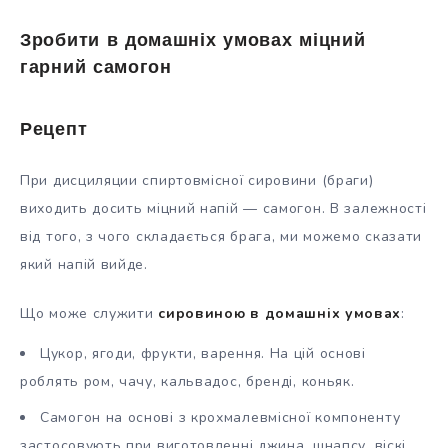
Зробити в домашніх умовах міцний
гарний самогон
Рецепт
При дисциляции спиртовмісної сировини (браги)
виходить досить міцний напій — самогон. В залежності
від того, з чого складається брага, ми можемо сказати
який напій вийде.
Що може служити
сировиною в домашніх умовах
:
Цукор, ягоди, фрукти, варення. На цій основі
роблять ром, чачу, кальвадос, бренді, коньяк.
Самогон на основі з крохмалевмісної компоненту
застосовують при виготовленні джина, шнапсу, віскі,