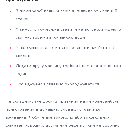
З півлітрової пляшки горілки відливають повний
стакан.
У ємності, яку можна ставити на вогонь, змішують
склянку горілки зі склянкою води.
У цю суміш додають всі інгредієнти, кип’ятити 5
хвилин.
Додати другу частину горілки і настоювати кілька
годин.
Проціджуємо і ставимо охолоджуватися.
Не складний, але досить приємний напій крамбамбулі,
приготований в домашніх умовах, готовий до
вживання. Любителям алкоголю або алкогольних
фанатам хороший, доступний рецепт, який не соромно