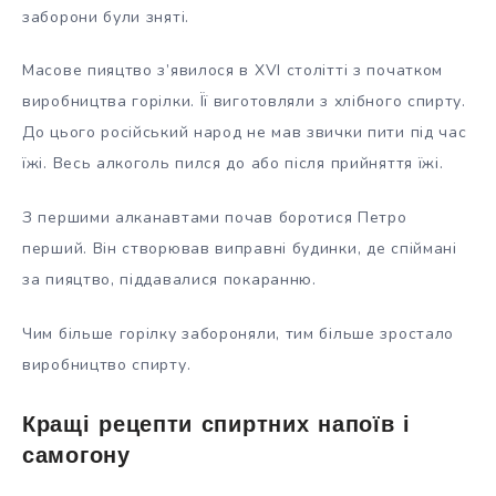
заборони були зняті.
Масове пияцтво з’явилося в XVI столітті з початком
виробництва горілки. Її виготовляли з хлібного спирту.
До цього російський народ не мав звички пити під час
їжі. Весь алкоголь пился до або після прийняття їжі.
З першими алканавтами почав боротися Петро
перший. Він створював виправні будинки, де спіймані
за пияцтво, піддавалися покаранню.
Чим більше горілку забороняли, тим більше зростало
виробництво спирту.
Кращі рецепти спиртних напоїв і
самогону