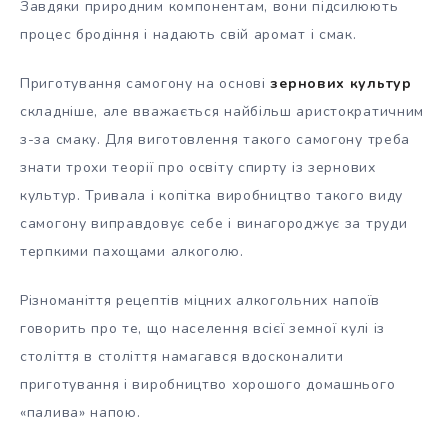
Завдяки природним компонентам, вони підсилюють
процес бродіння і надають свій аромат і смак.
Приготування самогону на основі
зернових культур
складніше, але вважається найбільш аристократичним
з-за смаку. Для виготовлення такого самогону треба
знати трохи теорії про освіту спирту із зернових
культур. Тривала і копітка виробництво такого виду
самогону виправдовує себе і винагороджує за труди
терпкими пахощами алкоголю.
Різноманіття рецептів міцних алкогольних напоїв
говорить про те, що населення всієї земної кулі із
століття в століття намагався вдосконалити
приготування і виробництво хорошого домашнього
«палива» напою.