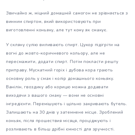
Звичайно ж, міцний домашній самогон не зрівняється з
винним спиртом, який використовують при
виготовленні коньяку, але тут кому як смакує.
У скляну сулію виливають спирт. Цукор підігріти на
вогні до жовто-коричневого кольору, але не
пересмажити, додати спирт. Потім покласти решту
приправу. Мускатний горіх і дубова кора грають
основну роль у смак і колір домашнього коньяку.
Ванілін, гвоздику або корицю можна додавати
виходячи з вашого смаку — вони не основні
інгредієнти. Перемішують і щільно закривають бутель.
Залишають на 30 днів у затемнене місце. Зроблений
коньяк, після прошествия місяця, проціджують і
розливають в більш дрібні ємності для зручності.