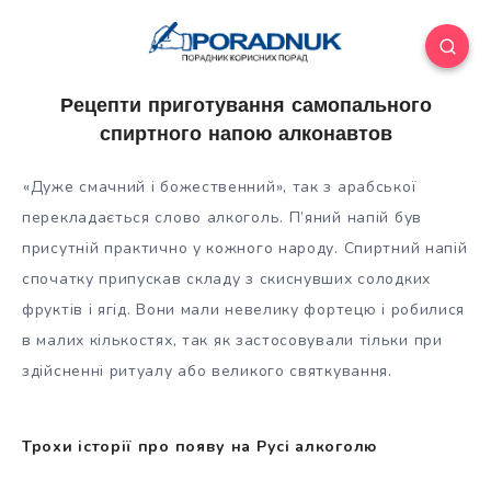
Рецепти приготування самопального
спиртного напою алконавтов
«Дуже смачний і божественний», так з арабської
перекладається слово алкоголь. П’яний напій був
присутній практично у кожного народу. Спиртний напій
спочатку припускав складу з скиснувших солодких
фруктів і ягід. Вони мали невелику фортецю і робилися
в малих кількостях,
так як застосовували тільки при
здійсненні ритуалу або великого святкування.
Трохи історії про появу на Русі алкоголю