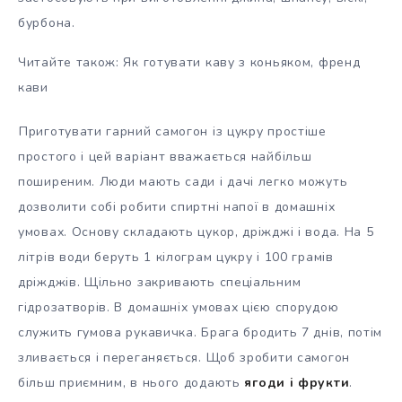
бурбона.
Читайте також: Як готувати каву з коньяком, френд
кави
Приготувати гарний самогон із цукру простіше
простого і цей варіант вважається найбільш
поширеним. Люди мають сади і дачі легко можуть
дозволити собі робити спиртні напої в домашніх
умовах. Основу складають цукор, дріжджі і вода. На 5
літрів води беруть 1 кілограм цукру і 100 грамів
дріжджів. Щільно закривають спеціальним
гідрозатворів. В домашніх умовах цією спорудою
служить гумова рукавичка. Брага бродить 7 днів, потім
зливається і переганяється. Щоб зробити самогон
більш приємним, в нього додають
ягоди і фрукти
.