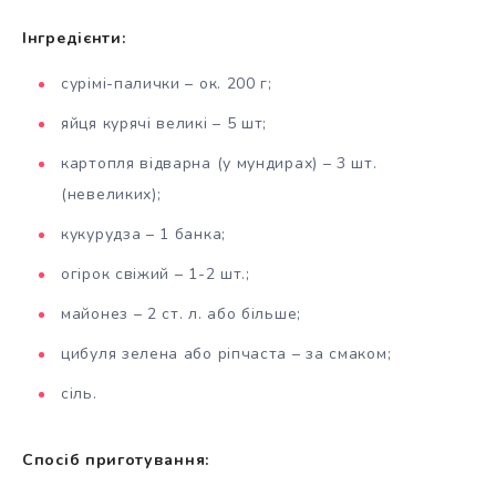
Інгредієнти:
сурімі-палички – ок. 200 г;
яйця курячі великі – 5 шт;
картопля відварна (у мундирах) – 3 шт.
(невеликих);
кукурудза – 1 банка;
огірок свіжий – 1-2 шт.;
майонез – 2 ст. л. або більше;
цибуля зелена або ріпчаста – за смаком;
сіль.
Спосіб приготування: