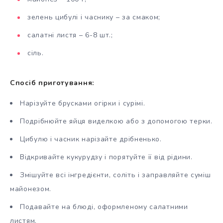
зелень цибулі і часнику – за смаком;
салатні листя – 6-8 шт.;
сіль.
Спосіб приготування:
Нарізуйте брусками огірки і сурімі.
Подрібнюйте яйця виделкою або з допомогою терки.
Цибулю і часник нарізайте дрібненько.
Відкривайте кукурудзу і порятуйте її від рідини.
Змішуйте всі інгредієнти, соліть і заправляйте суміш
майонезом.
Подавайте на блюді, оформленому салатними
листям.