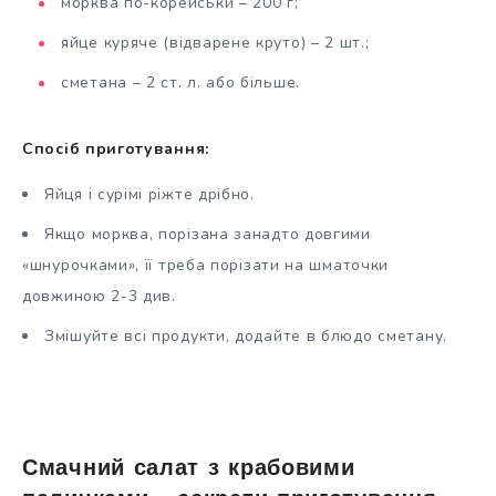
морква по-корейськи – 200 г;
яйце куряче (відварене круто) – 2 шт.;
сметана – 2 ст. л. або більше.
Спосіб приготування:
Яйця і сурімі ріжте дрібно.
Якщо морква, порізана занадто довгими
«шнурочками», її треба порізати на шматочки
довжиною 2-3 див.
Змішуйте всі продукти, додайте в блюдо сметану.
Смачний салат з крабовими