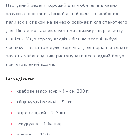
Наступний рецепт хороший для любителів цікавих
закусок з овочами. Легкий літній салат з крабових
паличок з огірком на вечерю освіжає після спекотного
дня. Він легко засвоюється і має низьку енергетичну
цінність. У цю страву кладіть більше зелені цибулі,
часнику – вона там дуже доречна. Для варіанта «лайт»
замість майонезу використовувати несолодкий йогурт,
приготовлений вдома.
Інгредієнти:
крабове м’ясо (сурімі) – ок. 200 г;
яйця курячі великі – 5 шт;
огірок свіжий – 2-3 шт.;
кукурудза – 1 банка;
майонез – 100 г;