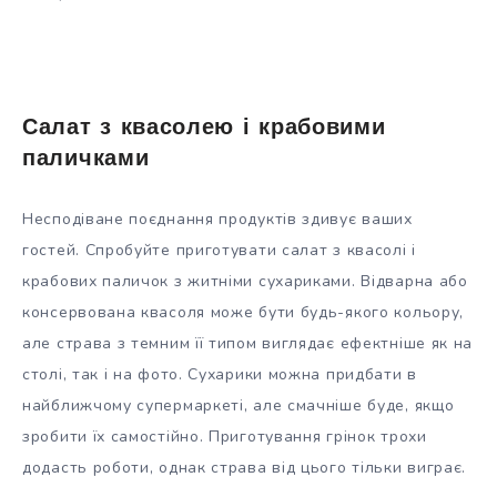
Салат з квасолею і крабовими
паличками
Несподіване поєднання продуктів здивує ваших
гостей. Спробуйте приготувати салат з квасолі і
крабових паличок з житніми сухариками. Відварна або
консервована квасоля може бути будь-якого кольору,
але страва з темним її типом виглядає ефектніше як на
столі, так і на фото. Сухарики можна придбати в
найближчому супермаркеті, але смачніше буде, якщо
зробити їх самостійно. Приготування грінок трохи
додасть роботи, однак страва від цього тільки виграє.