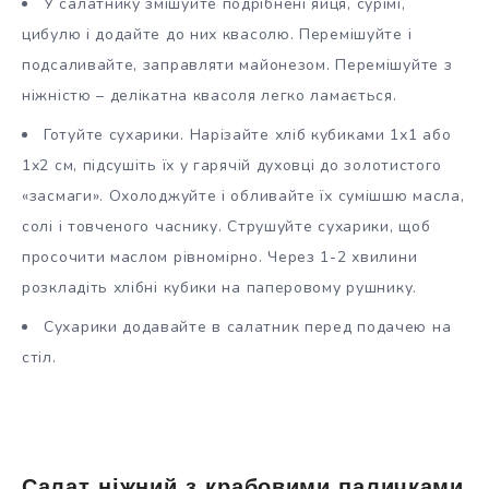
У салатнику змішуйте подрібнені яйця, сурімі,
цибулю і додайте до них квасолю. Перемішуйте і
подсаливайте, заправляти майонезом. Перемішуйте з
ніжністю – делікатна квасоля легко ламається.
Готуйте сухарики. Нарізайте хліб кубиками 1х1 або
1х2 см, підсушіть їх у гарячій духовці до золотистого
«засмаги». Охолоджуйте і обливайте їх сумішшю масла,
солі і товченого часнику. Струшуйте сухарики, щоб
просочити маслом рівномірно. Через 1-2 хвилини
розкладіть хлібні кубики на паперовому рушнику.
Сухарики додавайте в салатник перед подачею на
стіл.