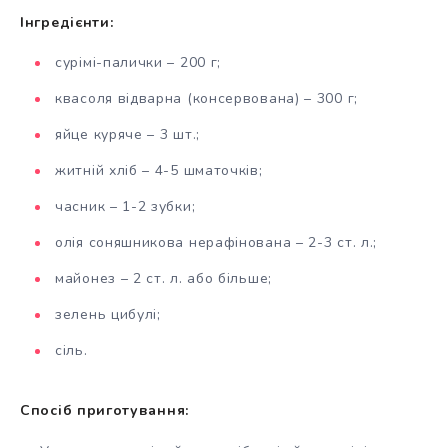
Інгредієнти:
сурімі-палички – 200 г;
квасоля відварна (консервована) – 300 г;
яйце куряче – 3 шт.;
житній хліб – 4-5 шматочків;
часник – 1-2 зубки;
олія соняшникова нерафінована – 2-3 ст. л.;
майонез – 2 ст. л. або більше;
зелень цибулі;
сіль.
Спосіб приготування: