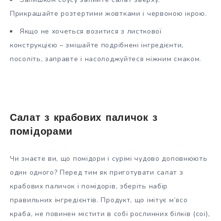
Прикрашайте розтертими жовтками і червоною ікрою.
Якщо не хочеться возитися з листкової
конструкцією – змішайте подрібнені інгредієнти,
посоліть, заправте і насолоджуйтеся ніжним смаком.
Салат з крабових паличок з
помідорами
Чи знаєте ви, що помідори і сурімі чудово доповнюють
один одного? Перед тим як приготувати салат з
крабових паличок і помідорів, зберіть набір
правильних інгредієнтів. Продукт, що імітує м’ясо
краба, не повинен містити в собі рослинних білків (соі),