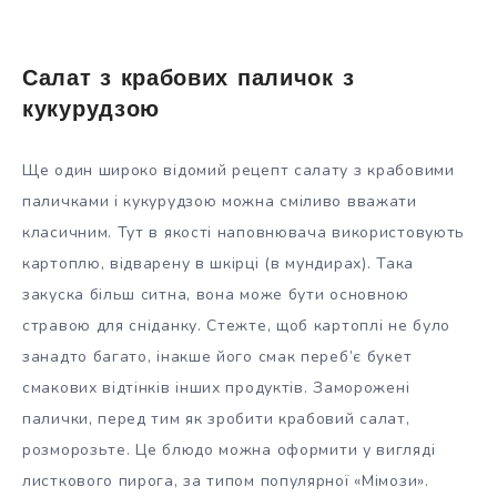
Салат з крабових паличок з
кукурудзою
Ще один широко відомий рецепт салату з крабовими
паличками і кукурудзою можна сміливо вважати
класичним. Тут в якості наповнювача використовують
картоплю, відварену в шкірці (в мундирах). Така
закуска більш ситна, вона може бути основною
стравою для сніданку. Стежте, щоб картоплі не було
занадто багато, інакше його смак переб’є букет
смакових відтінків інших продуктів. Заморожені
палички, перед тим як зробити крабовий салат,
розморозьте. Це блюдо можна оформити у вигляді
листкового пирога, за типом популярної «Мімози».