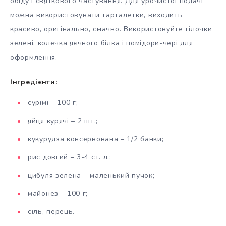
обіду і святкового частування. Для урочистої подачі
можна використовувати тарталетки, виходить
красиво, оригінально, смачно. Використовуйте гілочки
зелені, колечка яєчного білка і помідори-чері для
оформлення.
Інгредієнти:
сурімі – 100 г;
яйця курячі – 2 шт.;
кукурудза консервована – 1/2 банки;
рис довгий – 3-4 ст. л.;
цибуля зелена – маленький пучок;
майонез – 100 г;
сіль, перець.