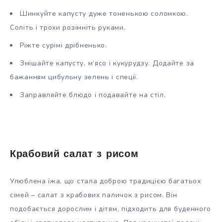
Шинкуйте капусту дуже тоненькою соломкою.
Соліть і трохи розімніть руками.
Ріжте сурімі дрібненько.
Змішайте капусту, м’ясо і кукурудзу. Додайте за
бажанням цибульну зелень і спеції.
Заправляйте блюдо і подавайте на стіл.
Крабовий салат з рисом
Улюблена їжа, що стала доброю традицією багатьох
сімей – салат з крабових паличок з рисом. Він
подобається дорослим і дітям, підходить для буденного