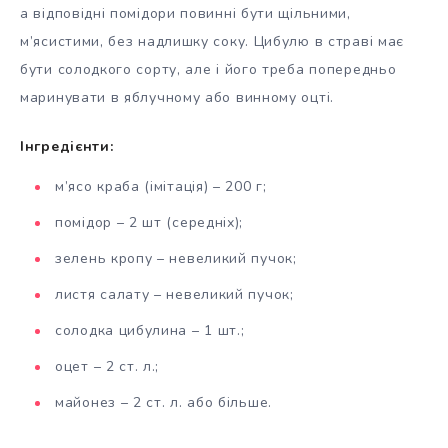
а відповідні помідори повинні бути щільними,
м’ясистими, без надлишку соку. Цибулю в страві має
бути солодкого сорту, але і його треба попередньо
маринувати в яблучному або винному оцті.
Інгредієнти:
м’ясо краба (імітація) – 200 г;
помідор – 2 шт (середніх);
зелень кропу – невеликий пучок;
листя салату – невеликий пучок;
солодка цибулина – 1 шт.;
оцет – 2 ст. л.;
майонез – 2 ст. л. або більше.