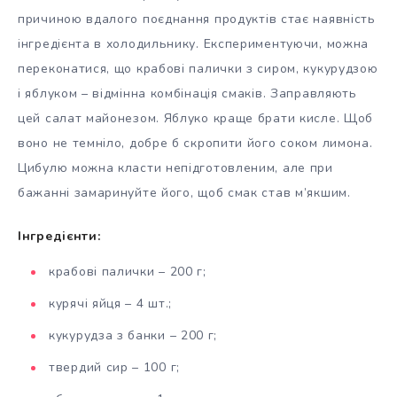
причиною вдалого поєднання продуктів стає наявність
інгредієнта в холодильнику. Експериментуючи, можна
переконатися, що крабові палички з сиром, кукурудзою
і яблуком – відмінна комбінація смаків. Заправляють
цей салат майонезом. Яблуко краще брати кисле. Щоб
воно не темніло, добре б скропити його соком лимона.
Цибулю можна класти непідготовленим, але при
бажанні замаринуйте його, щоб смак став м’якшим.
Інгредієнти:
крабові палички – 200 г;
курячі яйця – 4 шт.;
кукурудза з банки – 200 г;
твердий сир – 100 г;