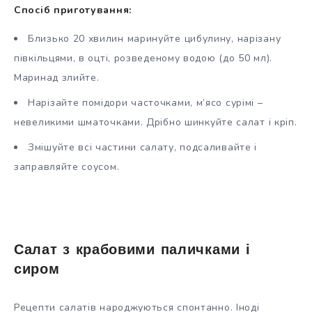
Спосіб приготування:
Близько 20 хвилин маринуйте цибулину, нарізану
півкільцями, в оцті, розведеному водою (до 50 мл).
Маринад злийте.
Нарізайте помідори часточками, м’ясо сурімі –
невеликими шматочками. Дрібно шинкуйте салат і кріп.
Змішуйте всі частини салату, подсаливайте і
заправляйте соусом.
Салат з крабовими паличками і
сиром
Рецепти салатів народжуються спонтанно. Іноді