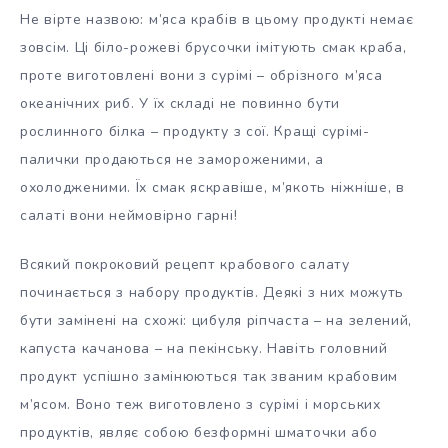
Не вірте назвою: м’яса крабів в цьому продукті немає
зовсім. Ці біло-рожеві брусочки імітують смак краба,
проте виготовлені вони з сурімі – обрізного м’яса
океанічних риб. У їх складі не повинно бути
рослинного білка – продукту з сої. Кращі сурімі-
палички продаються не замороженими, а
охолодженими. Їх смак яскравіше, м’якоть ніжніше, в
салаті вони неймовірно гарні!
Всякий покроковий рецепт крабового салату
починається з набору продуктів. Деякі з них можуть
бути замінені на схожі: цибуля ріпчаста – на зелений,
капуста качанова – на пекінську. Навіть головний
продукт успішно замінюються так званим крабовим
м’ясом. Воно теж виготовлено з сурімі і морських
продуктів, являє собою безформні шматочки або