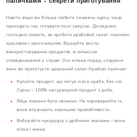
паличками – секрети приготування
Навіть якщо ви більше любите смажену курку, іноді
приходить час готувати пісні закуски. Досвідчені
господині знають, як зробити крабовий салат смачним,
красивим і оригінальним. Врахуйте якість
використовуваних продуктів, їх кількісне
співвідношення у страві. Ось кілька порад, слідуючи
яким ви приготуєте ідеальний салат Крабові палички:
Купуйте продукт, що імітує м’ясо краба, без сої.
Сурімі – 100% натуральний продукт з риби.
Яйця повинні бути свіжими. Не переварюйте їх,
вони втрачають зовнішню привабливість.
Вибирайте кукурудзу з дрібними зернами – вона
м’яка і ніжна.