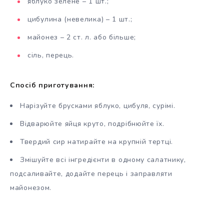
яблуко зелене – 1 шт.;
цибулина (невелика) – 1 шт.;
майонез – 2 ст. л. або більше;
сіль, перець.
Спосіб приготування:
Нарізуйте брусками яблуко, цибуля, сурімі.
Відварюйте яйця круто, подрібнюйте їх.
Твердий сир натирайте на крупній тертці.
Змішуйте всі інгредієнти в одному салатнику,
подсаливайте, додайте перець і заправляти
майонезом.