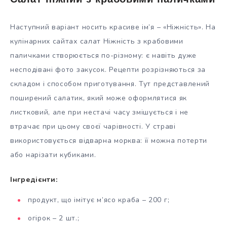
Салат ніжний з крабовими паличками
Наступний варіант носить красиве ім’я – «Ніжність». На
кулінарних сайтах салат Ніжність з крабовими
паличками створюється по-різному: є навіть дуже
несподівані фото закусок. Рецепти розрізняються за
складом і способом приготування. Тут представлений
поширений салатик, який може оформлятися як
листковий, але при нестачі часу змішується і не
втрачає при цьому своєї чарівності. У страві
використовується відварна морква: її можна потерти
або нарізати кубиками.
Інгредієнти:
продукт, що імітує м’ясо краба – 200 г;
огірок – 2 шт.;