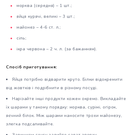
морква (середня) – 1 шт.;
яйця курячі, великі – 3 шт.;
майонез – 4-6 ст. л.;
сіль;
ікра червона – 2 ч. л. (за бажанням).
Спосіб приготування:
Яйця потрібно відварити круто. Білки відокремити
від жовтків і подрібнити в різному посуді.
Нарізайте інші продукти кожен окремо. Викладайте
їх шарами у такому порядку: морква, сурімі, огірок,
яєчний білок. Між шарами наносите трохи майонезу,
злегка подсаливайте.
Залишком соусу залийте салат зверху.