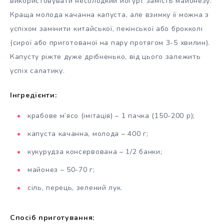
використовувати несолодкий йогурт замість майонезу.
Краща молода качанна капуста, але взимку її можна з
успіхом замінити китайської, пекінської або брокколі
(сирої або приготованої на пару протягом 3-5 хвилин).
Капусту ріжте дуже дрібненько, від цього залежить
успіх салатику.
Інгредієнти:
крабове м’ясо (імітація) – 1 пачка (150-200 р);
капуста качанна, молода – 400 г;
кукурудза консервована – 1/2 банки;
майонез – 50-70 г;
сіль, перець, зелений лук.
Спосіб приготування: