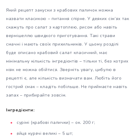
Який рецепт закуски з крабових паличок можна
назвати класикою – питання спірне. У деяких сім’ях так
скажуть про салат з картоплею, рисом або навіть
вермішеллю швидкого приготування. Такі страви
смачні і мають своїх прихильників. У цьому розділі
буде описано крабовий салат класичний, має
мінімальну кількість інгредієнтів – тільки ті, без котрих
ніяк не можна обійтися. Зверніть увагу, цибулю в
рецепті є, але кількість визначати вам. Любіть його
гострий смак – кладіть побільше. Не приймаєте навіть
запах – прибирайте зовсім.
Інгредієнти:
сурімі (крабові палички) – ок. 200 г;
яйця курячі великі – 5 шт;