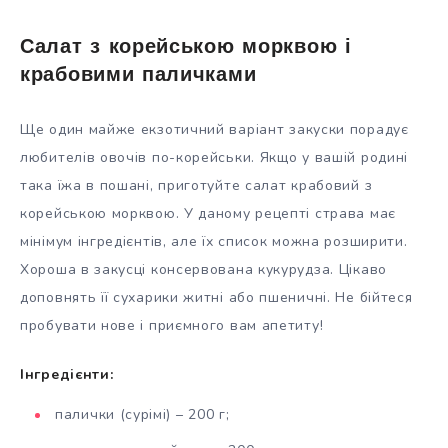
Салат з корейською морквою і
крабовими паличками
Ще один майже екзотичний варіант закуски порадує
любителів овочів по-корейськи. Якщо у вашій родині
така їжа в пошані, приготуйте салат крабовий з
корейською морквою. У даному рецепті страва має
мінімум інгредієнтів, але їх список можна розширити.
Хороша в закусці консервована кукурудза. Цікаво
доповнять її сухарики житні або пшеничні. Не бійтеся
пробувати нове і приємного вам апетиту!
Інгредієнти:
палички (сурімі) – 200 г;