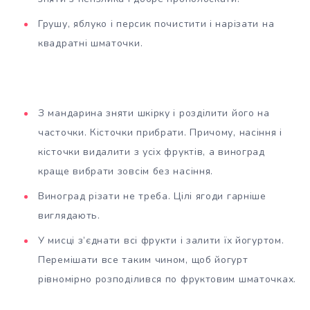
Грушу, яблуко і персик почистити і нарізати на
квадратні шматочки.
З мандарина зняти шкірку і розділити його на
часточки. Кісточки прибрати. Причому, насіння і
кісточки видалити з усіх фруктів, а виноград
краще вибрати зовсім без насіння.
Виноград різати не треба. Цілі ягоди гарніше
виглядають.
У мисці з’єднати всі фрукти і залити їх йогуртом.
Перемішати все таким чином, щоб йогурт
рівномірно розподілився по фруктовим шматочках.