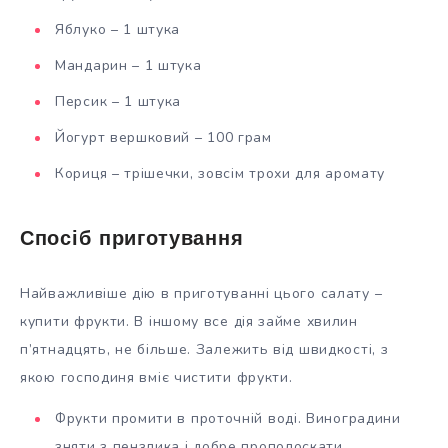
Яблуко – 1 штука
Мандарин – 1 штука
Персик – 1 штука
Йогурт вершковий – 100 грам
Кориця – трішечки, зовсім трохи для аромату
Спосіб приготування
Найважливіше дію в приготуванні цього салату –
купити фрукти. В іншому все дія займе хвилин
п’ятнадцять, не більше. Залежить від швидкості, з
якою господиня вміє чистити фрукти.
Фрукти промити в проточній воді. Виноградини
зняти з пензлика і добре прополоскати.