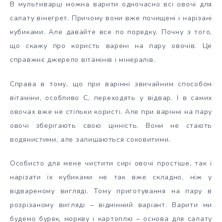
В
мультиварці можна варити одночасно всі овочі для
салату вінегрет. Причому вони вже почищені і нарізані
кубиками. Але давайте все по порядку. Почну з того,
що скажу про користь варені на пару овочів. Це
справжнє джерело вітамінів і мінералів.
Справа в тому, що при варінні звичайним способом
вітаміни, особливо С, переходять у відвар. І в самих
овочах вже не стільки користі. Але при варінні на пару
овочі зберігають свою цінність. Вони не стають
водянистими, але залишаються соковитими.
Особисто для мене чистити сирі овочі простіше, так і
нарізати їх кубиками не так вже складно, ніж у
відвареному вигляді. Тому приготування на пару в
розрізаному вигляді – відмінний варіант. Варити ми
будемо буряк, моркву і картоплю – основа для салату