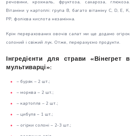
речовини, крохмаль, фруктоза, сахароза, глюкоза.
Вітаміни у картоплі: група В, багато вітаміну С, D, Е, К,
РР, фолієва кислота незамінна.
Крім перерахованих овочів салат ми ще додамо огірок
солоний і свіжий лук. Отже, перерахуємо продукти.
Інгредієнти для страви «Вінегрет в
мультиварці»:
– буряк – 2 шт.;
– морква – 2 шт.;
– картопля – 2 шт.;
– цибуля – 1 шт.;
– огірки солоні – 2-3 шт.;