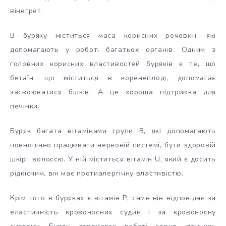
вінегрет.
В буряку міститься маса корисних речовин, які
допомагають у роботі багатьох органів. Одним з
головних корисних властивостей буряків є те, що
бетаїн, що міститься в коренеплоді, допомагає
засвоюватися білків. А це хороша підтримка для
печінки.
Буряк багата вітамінами групи В, які допомагають
повноцінно працювати нервовій системі, бути здоровій
шкірі, волоссю. У ній міститься вітамін U, який є досить
рідкісним, він має протиалергічну властивістю.
Крім того в буряках є вітамін Р, саме він відповідає за
еластичність кровоносних судин і за кровоносну