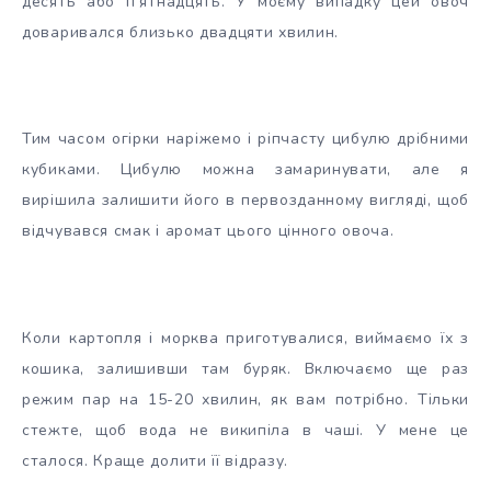
десять або п’ятнадцять. У моєму випадку цей овоч
доваривался близько двадцяти хвилин.
Тим часом огірки наріжемо і ріпчасту цибулю дрібними
кубиками. Цибулю можна замаринувати, але я
вирішила залишити його в первозданному вигляді, щоб
відчувався смак і аромат цього цінного овоча.
Коли картопля і морква приготувалися, виймаємо їх з
кошика, залишивши там буряк. Включаємо ще раз
режим пар на 15-20 хвилин, як вам потрібно. Тільки
стежте, щоб вода не википіла в чаші. У мене це
сталося. Краще долити її відразу.