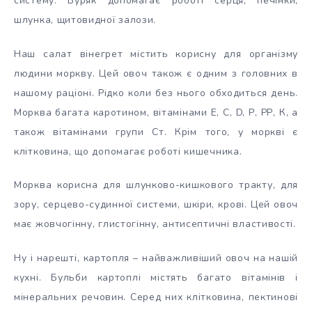
систему. Буряк допомагає роботі серця, печінки,
шлунка, щитовидної залози.
Наш салат вінегрет містить корисну для організму
людини моркву. Цей овоч також є одним з головних в
нашому раціоні. Рідко коли без нього обходиться день.
Морква багата каротином, вітамінами Е, С, D, Р, РР, К, а
також вітамінами групи Ст. Крім того, у моркві є
клітковина, що допомагає роботі кишечника.
Морква корисна для шлунково-кишкового тракту, для
зору, серцево-судинної системи, шкіри, крові. Цей овоч
має жовчогінну, глистогінну, антисептичні властивості.
Ну і нарешті, картопля – найважливіший овоч на нашій
кухні. Бульби картоплі містять багато вітамінів і
мінеральних речовин. Серед них клітковина, пектинові