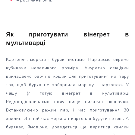
– рослинна олія.
Як приготувати вінегрет в
мультиварці
Картопля, морква і буряк чистимо. Нарізаємо окремо
кубиками невеликого розміру. Акуратно секціями
викладаємо овочі в кошик для приготування на пару
так, щоб буряк не забарвила моркву і картоплю. У
чашу (я готую вінегрет в мультиварці
Редмонд)наливаємо воду вище нижньої позначки.
Встановлюємо режим пар, і час приготування 30
хвилин. За цей час морква і картопля будуть готові. А
буряках, ймовірно, доведеться ще варитися хвилин