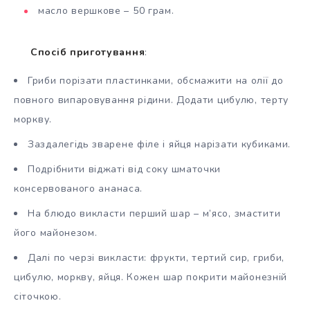
масло вершкове – 50 грам.
Спосіб приготування
:
Гриби порізати пластинками, обсмажити на олії до
повного випаровування рідини. Додати цибулю, терту
моркву.
Заздалегідь зварене філе і яйця нарізати кубиками.
Подрібнити віджаті від соку шматочки
консервованого ананаса.
На блюдо викласти перший шар – м’ясо, змастити
його майонезом.
Далі по черзі викласти: фрукти, тертий сир, гриби,
цибулю, моркву, яйця. Кожен шар покрити майонезній
сіточкою.