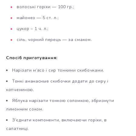
волоські горіхи — 100 гр.;
майонез — 5 ст. л.;
цукор – 1 ч. л.;
сіль, чорний перець — за смаком.
Спосіб приготування:
Нарізати м’ясо і сир тонкими скибочками.
Тонкі ананасные скибочки додати до сиру і
копчениною.
Яблука нарізати тонкою соломкою, збризнути
лимонним соком.
З’єднати компоненти, включаючи горіхи, в
салатниці.