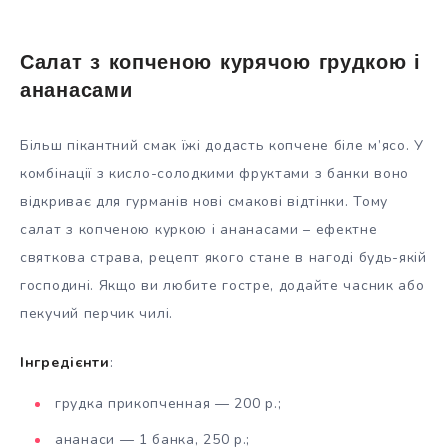
Салат з копченою курячою грудкою і
ананасами
Більш пікантний смак їжі додасть копчене біле м’ясо. У
комбінації з кисло-солодкими фруктами з банки воно
відкриває для гурманів нові смакові відтінки. Тому
салат з копченою куркою і ананасами – ефектне
святкова страва, рецепт якого стане в нагоді будь-якій
господині. Якщо ви любите гостре, додайте часник або
пекучий перчик чилі.
Інгредієнти
:
грудка прикопченная — 200 р.;
ананаси — 1 банка, 250 р.;