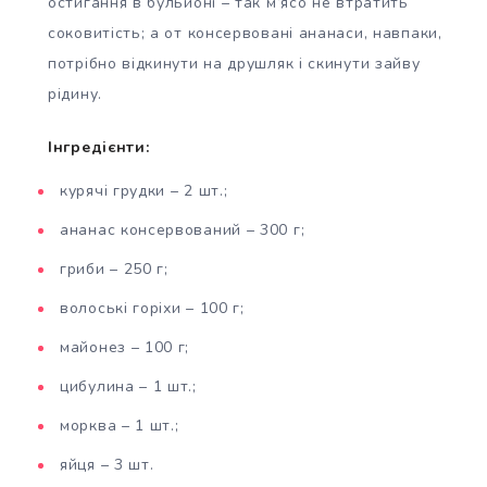
остигання в бульйоні – так м’ясо не втратить
соковитість; а от консервовані ананаси, навпаки,
потрібно відкинути на друшляк і скинути зайву
рідину.
Інгредієнти:
курячі грудки – 2 шт.;
ананас консервований – 300 г;
гриби – 250 г;
волоські горіхи – 100 г;
майонез – 100 г;
цибулина – 1 шт.;
морква – 1 шт.;
яйця – 3 шт.