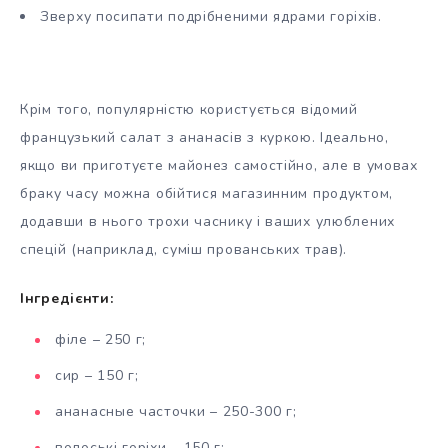
Зверху посипати подрібненими ядрами горіхів.
Крім того, популярністю користується відомий
французький салат з ананасів з куркою. Ідеально,
якщо ви приготуєте майонез самостійно, але в умовах
браку часу можна обійтися магазинним продуктом,
додавши в нього трохи часнику і ваших улюблених
спецій (наприклад, суміш прованських трав).
Інгредієнти:
філе – 250 г;
сир – 150 г;
ананасные часточки – 250-300 г;
волоські горіхи – 150 г;