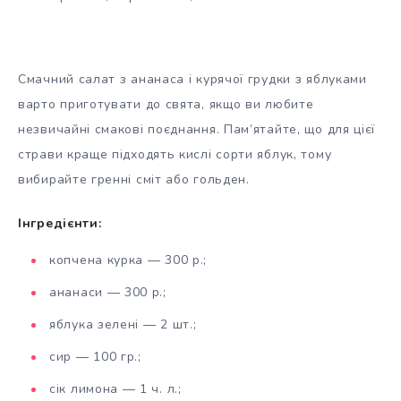
Смачний салат з ананаса і курячої грудки з яблуками
варто приготувати до свята, якщо ви любите
незвичайні смакові поєднання. Пам’ятайте, що для цієї
страви краще підходять кислі сорти яблук, тому
вибирайте гренні сміт або гольден.
Інгредієнти:
копчена курка — 300 р.;
ананаси — 300 р.;
яблука зелені — 2 шт.;
сир — 100 гр.;
сік лимона — 1 ч. л.;