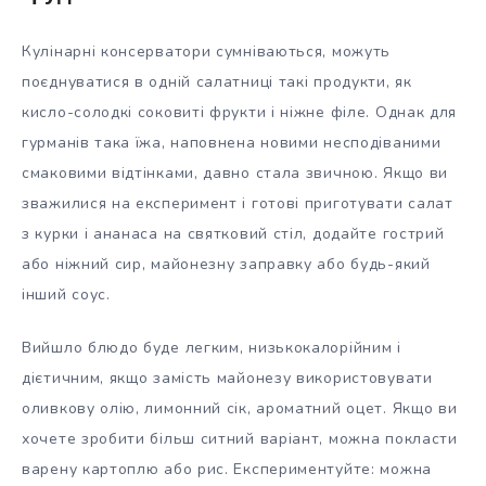
Кулінарні консерватори сумніваються, можуть
поєднуватися в одній салатниці такі продукти, як
кисло-солодкі соковиті фрукти і ніжне філе. Однак для
гурманів така їжа, наповнена новими несподіваними
смаковими відтінками, давно стала звичною. Якщо ви
зважилися на експеримент і готові приготувати салат
з курки і ананаса на святковий стіл, додайте гострий
або ніжний сир, майонезну заправку або будь-який
інший соус.
Вийшло блюдо буде легким, низькокалорійним і
дієтичним, якщо замість майонезу використовувати
оливкову олію, лимонний сік, ароматний оцет. Якщо ви
хочете зробити більш ситний варіант, можна покласти
варену картоплю або рис. Експериментуйте: можна