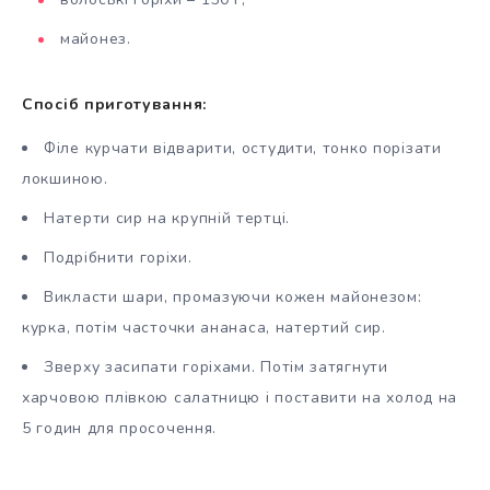
майонез.
Спосіб приготування:
Філе курчати відварити, остудити, тонко порізати
локшиною.
Натерти сир на крупній тертці.
Подрібнити горіхи.
Викласти шари, промазуючи кожен майонезом:
курка, потім часточки ананаса, натертий сир.
Зверху засипати горіхами. Потім затягнути
харчовою плівкою салатницю і поставити на холод на
5 годин для просочення.