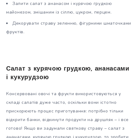
Залити салат з ананасом і курячою грудкою
майонезом, змішаним із сіллю, цукром, перцем.
Декорувати страву зеленню, фігурними шматочками
фруктів.
Салат з курячою грудкою, ананасами
і кукурудзою
Консервовані овочі та фрукти використовуються у
складі салатів дуже часто, оскільки вони істотно
прискорюють процес приготування: потрібно тільки
відкрити банки, відкинути продукти на друшляк – і все
готово! Якщо ви задумали святкову страву – салат з
ананасами, курячою грудкою і кукурудзою, то зробити