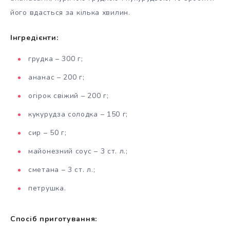
його вдасться за кілька хвилин.
Інгредієнти:
грудка – 300 г;
ананас – 200 г;
огірок свіжий – 200 г;
кукурудза солодка – 150 г;
сир – 50 г;
майонезний соус – 3 ст. л.;
сметана – 3 ст. л.;
петрушка.
Спосіб приготування: