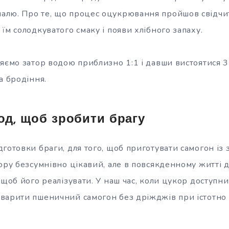
лю. Про те, що процес оцукрювання пройшов свідчи
їм солодкуватого смаку і появи хлібного запаху.
яємо затор водою приблизно 1:1 і давши вистоятися 3
а бродіння.
од, щоб зробити брагу
готовки браги, для того, щоб приготувати самогон із 
ору безсумнівно цікавий, але в повсякденному житті д
 щоб його реалізувати. У наш час, коли цукор доступни
варити пшеничний самогон без дріжджів при істотн