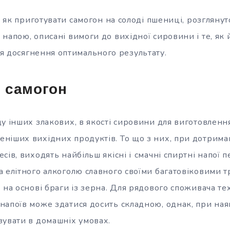
о, як приготувати самогон на солоді пшениці, розглянут
напою, описані вимоги до вихідної сировини і те, як 
ля
досягнення оптимального результату.
 самогон
у інших злакових, в якості сировини для виготовленн
ніших вихідних продуктів. То що з них, при дотрима
сів, виходять найбільш якісні і
смачні спиртні напої п
а елітного алкоголю славного своїми багатовіковими 
 на основі браги із зерна. Для рядового споживача те
апоїв може здатися досить складною, однак, при наяв
зувати в домашніх умовах.