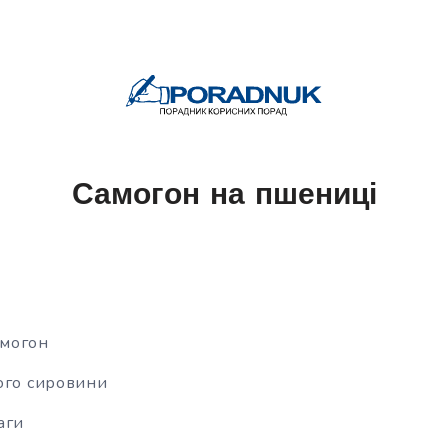
Самогон на пшениці
могон
ого сировини
аги