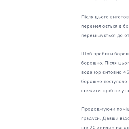
Після цього вигото
перемелюється в бор
перемішується до от
Щоб зробити борошн
борошно. Після цьог
вода (орієнтовно 45
борошно поступово 
стежити, щоб не утв
Продовжуючи помішу
градуси. Давши відс
ще 20 хвилин нагрі