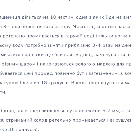
пшениця ділиться на 10 частин, одна з яких йде на в
а 9 – для борошняного затору. Чистоті цієї однієї част
а ретельно промивається в гарячій воді і тільки потім
ому воду потрібно міняти приблизно 3-4 рази на день.
ічатися паростки (це близько 5 днів), замочування п
 рівним шаром і накриваються вологою марлею для п
бувається цей процес, повинно бути затемненим, з вол
ратурою близько 18 градусів. В ході пророщування ма
ти.
0 днів, коли «вершки» досягнуть довжини 5-7 мм, а «к
я, отриманий солод ретельно промивається і висушує
ко 35 градусів).