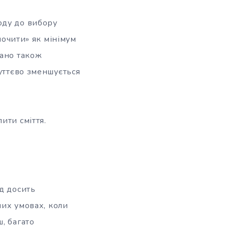
оду до вибору
дпочити» як мінімум
жано також
суттєво зменшується
ити сміття.
д досить
них умовах, коли
, багато