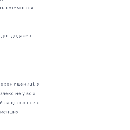
ть потемніння
 дні, додаємо
зерен пшениці, з
алеко не у всіх
й за ціною і не є
о менших