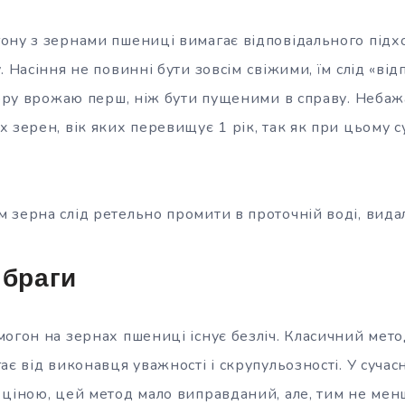
ону з зернами пшениці вимагає відповідального підх
. Насіння не повинні бути зовсім
свіжими, їм слід «ві
збору врожаю перш, ніж бути пущеними в справу. Неба
 зерен, вік яких перевищує 1 рік, так як при цьому 
зерна слід ретельно промити в проточній воді, видал
 браги
могон на зернах пшениці існує безліч. Класичний мето
ає від виконавця уважності і скрупульозності. У сучас
 ціною, цей метод мало виправданий, але, тим не менш