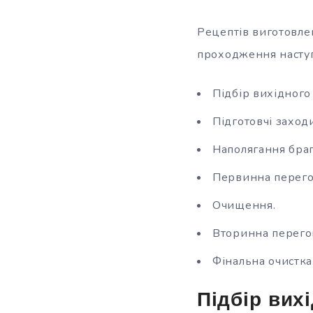
Рецептів виготовлен
проходження наступ
Підбір вихідного
Підготовчі заход
Наполягання браг
Первинна перего
Очищення.
Вторинна перего
Фінальна очистка
Підбір вих