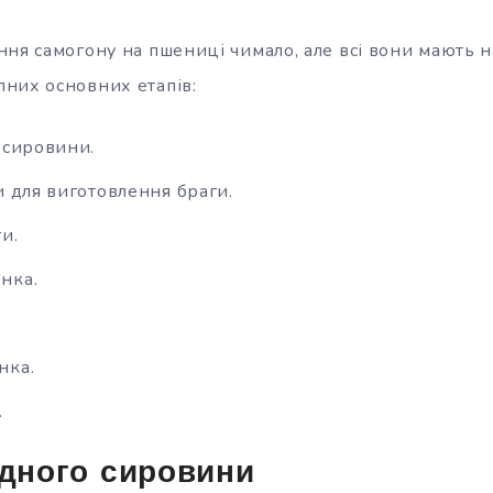
ня самогону на пшениці чимало, але всі вони мають н
них основних етапів:
 сировини.
и для виготовлення браги.
и.
нка.
нка.
.
ідного сировини