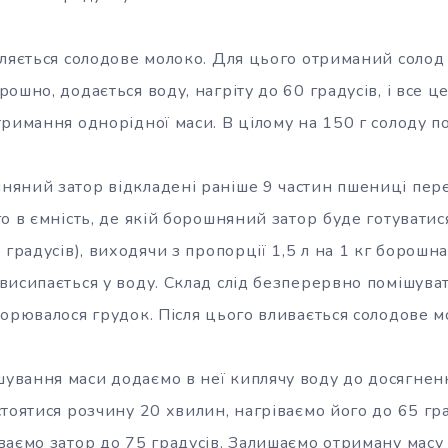
вляється солодове молоко. Для цього отриманий солод
ошно, додається воду, нагріту до 60 градусів, і все ц
римання однорідної маси. В цілому на 150 г солоду по
яний затор відкладені раніше 9 частин пшениці пе
о в ємність, де якій борошняний затор
буде готуватис
 градусів), виходячи з пропорції 1,5 л на 1 кг борошн
висипається у воду. Склад слід безперервно помішуват
орювалося грудок. Після цього вливається солодове м
вання маси додаємо в неї киплячу воду до досягнен
тоятися розчину 20 хвилин, нагріваємо його до 65 град
ваємо затор до 75 градусів. Залишаємо отриману масу