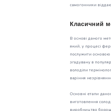
самогонники віддаю
Класичний м
В основі даного мет
який, у процесі фе
послужити основою 
згадувану в популя
володіли термінолог
варіння незрівнянн
Основні етапи дано
виготовлення солод
виробництво борошн