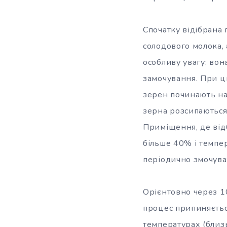
Спочатку відібрана 
солодового молока, 
особливу увагу: вон
замочування. При ць
зерен починають нам
зерна розсипаються
Приміщення, де від
більше 40% і темпе
періодично змочува
Орієнтовно через 1
процес припиняєтьс
температурах (близь