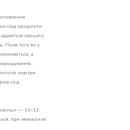
иготовлення
ини слід приділити
 піддається процесу
 Після того як у
рипиняється, а
ророщування.
огістю повітря
рлю слід
орінці» — 10-12,
ться, при невисоких