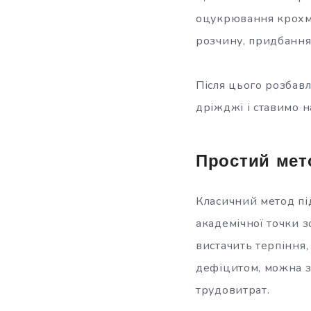
оцукрювання крохма
розчину, придбання 
Після цього розбавл
дріжджі і ставимо н
Простий мет
Класичний метод під
академічної точки з
вистачить терпіння,
дефіцитом, можна з
трудовитрат.