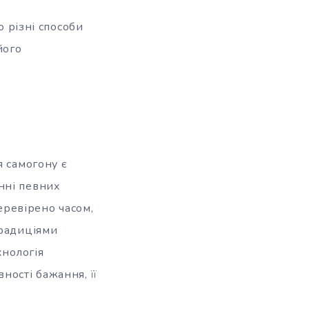
о різні способи
його
я самогону є
нні певних
еревірено часом,
традиціями
хнологія
ності бажання, її