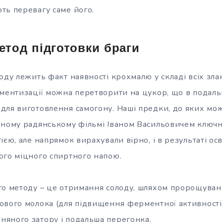
ть перевагу саме його.
етод підготовки браги
оду лежить факт наявності крохмалю у складі всіх зла
рментизації можна перетворити на цукор, що в пода
для виготовлення самогону. Наші предки, до яких можн
рному радянському фільмі Іваном Васильовичем ключ
ією, але напрямок вирахували вірно, і в результаті ос
ого міцного спиртного напою.
го методу – це отримання солоду, шляхом пророщуван
ового молока (для підвищення
ферментної активності
яного затору і подальша перегонка.