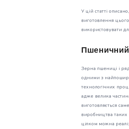
У цій статті описан
виготовлення цього 
використовувати д
Пшеничний
Зерна пшениці і ряд
одними з найпошире
технологічних проце
адже велика частин
виготовляється саме
виробництва таких н
цілком можна реалі