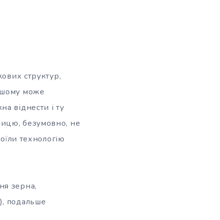
кових структур,
льшому може
а віднести і ту
ницю, безумовно, не
воїли технологію
ня зерна,
), подальше