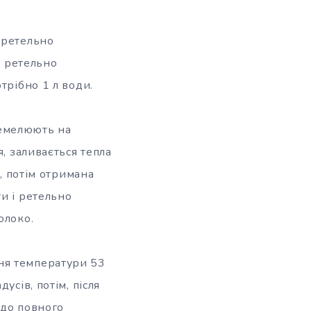
 ретельно
е ретельно
трібно 1 л води.
ремелюють на
я, заливається тепла
а, потім отримана
и і ретельно
олоко.
ня температури 53
усів, потім, після
 до повного