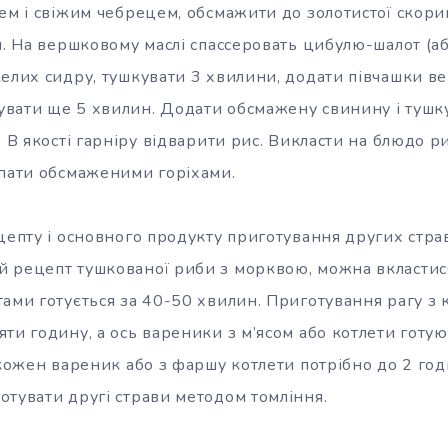
ем і свіжим чебрецем, обсмажити до золотистої скорин
и. На вершковому маслі спассеровать цибулю-шалот (або
елих сидру, тушкувати 3 хвилини, додати півчашки ве
вати ще 5 хвилин. Додати обсмажену свинину і тушк
. В якості гарніру відварити рис. Викласти на блюдо ри
ипати обсмаженими горіхами.
цепту і основного продукту приготування других страв
 рецепт тушкованої риби з морквою, можна вкластис
ами готується за 40-50 хвилин. Приготування рагу з 
ти годину, а ось вареники з м’ясом або котлети готую
 кожен вареник або з фаршу котлети потрібно до 2 го
отувати другі страви методом томління.