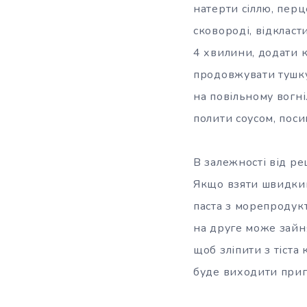
натерти сіллю, перц
сковороді, відкласт
4 хвилини, додати к
продовжувати тушку
на повільному вогні
полити соусом, пос
В залежності від ре
Якщо взяти швидкий
паста з морепродукт
на друге може зайня
щоб зліпити з тіста
буде виходити приг