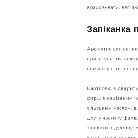
враховувати, для як
Запіканка 
Ароматна запіканка
приготування можна
поживну цінність ст
Картоплю відварити 
фарш з нарізаним ч
сільським маслом, в
другу частину фаршу
запікати в духовці
«запікання» або «му