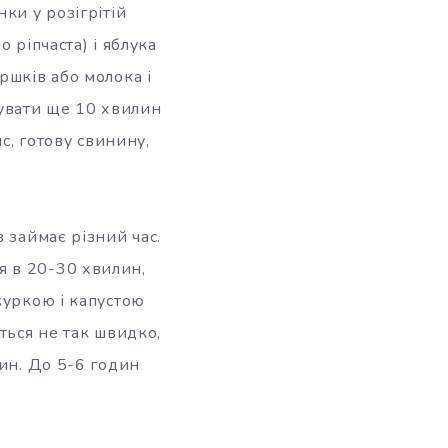
ки у розігрітій
 ріпчаста) і яблука
ршків або молока і
увати ще 10 хвилин
с, готову свинину,
 займає різний час.
я в 20-30 хвилин,
куркою і капустою
ться не так швидко,
дин. До 5-6 годин