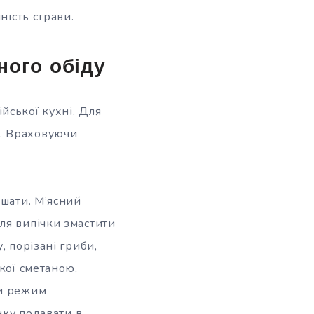
ність страви.
ного обіду
йської кухні. Для
ш. Враховуючи
ішати. М’ясний
ля випічки змастити
, порізані гриби,
кої сметаною,
ши режим
нку подавати в