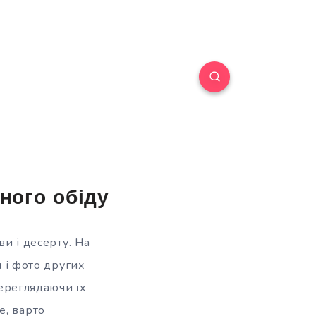
ного обіду
ви і десерту. На
и і фото других
переглядаючи їх
е, варто