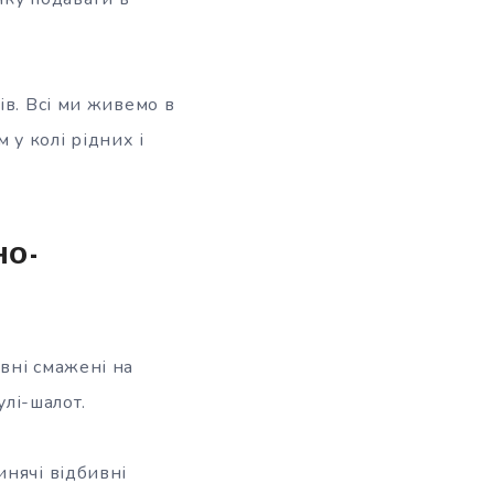
ів. Всі ми живемо в
 у колі рідних і
но-
вні смажені на
улі-шалот.
инячі відбивні