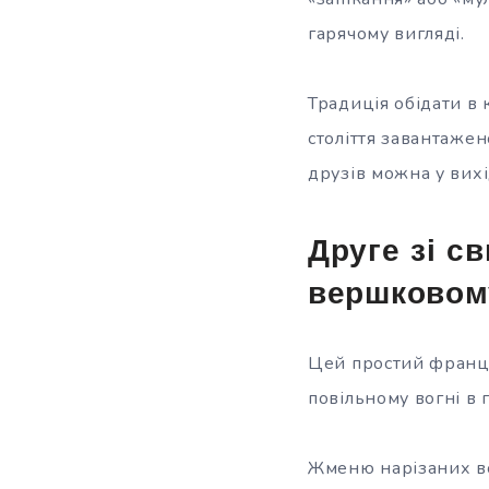
гарячому вигляді.
Традиція обідати в 
століття завантажено
друзів можна у вих
Друге зі с
вершковому
Цей простий францу
повільному вогні в 
Жменю нарізаних во