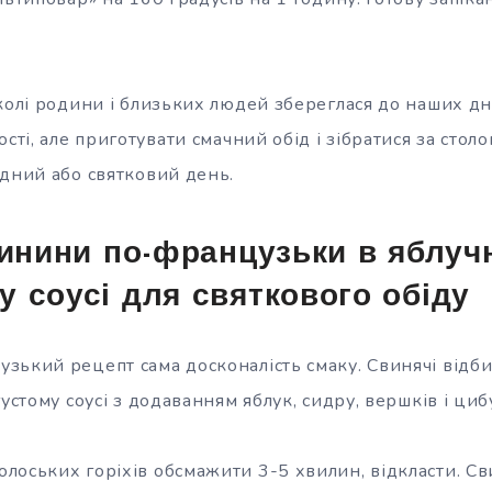
колі родини і близьких людей збереглася до наших дн
сті, але приготувати смачний обід і зібратися за столом
ідний або святковий день.
винини по-французьки в яблуч
 соусі для святкового обіду
зький рецепт сама досконалість смаку. Свинячі відби
густому соусі з додаванням яблук, сидру, вершків і циб
лоських горіхів обсмажити 3-5 хвилин, відкласти. Св