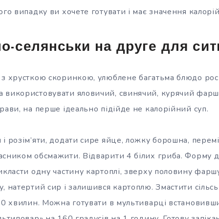
ого випадку ви хочете готувати і має значення калорій
по-селянськи на друге для сит
 з хрусткою скоринкою, улюблене багатьма блюдо росі
 використовувати яловичий, свинячий, курячий фар
рави, на перше ідеально підійде не калорійний суп.
і розім’яти, додати сире яйце, ложку борошна, перем
асником обсмажити. Відварити 4 білих гриба. Форму д
икласти одну частину картоплі, зверху половину фаршу
, натертий сир і залишився картоплю. Змастити сільсь
 50 хвилин. Можна готувати в мультиварці встановив
льтиповар» на 160 градусів на 1 годину. Готову запіка