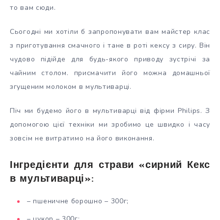
то вам сюди.
Сьогодні ми хотіли б запропонувати вам майстер клас
з приготування смачного і тане в роті кексу з сиру. Він
чудово підійде для будь-якого приводу зустрічі за
чайним столом. присмачити його можна домашньої
згущеним молоком в мультиварці.
Піч ми будемо його в мультиварці від фірми Philips. З
допомогою цієї техніки ми зробимо це швидко і часу
зовсім не витратимо на його виконання.
Інгредієнти для страви «сирний Кекс
в мультиварці»:
– пшеничне борошно – 300г;
– цукор – 300г;