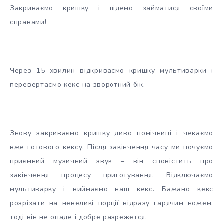
Закриваємо кришку і підемо займатися своїми
справами!
Через 15 хвилин відкриваємо кришку мультиварки і
перевертаємо кекс на зворотний бік.
Знову закриваємо кришку диво помічниці і чекаємо
вже готового кексу. Після закінчення часу ми почуємо
приємний музичний звук – він сповістить про
закінчення процесу приготування. Відключаємо
мультиварку і виймаємо наш кекс. Бажано кекс
розрізати на невеликі порції відразу гарячим ножем,
тоді він не опаде і добре разрежется.