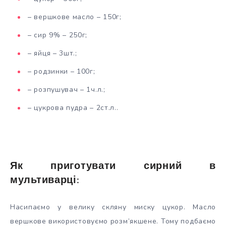
– вершкове масло – 150г;
– сир 9% – 250г;
– яйця – 3шт.;
– родзинки – 100г;
– розпушувач – 1ч.л.;
– цукрова пудра – 2ст.л..
Як приготувати сирний в
мультиварці:
Насипаємо у велику скляну миску цукор. Масло
вершкове використовуємо розм’якшене. Тому подбаємо