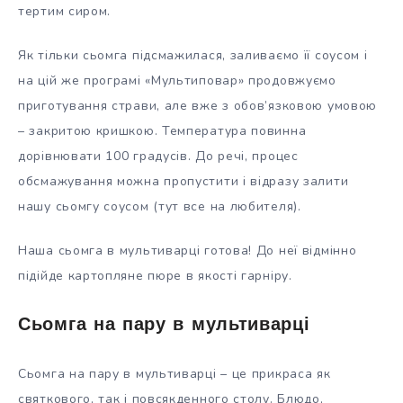
тертим сиром.
Як тільки сьомга підсмажилася, заливаємо її соусом і
на цій же програмі «Мультиповар» продовжуємо
приготування страви, але вже з обов’язковою умовою
– закритою кришкою. Температура повинна
дорівнювати 100 градусів. До речі, процес
обсмажування можна пропустити і відразу залити
нашу сьомгу соусом (тут все на любителя).
Наша сьомга в мультиварці готова! До неї відмінно
підійде картопляне пюре в якості гарніру.
Сьомга на пару в мультиварці
Сьомга на пару в мультиварці – це прикраса як
святкового, так і повсякденного столу. Блюдо,