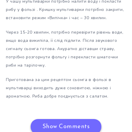
У чашу мультиварки потрібно налити воду і покласти
рибу у фользі . Кришку мультиварки потрібно закрити,
встановити режим «Випічка» і час – 30 хвилин.
Через 15-20 хвилин, потрібно перевірити рівень води,
якщо вода википіла, її слід підлити. Після звукового
сигналу сьомга готова. Акуратно діставши страву,
потрібно розгорнути фольгу і перекласти шматочки
риби на тарілочку.
Приготована за цим рецептом сьомга в фользі в
мультиварці виходить дуже соковитою, ніжною і
ароматною. Риба добре поєднується з салатом.
Show Comments