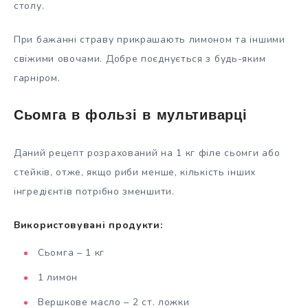
столу.
При бажанні страву прикрашають лимоном та іншими
свіжими овочами. Добре поєднується з будь-яким
гарніром.
Сьомга в фользі в мультиварці
Даний рецепт розрахований на 1 кг філе сьомги або
стейків, отже, якщо риби менше, кількість інших
інгредієнтів потрібно зменшити.
Використовувані продукти:
Сьомга – 1 кг
1 лимон
Вершкове масло – 2 ст. ложки