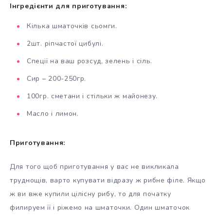
Інгредієнти для приготування:
Кілька шматочків сьомги.
2шт. ріпчастої цибулі.
Спеції на ваш розсуд, зелень і сіль.
Сир – 200-250гр.
100гр. сметани і стільки ж майонезу.
Масло і лимон.
Приготування:
Для того щоб приготування у вас не викликала
труднощів, варто купувати відразу ж рибне філе. Якщо
ж ви вже купили цілісну рибу, то для початку
филируем її і ріжемо на шматочки. Один шматочок