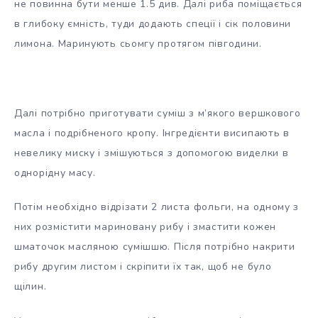
не повинна бути менше 1.5 див. Далі риба поміщається
в глибоку ємність, туди додають спеції і сік половини
лимона. Маринують сьомгу протягом півгодини.
Далі потрібно приготувати суміш з м’якого вершкового
масла і подрібненого кропу. Інгредієнти висипають в
невелику миску і змішуються з допомогою виделки в
однорідну масу.
Потім необхідно відрізати 2 листа фольги, на одному з
них розмістити мариновану рибу і змастити кожен
шматочок масляною сумішшю. Після потрібно накрити
рибу другим листом і скріпити їх так, щоб не було
щілин.