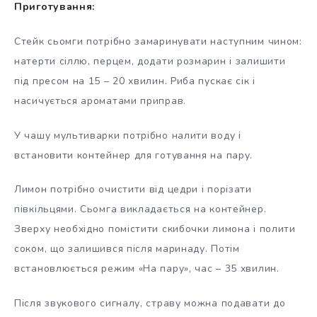
Приготування:
Стейк сьомги потрібно замаринувати наступним чином:
натерти сіллю, перцем, додати розмарин і залишити
під пресом на 15 – 20 хвилин. Риба пускає сік і
насичується ароматами приправ.
У чашу мультиварки потрібно налити воду і
встановити контейнер для готування на пару.
Лимон потрібно очистити від цедри і порізати
півкільцями. Сьомга викладається на контейнер.
Зверху необхідно помістити скибочки лимона і полити
соком, що залишився після маринаду. Потім
встановлюється режим «На пару», час – 35 хвилин.
Після звукового сигналу, страву можна подавати до