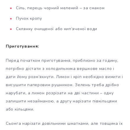
Сіль, перець чорний мелений – за смаком
Пучок кропу
Склянку очищеної або кип’яченої води
Приготування:
Перед початком приготування, приблизно за годину,
потрібно дістати з холодильника вершкове масло і
дати йому розм’якнути. Лимон і кріп необхідно вимити і
висушити паперовим рушником. Зелень треба дрібно
нарубати, а лимон розрізати на дві частини – одну
залишити незайманою, а другу нарізати півкільцями
або кільцями.
Сьомга нарізати довільними шматками, але товщина їх