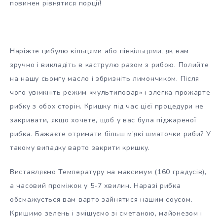
повинен рівнятися порції!
Наріжте цибулю кільцями або півкільцями, як вам
зручно і викладіть в каструлю разом з рибою. Полийте
на нашу сьомгу масло і збризніть лимончиком. Після
чого увімкніть режим «мультиповар» і злегка прожарте
рибку з обох сторін. Кришку під час цієї процедури не
закривати, якщо хочете, щоб у вас була піджареної
рибка. Бажаєте отримати більш м’які шматочки риби? У
такому випадку варто закрити кришку.
Виставляємо Температуру на максимум (160 градусів),
а часовий проміжок у 5-7 хвилин. Наразі рибка
обсмажується вам варто зайнятися нашим соусом.
Кришимо зелень і змішуємо зі сметаною, майонезом і