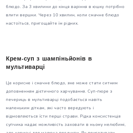
блюдо. За 3 хвилини до кінця варіння в юшку потрібно
влити вершки. Через 10 хвилин, коли смачне блюдо
настоїться, пригощайте їм рідних.
Крем-суп з шампіньйонів в
мультиварці
Це корисне і смачне блюдо, яке може стати ситним
доповненням дієтичного харчування. Суп-пюре з
печериць в мультиварці подобається навіть
маленьким діткам, які часто вередують і
відмовляються їсти перші страви. Рідка консистенція
супчика надає можливість заховати в ньому нелюбимі,
але корисні для малюка продукти. Як приготувати