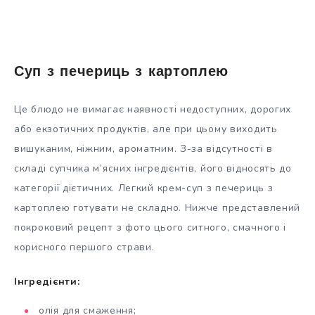
Суп з печериць з картоплею
Це блюдо не вимагає наявності недоступних, дорогих
або екзотичних продуктів, але при цьому виходить
вишуканим, ніжним, ароматним. З-за відсутності в
складі супчика м’ясних інгредієнтів, його відносять до
категорії дієтичних. Легкий крем-суп з печериць з
картоплею готувати не складно. Нижче представлений
покроковий рецепт з фото цього ситного, смачного і
корисного першого страви.
Інгредієнти:
олія для смаження;