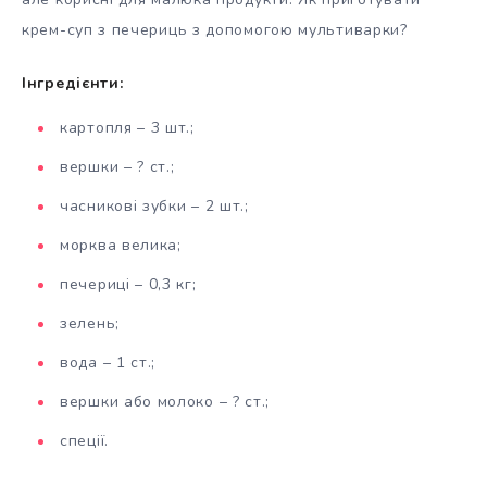
крем-суп з печериць з допомогою мультиварки?
Інгредієнти:
картопля – 3 шт.;
вершки – ? ст.;
часникові зубки – 2 шт.;
морква велика;
печериці – 0,3 кг;
зелень;
вода – 1 ст.;
вершки або молоко – ? ст.;
спеції.