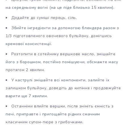
на середньому вогні (на це піде близько 15 хвилин).
Додайте до суміші перець, сіль.
Збийте інгредієнти за допомогою блендера разом з
1/3 підготовленого овочевого бульйону, домігшись
кремової консистенції.
Розтопити в сотейнику вершкове масло, змішайте
його з борошном, постійно помішуючи, обсмажте масу
протягом 2 хвилин.
У каструлі змішайте всі компоненти, залийте їх
залишком бульйону, доведіть до кипіння і продовжуйте
варити ще 7 хвилин.
Останніми влийте вершки, після зніміть ємність з
печі, приправте і пригощайте рідних смачним
класичним супом-пюре з грибочками.