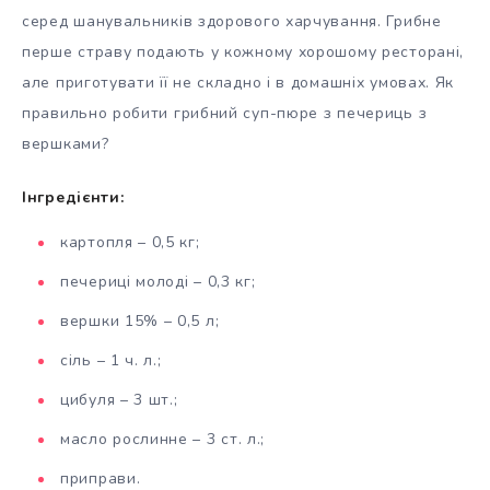
серед шанувальників здорового харчування. Грибне
перше страву подають у кожному хорошому ресторані,
але приготувати її не складно і в домашніх умовах. Як
правильно робити грибний суп-пюре з печериць з
вершками?
Інгредієнти:
картопля – 0,5 кг;
печериці молоді – 0,3 кг;
вершки 15% – 0,5 л;
сіль – 1 ч. л.;
цибуля – 3 шт.;
масло рослинне – 3 ст. л.;
приправи.