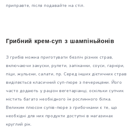
приправте, після подавайте на стіл.
Грибний крем-суп з шампіньйонів
З грибів можна приготувати безліч різних страв,
включаючи закуски, рулети, запіканки, соуси, гарніри,
піци, жульєни, салати, пр. Серед інших дієтичних страв
виділяється класичний суп-пюре з печерицями. Його
часто додають у раціон вегетаріанці, оскільки супчик
містить багато необхідного їм рослинного білка.
Великим плюсом супів-пюре з грибочками є те, що
необхідні для них продукти доступні в магазинах
круглий рік.