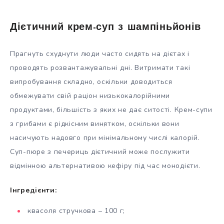
Дієтичний крем-суп з шампіньйонів
Прагнуть схуднути люди часто сидять на дієтах і
проводять розвантажувальні дні. Витримати такі
випробування складно, оскільки доводиться
обмежувати свій раціон низькокалорійними
продуктами, більшість з яких не дає ситості. Крем-супи
з грибами є рідкісним винятком, оскільки вони
насичують надовго при мінімальному числі калорій.
Суп-пюре з печериць дієтичний може послужити
відмінною альтернативою кефіру під час монодієти.
Інгредієнти:
квасоля стручкова – 100 г;