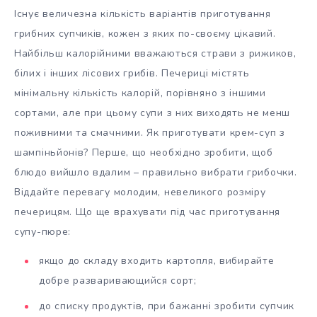
Існує величезна кількість варіантів приготування
грибних супчиків, кожен з яких по-своєму цікавий.
Найбільш калорійними вважаються страви з рижиков,
білих і інших лісових грибів. Печериці містять
мінімальну кількість калорій, порівняно з іншими
сортами, але при цьому супи з них виходять не менш
поживними та смачними. Як приготувати крем-суп з
шампіньйонів? Перше, що необхідно зробити, щоб
блюдо вийшло вдалим – правильно вибрати грибочки.
Віддайте перевагу молодим, невеликого розміру
печерицям. Що ще врахувати під час приготування
супу-пюре:
якщо до складу входить картопля, вибирайте
добре разваривающийся сорт;
до списку продуктів, при бажанні зробити супчик