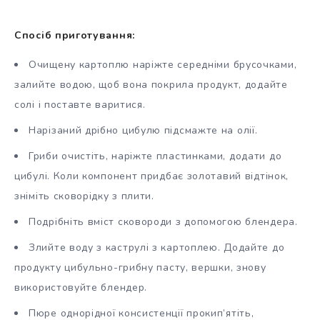
Спосіб приготування:
Очищену картоплю наріжте середніми брусочками,
залийте водою, щоб вона покрила продукт, додайте
солі і поставте варитися.
Нарізаний дрібно цибулю підсмажте на олії.
Гриби очистіть, наріжте пластинками, додати до
цибулі. Коли компонент придбає золотавий відтінок,
зніміть сковорідку з плити.
Подрібніть вміст сковороди з допомогою блендера.
Злийте воду з каструлі з картоплею. Додайте до
продукту цибульно-грибну пасту, вершки, знову
використовуйте блендер.
Пюре однорідної консистенції прокип’ятіть,