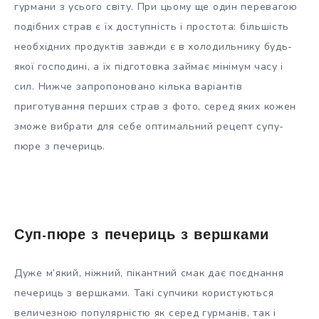
гурмани з усього світу. При цьому ще один перевагою
подібних страв є їх доступність і простота: більшість
необхідних продуктів завжди є в холодильнику будь-
якої господині, а їх підготовка займає мінімум часу і
сил. Нижче запропоновано кілька варіантів
приготування перших страв з фото, серед яких кожен
зможе вибрати для себе оптимальний рецепт супу-
пюре з печериць.
Суп-пюре з печериць з вершками
Дуже м’який, ніжний, пікантний смак дає поєднання
печериць з вершками. Такі супчики користуються
величезною популярністю як серед гурманів, так і