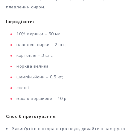
плавленим сиром.
Інгредієнти:
10% вершки – 50 мл;
плавлені сирки – 2 шт.;
картопля – 3 шт.;
морква велика;
шампіньйони – 0,5 кг;
спеції;
масло вершкове – 40 р.
Спосіб приготування:
Закип’ятіть півтора літра води, додайте в каструлю