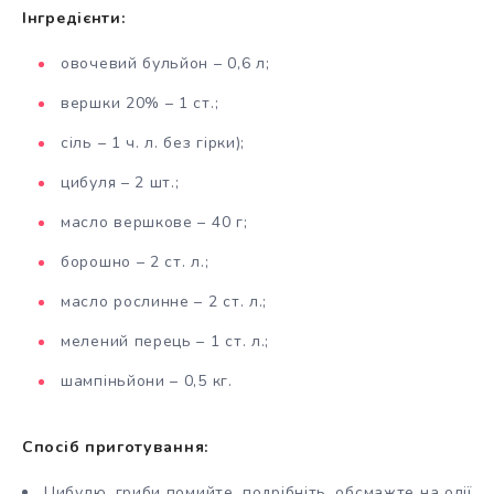
Інгредієнти:
овочевий бульйон – 0,6 л;
вершки 20% – 1 ст.;
сіль – 1 ч. л. без гірки);
цибуля – 2 шт.;
масло вершкове – 40 г;
борошно – 2 ст. л.;
масло рослинне – 2 ст. л.;
мелений перець – 1 ст. л.;
шампіньйони – 0,5 кг.
Спосіб приготування:
Цибулю, гриби помийте, подрібніть, обсмажте на олії