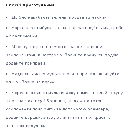
Спосіб приготування:
Дрібно нарубаєте зелень, продавіть часник.
Картоплю і цибулю краще порізати кубиками, гриби
– пластинками.
Моркву натріть і помістіть разом з іншими
компонентами в каструлю. Залийте продукти водою,
додайте приправи.
Надішліть чашу мультиварки в прилад, активуйте
опцію «Варка на пару».
Через півгодини мультиварку вимкніть і дайте супу-
пюре настоятися 15 хвилин, після чого готові
компоненти подрібніть за допомогою блендера,
додайте вершки, знову закип’ятити і прикрасьте
зеленою цибулею.