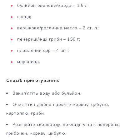
бульйон овочевий/вода – 1,5 л;
спеції;
вершкове/рослинне масло – 2 ст. л.;
печериці/інші гриби – 150 г;
плавлений сир – 4 шт.;
морквина.
Спосіб приготування:
Закип’ятіть воду або бульйон.
Очистіть і дрібно наріжте моркву, цибулю,
картоплю, гриби.
Розігрійте сковороду, викладіть на її поверхню
грибочки, моркву, цибулю.