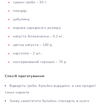
сушені гриби – 30 г;
помідор;
цибулина;
морква середнього розміру;
капуста білокачанна – 0,2 кг;
цвітна капуста – 100 р;
картопля – 2 шт.;
консервований горошок – 70 р.
Спосіб приготування:
Відваріть гриби, бульйон відцідити, а сам продукт
тонко наріжте.
Знову закип’ятити бульйон, покладіть в нього