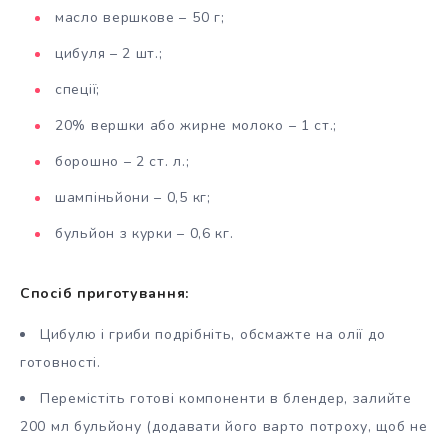
масло вершкове – 50 г;
цибуля – 2 шт.;
спеції;
20% вершки або жирне молоко – 1 ст.;
борошно – 2 ст. л.;
шампіньйони – 0,5 кг;
бульйон з курки – 0,6 кг.
Спосіб приготування:
Цибулю і гриби подрібніть, обсмажте на олії до
готовності.
Перемістіть готові компоненти в блендер, залийте
200 мл бульйону (додавати його варто потроху, щоб не