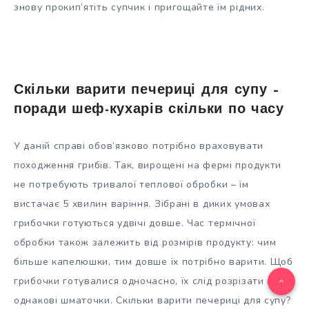
знову прокип’ятіть супчик і пригощайте їм рідних.
Скільки варити печериці для супу –
поради шеф-кухарів скільки по часу
У даній справі обов’язково потрібно враховувати
походження грибів. Так, вирощені на фермі продукти
не потребують тривалої теплової обробки – їм
вистачає 5 хвилин варіння. Зібрані в диких умовах
грибочки готуються удвічі довше. Час термічної
обробки також залежить від розмірів продукту: чим
більше капелюшки, тим довше їх потрібно варити. Щоб
грибочки готувалися одночасно, їх слід розрізати на
однакові шматочки. Скільки варити печериці для супу?