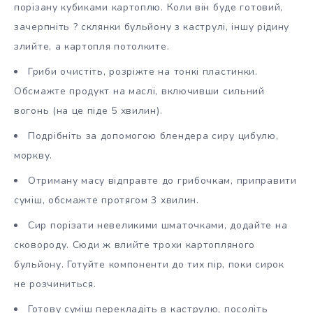
порізану кубиками картоплю. Коли він буде готовий,
зачерпніть ? склянки бульйону з каструлі, іншу рідину
злийте, а картопля потолките.
Гриби очистіть, розріжте на тонкі пластинки.
Обсмажте продукт на маслі, включивши сильний
вогонь (на це піде 5 хвилин).
Подрібніть за допомогою блендера сиру цибулю,
моркву.
Отриману масу відправте до грибочкам, приправити
суміш, обсмажте протягом 3 хвилин.
Сир порізати невеликими шматочками, додайте на
сковороду. Сюди ж влийте трохи картопляного
бульйону. Готуйте компоненти до тих пір, поки сирок
не розчиниться.
Готову суміш перекладіть в каструлю, посоліть