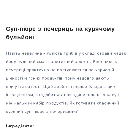
Суп-пюре з печериць на курячому
бульйоні
Навіть невелика кількість грибів у складі страви надає
йому чудовий смак і апетитний аромат. Крім цього,
печериці практично не поступаються по харчовій
цінності м’ясних продуктів, тому надовго дають
відчуття ситості. Щоб зробити перше блюдо з цим
інгредієнтом, знадобиться півгодини вільного часу і
мінімальний набір продуктів. Як готувати класичний
курячий суп-пюре з печерицями?
Інгредієнти: