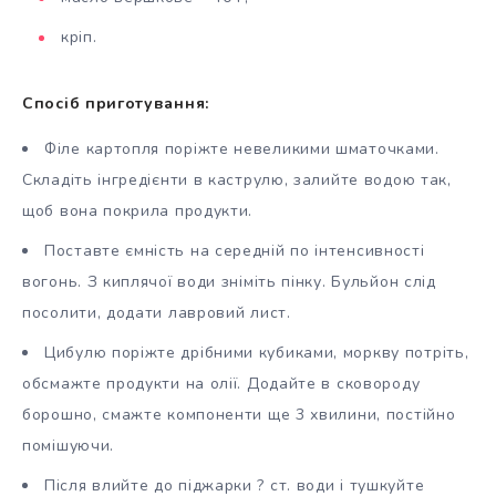
кріп.
Спосіб приготування:
Філе картопля поріжте невеликими шматочками.
Складіть інгредієнти в каструлю, залийте водою так,
щоб вона покрила продукти.
Поставте ємність на середній по інтенсивності
вогонь. З киплячої води зніміть пінку. Бульйон слід
посолити, додати лавровий лист.
Цибулю поріжте дрібними кубиками, моркву потріть,
обсмажте продукти на олії. Додайте в сковороду
борошно, смажте компоненти ще 3 хвилини, постійно
помішуючи.
Після влийте до піджарки ? ст. води і тушкуйте