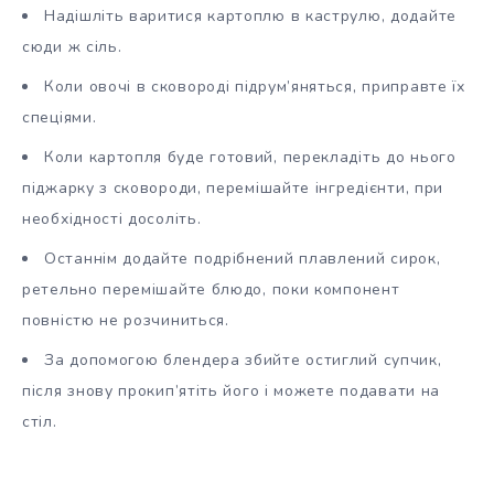
Надішліть варитися картоплю в каструлю, додайте
сюди ж сіль.
Коли овочі в сковороді підрум’яняться, приправте їх
спеціями.
Коли картопля буде готовий, перекладіть до нього
піджарку з сковороди, перемішайте інгредієнти, при
необхідності досоліть.
Останнім додайте подрібнений плавлений сирок,
ретельно перемішайте блюдо, поки компонент
повністю не розчиниться.
За допомогою блендера збийте остиглий супчик,
після знову прокип’ятіть його і можете подавати на
стіл.