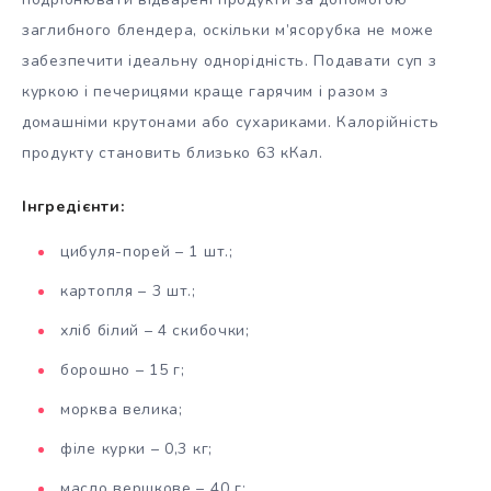
заглибного блендера, оскільки м’ясорубка не може
забезпечити ідеальну однорідність. Подавати суп з
куркою і печерицями краще гарячим і разом з
домашніми крутонами або сухариками. Калорійність
продукту становить близько 63 кКал.
Інгредієнти:
цибуля-порей – 1 шт.;
картопля – 3 шт.;
хліб білий – 4 скибочки;
борошно – 15 г;
морква велика;
філе курки – 0,3 кг;
масло вершкове – 40 г;