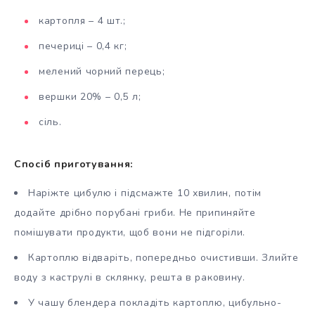
картопля – 4 шт.;
печериці – 0,4 кг;
мелений чорний перець;
вершки 20% – 0,5 л;
сіль.
Спосіб приготування:
Наріжте цибулю і підсмажте 10 хвилин, потім
додайте дрібно порубані гриби. Не припиняйте
помішувати продукти, щоб вони не підгоріли.
Картоплю відваріть, попередньо очистивши. Злийте
воду з каструлі в склянку, решта в раковину.
У чашу блендера покладіть картоплю, цибульно-