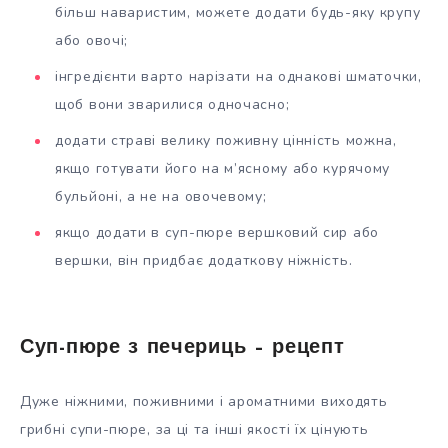
більш наваристим, можете додати будь-яку крупу
або овочі;
інгредієнти варто нарізати на однакові шматочки,
щоб вони зварилися одночасно;
додати страві велику поживну цінність можна,
якщо готувати його на м’ясному або курячому
бульйоні, а не на овочевому;
якщо додати в суп-пюре вершковий сир або
вершки, він придбає додаткову ніжність.
Суп-пюре з печериць – рецепт
Дуже ніжними, поживними і ароматними виходять
грибні супи-пюре, за ці та інші якості їх цінують