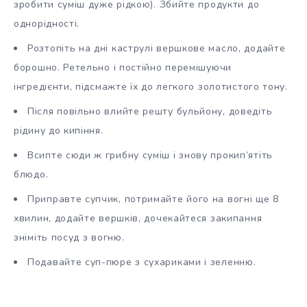
зробити суміш дуже рідкою). Збийте продукти до
однорідності.
Розтопіть на дні каструлі вершкове масло, додайте
борошно. Ретельно і постійно перемішуючи
інгредієнти, підсмажте їх до легкого золотистого тону.
Після повільно влийте решту бульйону, доведіть
рідину до кипіння.
Всипте сюди ж грибну суміш і знову прокип’ятіть
блюдо.
Приправте супчик, потримайте його на вогні ще 8
хвилин, додайте вершків, дочекайтеся закипання
зніміть посуд з вогню.
Подавайте суп-пюре з сухариками і зеленню.