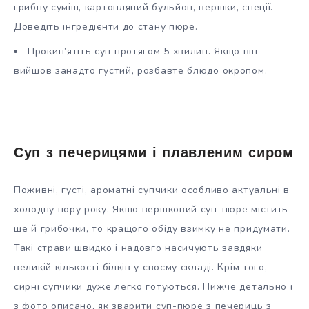
грибну суміш, картопляний бульйон, вершки, спеції.
Доведіть інгредієнти до стану пюре.
Прокип’ятіть суп протягом 5 хвилин. Якщо він
вийшов занадто густий, розбавте блюдо окропом.
Суп з печерицями і плавленим сиром
Поживні, густі, ароматні супчики особливо актуальні в
холодну пору року. Якщо вершковий суп-пюре містить
ще й грибочки, то кращого обіду взимку не придумати.
Такі страви швидко і надовго насичують завдяки
великій кількості білків у своєму складі. Крім того,
сирні супчики дуже легко готуються. Нижче детально і
з фото описано, як зварити суп-пюре з печериць з