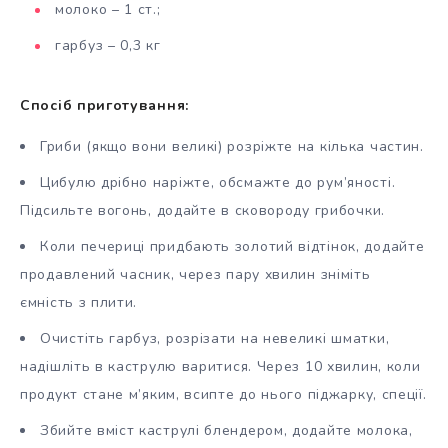
молоко – 1 ст.;
гарбуз – 0,3 кг
Спосіб приготування:
Гриби (якщо вони великі) розріжте на кілька частин.
Цибулю дрібно наріжте, обсмажте до рум’яності.
Підсильте вогонь, додайте в сковороду грибочки.
Коли печериці придбають золотий відтінок, додайте
продавлений часник, через пару хвилин зніміть
ємність з плити.
Очистіть гарбуз, розрізати на невеликі шматки,
надішліть в каструлю варитися. Через 10 хвилин, коли
продукт стане м’яким, всипте до нього піджарку, спеції.
Збийте вміст каструлі блендером, додайте молока,