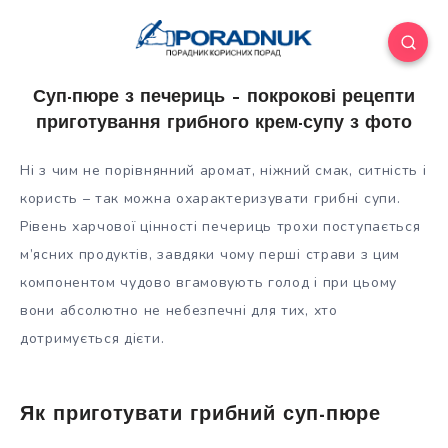
Суп-пюре з печериць – покрокові рецепти
приготування грибного крем-супу з фото
Ні з чим не порівнянний аромат, ніжний смак, ситність і
користь – так можна охарактеризувати грибні супи.
Рівень харчової цінності печериць трохи поступається
м’ясних продуктів, завдяки чому перші страви з цим
компонентом чудово вгамовують голод і при цьому
вони
абсолютно не небезпечні для тих, хто
дотримується дієти.
Як приготувати грибний суп-пюре