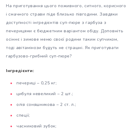
На приготування цього поживного, ситного, корисного
і смачного страви піде близько півгодини. Завдяки
доступності інгредієнтів суп-пюре з гарбуза з
печерицями є бюджетним варіантом обіду. Доповніть
осіннє і зимове меню своєї родини таким супчиком,
тоді авітамінози будуть не страшні. Як приготувати
гарбузово-грибний суп-пюре?
Інгредієнти:
печериці – 0,25 кг;
цибуля невеликий – 2 шт.;
олія соняшникова – 2 ст. л.;
спеції;
часниковий зубок;