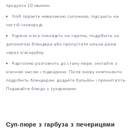
продукти 10 хвилин.
Хліб поріжте невеликою соломкою, підсушіть на
чистій сковороді.
Куряче м’ясо покладіть на тарілку, подрібніть за
допомогою блендера або пропустити кілька разів
через м’ясорубку.
Картоплю розтовчіть до стану пюре, змітайте з
м’ясною масою і піджаркою. Після знову компоненти
подрібніть блендером, додайте бульйон і прокип’ятіть.
Подавайте блюдо з сухариками.
Суп-пюре з гарбуза з печерицями