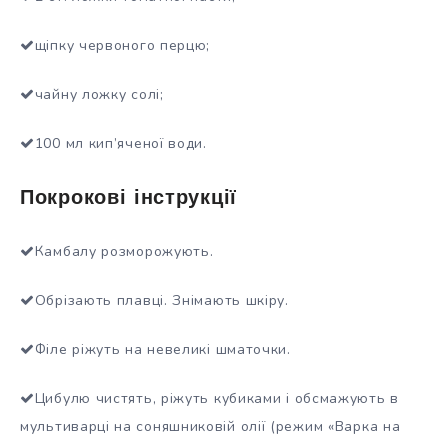
щіпку червоного перцю;
чайну ложку солі;
100 мл кип’яченої води.
Покрокові інструкції
Камбалу розморожують.
Обрізають плавці. Знімають шкіру.
Філе ріжуть на невеликі шматочки.
Цибулю чистять, ріжуть кубиками і обсмажують в
мультиварці на соняшниковій олії (режим «Варка на