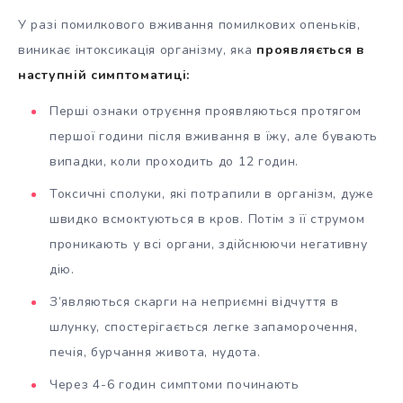
У разі помилкового вживання помилкових опеньків,
виникає інтоксикація організму, яка
проявляється в
наступній симптоматиці:
Перші ознаки отруєння проявляються протягом
першої години після вживання в їжу, але бувають
випадки, коли проходить до 12 годин.
Токсичні сполуки, які потрапили в організм, дуже
швидко всмоктуються в кров. Потім з її струмом
проникають у всі органи, здійснюючи негативну
дію.
З’являються скарги на неприємні відчуття в
шлунку, спостерігається легке запаморочення,
печія, бурчання живота, нудота.
Через 4-6 годин симптоми починають