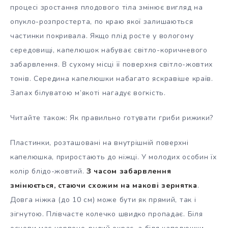
процесі зростання плодового тіла змінює вигляд на
опукло-розпростерта, по краю якої залишаються
частинки покривала. Якщо плід росте у вологому
середовищі, капелюшок набуває світло-коричневого
забарвлення. В сухому місці її поверхня світло-жовтих
тонів. Середина капелюшки набагато яскравіше країв.
Запах білуватою м’якоті нагадує вогкість.
Читайте також: Як правильно готувати гриби рижики?
Пластинки, розташовані на внутрішній поверхні
капелюшка, приростають до ніжці. У молодих особин їх
колір блідо-жовтий.
З часом забарвлення
змінюється, стаючи схожим на макові зернятка
.
Довга ніжка (до 10 см) може бути як прямий, так і
зігнутою. Плівчасте колечко швидко пропадає. Біля