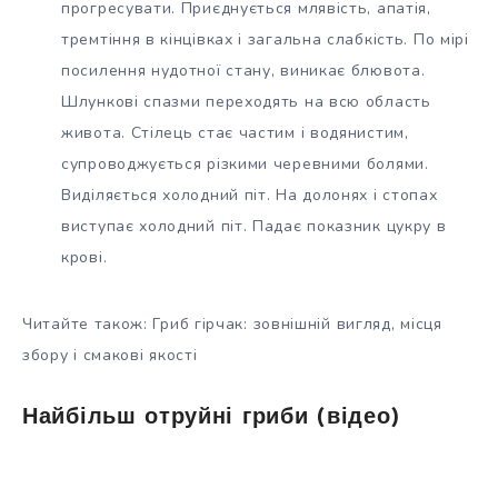
прогресувати. Приєднується млявість, апатія,
тремтіння в кінцівках і загальна слабкість. По мірі
посилення нудотної стану, виникає блювота.
Шлункові спазми переходять на всю область
живота. Стілець стає частим і водянистим,
супроводжується різкими черевними болями.
Виділяється холодний піт. На долонях і стопах
виступає холодний піт. Падає показник цукру в
крові.
Читайте також: Гриб гірчак: зовнішній вигляд, місця
збору і смакові якості
Найбільш отруйні гриби (відео)