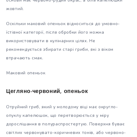
основи має червоно-рудий окрас, а біля капелюшки
жовтий.
Оскільки маковий опеньок відноситься до умовно-
їстівної категорії, після обробки його можна
використовувати в кулінарних цілях. Не
рекомендується збирати старі гриби, які з віком
втрачають смак.
Маковий опеньок
Цегляно-червоний, опеньок
Отруйний гриб, який у молодому віці має округло-
опуклу капелюшок, що перетворюється у міру
дорослішання в полураспростертую. Поверхня буває
світлих червонувато-коричневих тонів, або червоно-