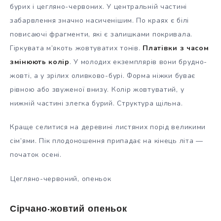
бурих і цегляно-червоних. У центральній частині
забарвлення значно насиченішим. По краях є білі
повисаючі фрагменти, які є залишками покривала.
Гіркувата м’якоть жовтуватих тонів.
Платівки з часом
змінюють колір
. У молодих екземплярів вони брудно-
жовті, а у зрілих оливково-бурі. Форма ніжки буває
рівною або звуженої внизу. Колір жовтуватий, у
нижній частині злегка бурий. Структура щільна.
Краще селитися на деревині листяних порід великими
сім’ями. Пік плодоношення припадає на кінець літа —
початок осені.
Цегляно-червоний, опеньок
Сірчано-жовтий опеньок