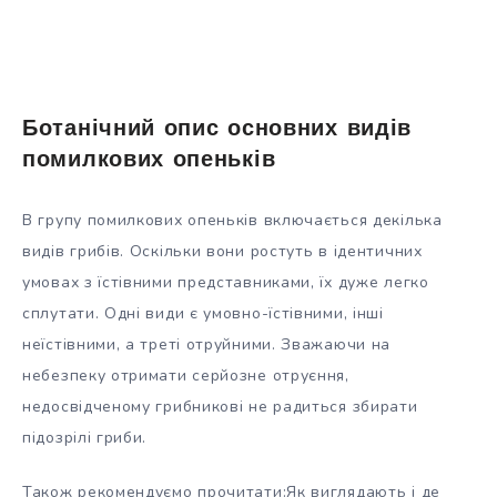
Ботанічний опис основних видів
помилкових опеньків
В групу помилкових опеньків включається декілька
видів грибів. Оскільки вони ростуть в ідентичних
умовах з їстівними представниками, їх дуже легко
сплутати. Одні види є умовно-їстівними, інші
неїстівними, а треті отруйними. Зважаючи на
небезпеку отримати серйозне отруєння,
недосвідченому грибникові не радиться збирати
підозрілі гриби.
Також рекомендуємо прочитати:Як виглядають і де