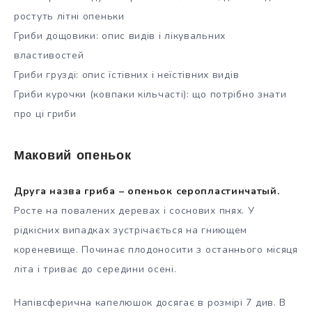
ростуть літні опеньки
Гриби дощовики: опис видів і лікувальних
властивостей
Гриби грузді: опис їстівних і неїстівних видів
Гриби курочки (ковпаки кільчасті): що потрібно знати
про ці гриби
Маковий опеньок
Друга назва гриба – опеньок серопластинчатый.
Росте на повалених деревах і соснових пнях. У
рідкісних випадках зустрічається на гниющем
кореневище. Починає плодоносити з останнього місяця
літа і триває до середини осені.
Напівсферична капелюшок досягає в розмірі 7 див. В