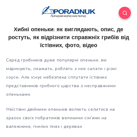
Хибні опеньки: як виглядають, опис, де
ростуть, як відрізнити справжніх грибів від
їстівних, фото, відео
Серед грибників дуже популярні опеньки, які
маринують, смажать, роблять з них салати і різні
соуси. Але існує небезпека сплутати їстівних
представників грибного царства з несправжніми
опеньками.
Неїстівні двійники опеньків воліють селитися на
зразок своїх побратимів
великими сім’ями на
валежнике, гнилих пнях і деревах