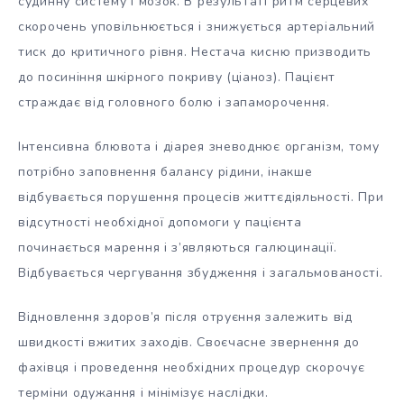
судинну систему і мозок. В результаті ритм серцевих
скорочень уповільнюється і знижується артеріальний
тиск до критичного рівня. Нестача кисню призводить
до посиніння шкірного покриву (ціаноз). Пацієнт
страждає від головного болю і запаморочення.
Інтенсивна блювота і діарея зневоднює організм, тому
потрібно заповнення балансу рідини, інакше
відбувається порушення процесів життєдіяльності. При
відсутності необхідної допомоги у пацієнта
починається марення і з’являються галюцинації.
Відбувається чергування збудження і загальмованості.
Відновлення здоров’я після отруєння залежить від
швидкості вжитих заходів. Своєчасне звернення до
фахівця і проведення необхідних процедур скорочує
терміни одужання і мінімізує наслідки.