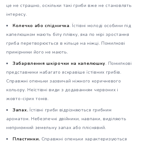
це не страшно, оскільки такі гриби вже не становлять
інтересу.
Колечко або спідничка
. Їстівні молоді особини під
капелюшком мають білу плівку, яка по мірі зростання
гриба перетворюється в кільце на ніжці. Помилкові
примірники його не мають.
Забарвлення шкірочки на капелюшку
. Помилкові
представники набагато яскравіше їстівних грибів.
Справжні опеньки зазвичай ніжного коричневого
кольору. Неїстівні види з додаванням червоних і
жовто-сірих тонів.
Запах.
Їстівні гриби відрізняються грибним
ароматом. Небезпечні двійники, навпаки, виділяють
неприємний земельну запах або пліснявий.
Пластинки.
Справжні опеньки характеризуються