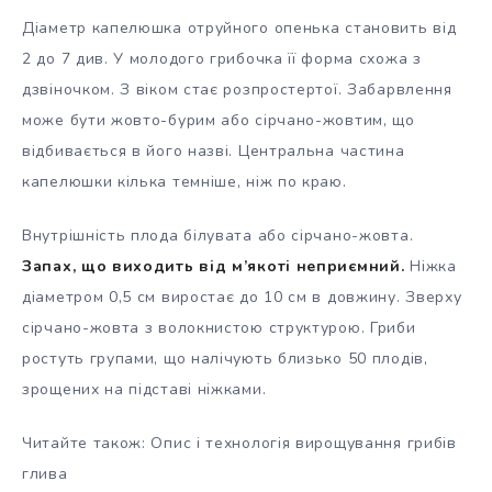
Діаметр капелюшка отруйного опенька становить від
2 до 7 див. У молодого грибочка її форма схожа з
дзвіночком. З віком стає розпростертої. Забарвлення
може бути жовто-бурим або сірчано-жовтим, що
відбивається в його назві. Центральна частина
капелюшки кілька темніше, ніж по краю.
Внутрішність плода білувата або сірчано-жовта.
Запах, що виходить від м’якоті неприємний.
Ніжка
діаметром 0,5 см виростає до 10 см в довжину. Зверху
сірчано-жовта з волокнистою структурою. Гриби
ростуть групами, що налічують близько 50 плодів,
зрощених на підставі ніжками.
Читайте також: Опис і технологія вирощування грибів
глива