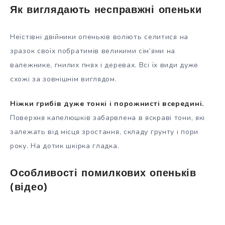
Як виглядають несправжні опеньки
Неїстівні двійники опеньків воліють селитися на
зразок своїх побратимів великими сім’ями на
валежнике, гнилих пнях і деревах. Всі їх види дуже
схожі за зовнішнім виглядом.
Ніжки грибів дуже тонкі і порожнисті всередині.
Поверхня капелюшків забарвлена в яскраві тони, які
залежать від місця зростання, складу грунту і пори
року. На дотик шкірка гладка.
Особливості помилкових опеньків
(відео)