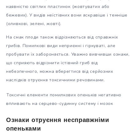
наявністю світлих пластинок (жовтуватих або
бежевих). У видів неїстівних вони яскравіше і темніше
(оливкові, зелені, жовті).
На смак плоди також відрізняються від справжніх
грибів. Помилкові види неприємні і гіркуваті, але
пробувати їх забороняється. Уважно вивчивши ознаки,
що сприяють відрізнити їстівний гриб від
небезпечного, можна вберегтися від серйозних
наслідків отруєння токсичними речовинами.
Токсичні елементи помилкових опеньків негативно
впливають на серцево-судинну систему і мозок
Ознаки отруєння несправжніми
опеньками