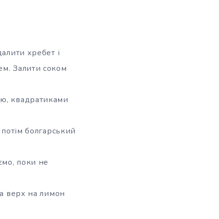
далити хребет і
ем. Залити соком
ою, квадратиками
, потім болгарський
ємо, поки не
На верх на лимон