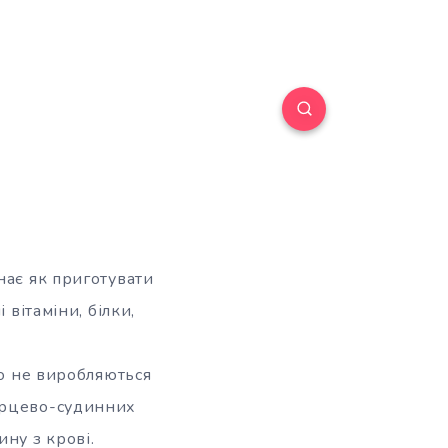
нає як приготувати
 вітаміни, білки,
но не виробляються
серцево-судинних
ну з крові.