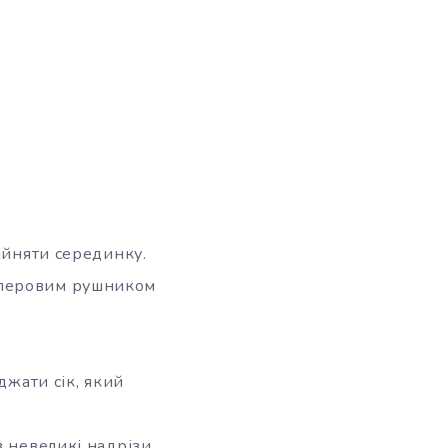
ийняти серединку.
аперовим рушником
джати сік, який
в невеликі надрізи