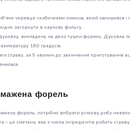
иб’яче черевце скибочками лимона, який залишився і
хідно загорнути в харчову фольгу.
 духовку, викладену на деко тушки форель. Духовка 
температуру 180 градусів.
ти страву, за 5 хвилин до закінчення приготування в
янилася.
 Смажена форель
ажену форель, потрібно вибрати річкову рибу невели
 – це сметана, яка з числа інгредієнтів робить страву