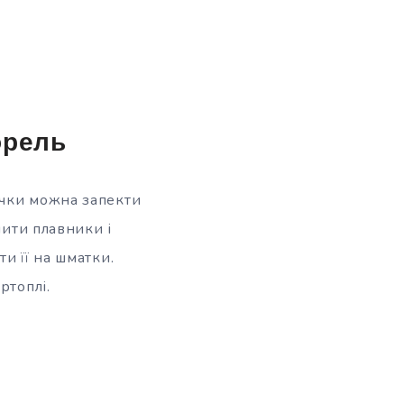
орель
ічки можна запекти
лити плавники і
и її на шматки.
ртоплі.