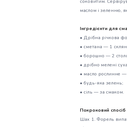
соковитим. Сервіру
маслом і зеленню, я
Інгредієнти для см
• Дрібна річкова ф
• сметана — 1 склян
• борошно — 2 стол
• дрібно мелені сух
• масло рослинне —
• будь-яка зелень;
• сіль — за смаком.
Покроковий спосіб
Шах 1. Форель випат