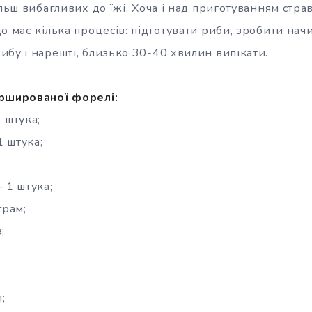
ільш вибагливих до їжі. Хоча і над приготуванням стр
о має кілька процесів: підготувати риби, зробити нач
ибу і нарешті, близько 30-40 хвилин випікати.
аршированої форелі:
 штука;
1 штука;
 1 штука;
грам;
;
;