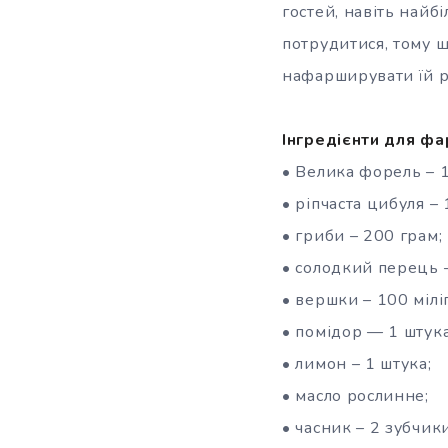
гостей, навіть найб
потрудитися, тому щ
нафарширувати їй р
Інгредієнти для ф
• Велика форель – 1
• ріпчаста цибуля – 
• гриби – 200 грам;
• солодкий перець –
• вершки – 100 мілі
• помідор — 1 штука
• лимон – 1 штука;
• масло рослинне;
• часник – 2 зубчики