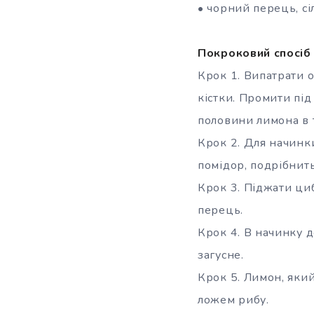
• чорний перець, сі
Покроковий спосіб
Крок 1. Випатрати о
кістки. Промити пі
половини лимона в 
Крок 2. Для начинк
помідор, подрібнить
Крок 3. Піджати циб
перець.
Крок 4. В начинку 
загусне.
Крок 5. Лимон, який
ложем рибу.