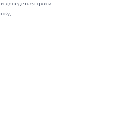
ави доведеться трохи
инку,