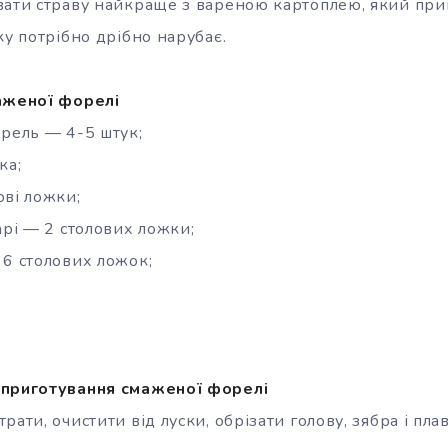
вати страву найкраще з вареною картоплею, який пр
ку потрібно дрібно нарубає.
аженої форелі
орель — 4-5 штук;
ка;
ові ложки;
арі — 2 столових ложки;
 6 столових ложок;
 приготування смаженої форелі
рати, очистити від луски, обрізати голову, зябра і пл