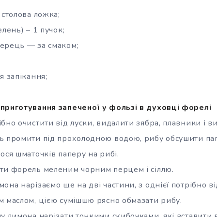
 столова ложка;
елень) – 1 пучок;
ерець — за смаком;
я запікання;
приготування запеченої у фользі в духовці форелі
бно очистити від луски, видалити зябра, плавники і в
ль промити під прохолодною водою, рибу обсушити п
ося шматочків паперу на рибі.
ти форель меленим чорним перцем і сіллю.
она нарізаємо ще на дві частини, з однієї потрібно ві
м маслом, цією сумішшю рясно обмазати рибу.
у лимона нарізати тонкими скибочками, які вставити 