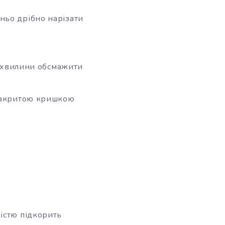
ньо дрібно нарізати
-4 хвилини обсмажити
 закритою кришкою
істю підкорить