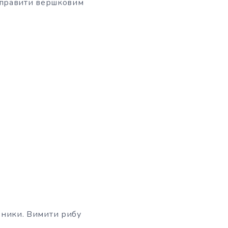
иправити вершковим
авники. Вимити рибу