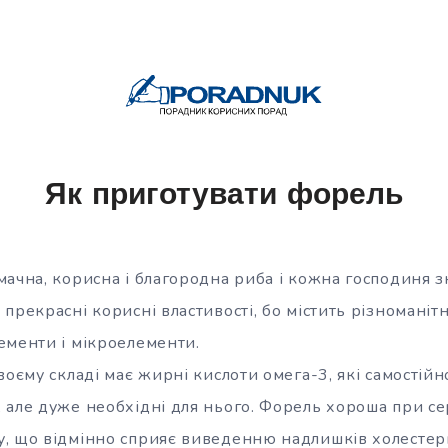
Як приготувати форель
ачна, корисна і благородна риба і кожна господиня з
прекрасні корисні властивості, бо містить різноманітні
ементи і мікроелементи.
своєму складі має жирні кислоти
омега-3, які самостій
 але дуже необхідні для нього. Форель хороша при 
, що відмінно сприяє виведенню надлишків холестери