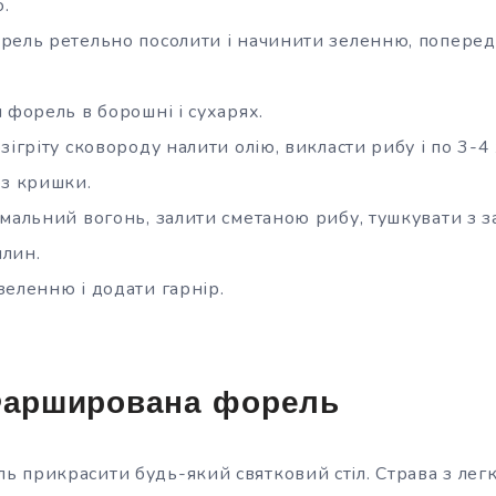
.
рель ретельно посолити і начинити зеленню, поперед
 форель в борошні і сухарях.
зігріту сковороду налити олію, викласти рибу і по 3
ез кришки.
імальний вогонь, залити сметаною рибу, тушкувати з
лин.
зеленню і додати гарнір.
 Фарширована форель
 прикрасити будь-який святковий стіл. Страва з легк