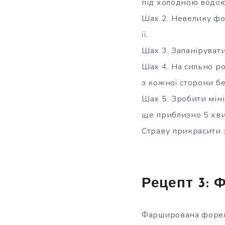
під холодною водою
Шах 2. Невелику фо
її.
Шах 3. Запанірувати
Шах 4. На сильно ро
з кожної сторони б
Шах 5. Зробити мін
ще приблизно 5 хви
Страву прикрасити 
Рецепт 3:
Фарширована форель