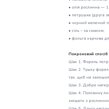
• олія рослинна — 1
• петрушка (друга з
• чорний мелений п
• сіль – за смаком;
• фольга харчова дл
Покроковий спосіб 
Шах 1. Форель потрі
Шах 2. Тушку форе
так, щоб не залишил
Шах 3. Добре натер
Шах 4. Половину лим
змішати з рослинни
Шах 5. Другу частин