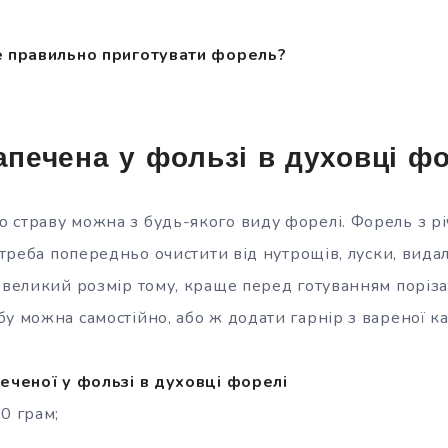
не правильно приготувати форель?
Запечена у фользі в духовці ф
 страву можна з будь-якого виду форелі. Форель з р
ї треба попередньо очистити від нутрощів, луски, вида
 великий розмір тому, краще перед готуванням порізат
у можна самостійно, або ж додати гарнір з вареної ка
печеної у фользі в духовці форелі
0 грам;