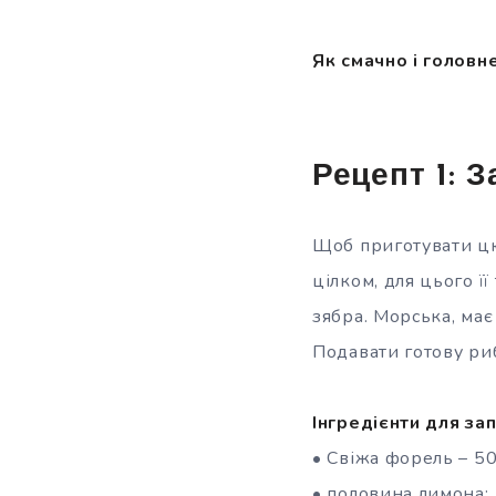
Як смачно і голов
Рецепт 1: 
Щоб приготувати цю
цілком, для цього ї
зябра. Морська, має
Подавати готову риб
Інгредієнти для за
• Свіжа форель – 50
• половина лимона;