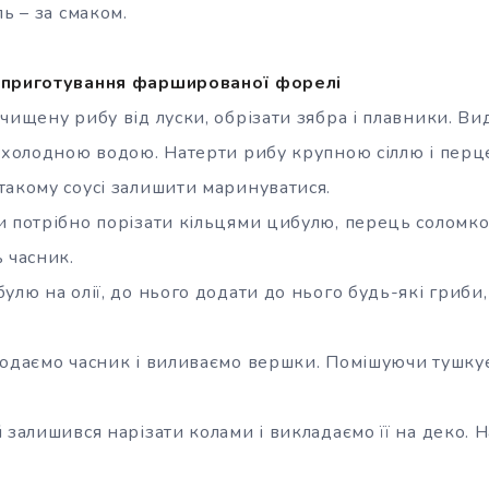
ль – за смаком.
 приготування фаршированої форелі
чищену рибу від луски, обрізати зябра і плавники. Ви
д холодною водою. Натерти рибу крупною сіллю і перц
такому соусі залишити маринуватися.
и потрібно порізати кільцями цибулю, перець соломк
 часник.
улю на олії, до нього додати до нього будь-які гриби
додаємо часник і виливаємо вершки. Помішуючи тушку
 залишився нарізати колами і викладаємо її на деко. 