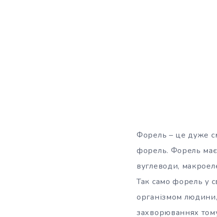
Форель – це дуже см
форель. Форель має 
вуглеводи, макроел
Так само форель у 
організмом людини,
захворюваннях тому