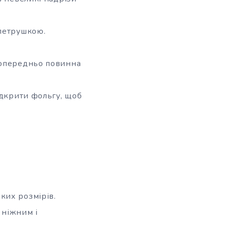
 петрушкою.
попередньо повинна
ідкрити фольгу, щоб
ких розмірів.
 ніжним і