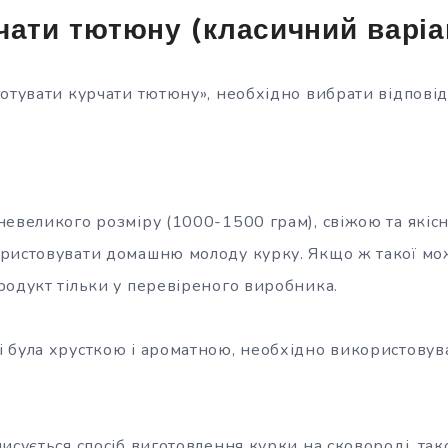
чати тютюну (класичний варіа
отувати курчати тютюну», необхідно вибрати відповід
невеликого розміру (1000-1500 грам), свіжою та якіс
ристовувати домашню молоду курку. Якщо ж такої мож
родукт тільки у перевіреного виробника.
 була хрусткою і ароматною, необхідно використову
исується спосіб виготовлення курки на сковороді, так