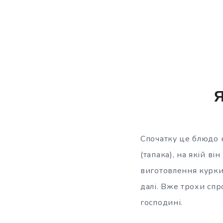
Я
Спочатку це блюдо н
(тапака), на якій в
виготовлення курки
далі. Вже
трохи спр
господині.