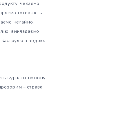
продукту, чекаємо
іряємо готовність
даємо негайно.
олію, викладаємо
 каструлю з водою.
сть курчати тютюну
прозорим – страва