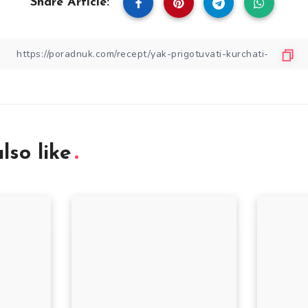
Share Article:
lso like