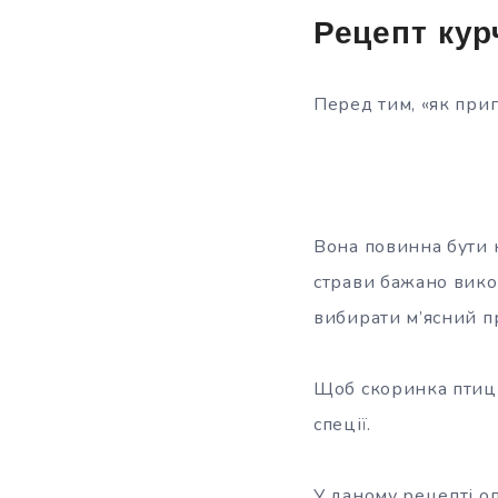
Рецепт кур
Перед тим, «як приг
Вона повинна бути 
страви бажано вико
вибирати м’ясний п
Щоб скоринка птиці
спеції.
У даному рецепті оп