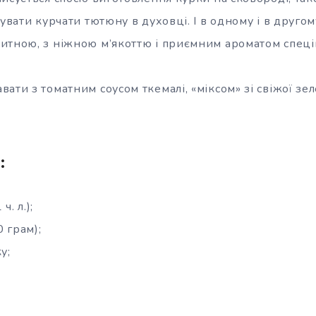
тувати курчати тютюну в духовці. І в одному і в другом
итною, з ніжною м’якоттю і приємним ароматом спеці
ати з томатним соусом ткемалі, «міксом» зі свіжої зеле
:
. л.);
 грам);
у;