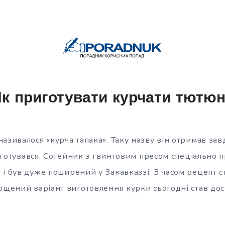
к приготувати курчати тютю
азивалося «курча тапака». Таку назву він отримав за
ін готувався. Сотейник з гвинтовим пресом спеціально 
 і був дуже поширений у Закавказзі. З часом рецепт 
ощений варіант виготовлення курки сьогодні став до