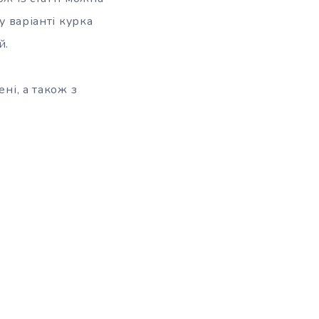
у варіанті курка
й.
ні, а також з