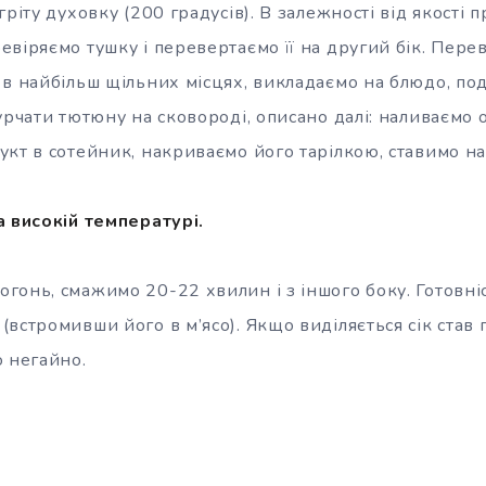
гріту духовку (200 градусів). В залежності від якості 
віряємо тушку і перевертаємо її на другий бік. Перев
 в найбільш щільних місцях, викладаємо на блюдо, по
урчати тютюну на сковороді, описано далі: наливаємо 
укт в сотейник, накриваємо його тарілкою, ставимо на
а високій температурі.
гонь, смажимо 20-22 хвилин і з іншого боку. Готовні
встромивши його в м’ясо). Якщо виділяється сік став 
о негайно.