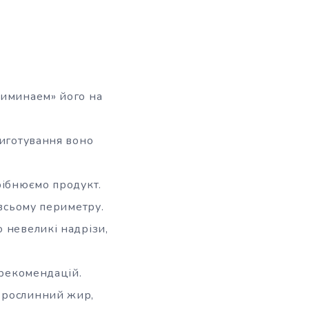
риминаем» його на
риготування воно
рібнюємо продукт.
 всьому периметру.
 невеликі надрізи,
 рекомендацій.
ї рослинний жир,