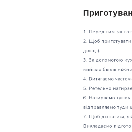
Приготуван
1. Перед тим, як го
2. Щоб приготувати
дошці).
3. За допомогою кух
вийшло більш ніжни
4. Витягаємо часто
5. Ретельно натирає
6. Натираємо тушку
відправляємо туди ш
7. Щоб дізнатися, я
Викладаємо підгото