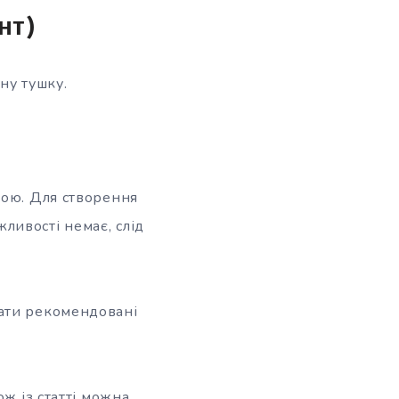
нт)
ну тушку.
ною. Для створення
ливості немає, слід
вати рекомендовані
ож із статті можна