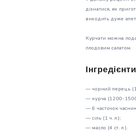
дізнатися, як приго
виходить дуже апет
Курчати можна подав
плодовим салатом.
Інгредієнти
— чорний перець (1 ч
— курча (1200-1500
— 6 часточок часник
— сіль (1 ч. л.);
— масло (4 ст. л.).