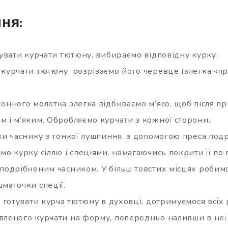
ня:
тувати курчати тютюну, вибираємо відповідну курку.
 курчати тютюну, розрізаємо його черевце (злегка «п
онного молотка злегка відбиваємо м’ясо, щоб після п
м і м’яким. Обробляємо курчати з кожної сторони.
чки часнику з тонкої лушпиння, з допомогою преса под
мо курку сіллю і спеціями, намагаючись покрити її по
 подрібненим часником. У більш товстих місцях робимо
маточки спеції.
к готувати курча тютюну в духовці, дотримуємося всіх
вленого курчати на форму, попередньо наливши в не