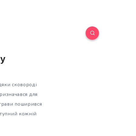
ну
вдяки сковороді
призначався для
страви поширився
ступний кожній