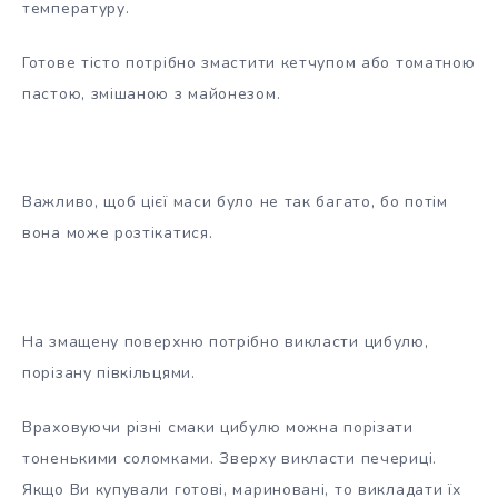
температуру.
Готове тісто потрібно змастити кетчупом або томатною
пастою, змішаною з майонезом.
Важливо, щоб цієї маси було не так багато, бо потім
вона може розтікатися.
На змащену поверхню потрібно викласти цибулю,
порізану півкільцями.
Враховуючи різні смаки цибулю можна порізати
тоненькими соломками. Зверху викласти печериці.
Якщо Ви купували готові, мариновані, то викладати їх