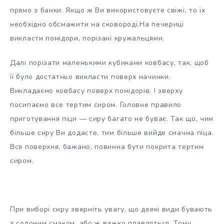
прямо з банки. Якщо ж Ви використовуєте свіжі, то їх
необхідно обсмажити на сковороді.На печериці
викласти помідори, порізані кружальцями.
Далі порізати маленькими кубиками ковбасу, так, щоб
її було достатньо викласти поверх начинки.
Викладаємо ковбасу поверх помідорів. І зверху
посипаємо все тертим сиром. Головне правило
приготування піци — сиру багато не буває. Так що, чим
більше сиру Ви додасте, тим більше вийде смачна піца.
Вся поверхня, бажано, повинна бути покрита тертим
сиром.
При виборі сиру зверніть увагу, що деякі види бувають
з солоним смаком, або ж важко плавляться. Тому