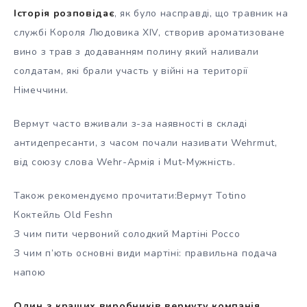
Історія розповідає
, як було насправді, що травник на
службі Короля Людовика XIV, створив ароматизоване
вино з трав з додаванням полину який наливали
солдатам, які брали участь у війні на території
Німеччини.
Вермут часто вживали з-за наявності в складі
антидепресанти, з часом почали називати Wehrmut,
від союзу слова Wehr-Армія і Mut-Мужність.
Також рекомендуємо прочитати:Вермут Totino
Коктейль Old Feshn
З чим пити червоний солодкий Мартіні Россо
З чим п’ють основні види мартіні: правильна подача
напою
Один з кращих виробників вермуту компанія