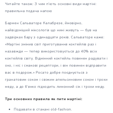
Читайте також: З чим п’ють основні види мартіні:
правильна подача напою
Бармен Сальваторе Калабрезе, ймовірно,
найвідоміший міксологія що нині живуть — був на
задвірках бару з одинадцяти років. Сальваторе каже:
«Мартіні змінив світ приготування коктейлів раз і
назавжди — тепер використовується до 40% всіх
коктейлів світу. Відмінний коктейль повинен радувати і
око, і ніс і смакові рецептори, і він повинен відправити
вас в подорож.» Росато добре поєднується з
гранатовим соком і свіжим апельсиновим соком і трохи
меду, а до б’янко підходить лимонний сік і трохи меду.
Три основних правила як пити мартіні:
Подавати в стакані old-fashion.