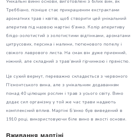
Унікальні винні основи, виготовлені з білих вин, як
Треббіано, пізніше стає прикрашеним екстрактами
ароматних трав і квітів, щоб створити цей унікальний
аперитив під назвою мартіні б’янко. Колір аперитиву
блідо-золотистий з золотистими відтінками, ароматами
цитрусових, персика і малини, тютюнового попелу і
свіжого лаврового листа. На смак він дуже приємний,
ніжний, але складний з трав’яний гірчинкою і пряністю.
Це сухий вермут, переважно складається з червоного
П’ємонтського вина, але з унікальним додаванням
понад 40 цілющих рослин і трав з усього світу. Вино
додає сил організму у той же час трави надають
комплексний вплив. Мартіні Б’янко був виведений в
1910 році, використовуючи біле вино в якості основи.
Вживання мартіні