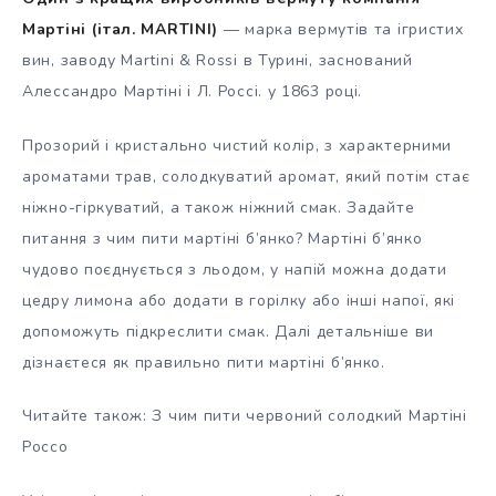
Мартіні (італ. MARTINI)
— марка вермутів та ігристих
вин, заводу Martini & Rossi в Турині, заснований
Алессандро Мартіні і Л. Россі. у 1863 році.
Прозорий і кристально чистий колір, з характерними
ароматами трав, солодкуватий аромат, який потім стає
ніжно-гіркуватий, а також ніжний смак. Задайте
питання з чим пити мартіні б’янко? Мартіні б’янко
чудово поєднується з льодом, у напій можна додати
цедру лимона або додати в горілку або інші напої, які
допоможуть підкреслити смак. Далі детальніше ви
дізнаєтеся як правильно пити мартіні б’янко.
Читайте також: З чим пити червоний солодкий Мартіні
Россо