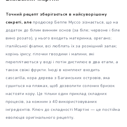
Точний рецепт зберігається в найсуворішому
секреті, але
продюсер Беппе Муссо зізнається, що на
додаток до білим винним основ (за біле; червоне і біле
вино розато), у нього входить материнка, орегано;
італійської фіалки, всі люблять їх за розкішний запах;
корінь ірису; гілочки гвоздики і малини, які
переплітаються у воді і потім дистилює в два етапи, а
також свіжі фрукти. Іноді в комплект входить
cascarilla, кора дерева з Багамських островів, яка
сушиться на пляжах, щоб дозволити солоних бризок
настояти кору. Це тільки один приклад складних
процесів, за кожним з 40 використовуваних
інгредієнтів. Ключ до складності Мартіні — це постійна
еволюція оригінального рецепту.