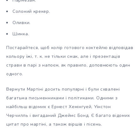
Пармезан.
Солоний крекер.
Оливки.
Шинка.
Постарайтеся, щоб колір готового коктейлю відповідав
кольору їжі, т. к. не тільки смак, але і презентація
страви в парі з напоєм, як правило, доповнюють один
одного.
Вермути Мартіні досить популярні і були схвалені
багатьма письменниками і політиками. Одними з
найбільш відомих є Ернест Хемінгуей, Уїнстон
Черчилль і вигаданий Джеймс Бонд. Є багато відомих
цитат про мартіні, а також віршів і пісень.