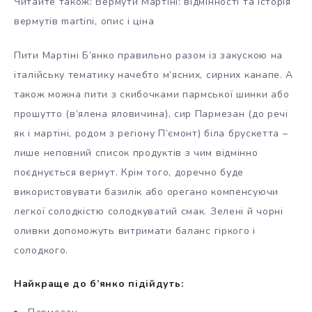
Читайте також: Вермути Мартіні: відмінності та історія
вермутів martini, опис і ціна
Пити Мартіні Б’янко правильно разом із закускою на
італійську тематику начебто м’ясних, сирних канапе. А
також можна пити з скибочками пармської шинки або
прошутто (в’ялена яловичина), сир Пармезан (до речі
як і мартіні, родом з регіону П’ємонт) біла брускетта –
лише неповний список продуктів з чим відмінно
поєднується вермут. Крім того, доречно буде
використовувати базилік або орегано компенсуючи
легкої солодкістю солодкуватий смак. Зелені й чорні
оливки допоможуть витримати баланс гіркого і
солодкого.
Найкраще до б’янко підійдуть: