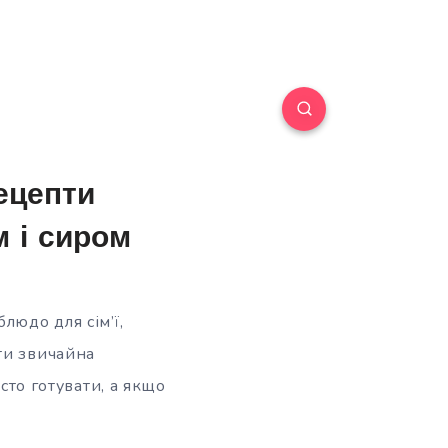
рецепти
 і сиром
людо для сім’ї,
ти звичайна
сто готувати, а якщо