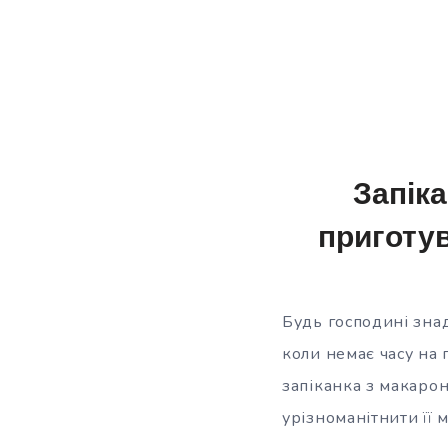
Запіка
приготу
Будь господині знад
коли немає часу на
запіканка з макароні
урізноманітнити її 