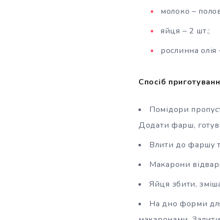
молоко – поло
яйця – 2 шт.;
рослинна олія 
Спосіб приготуванн
Помідори пропуст
Додати фарш, готув
Влити до фаршу т
Макарони відвари
Яйця збити, зміш
На дно форми для
макаронами. Залити