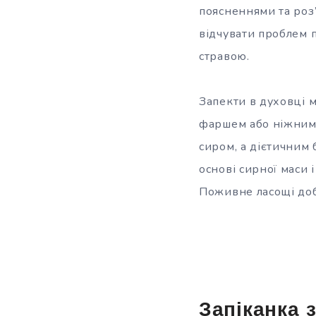
поясненнями та роз
відчувати проблем п
стравою.
Запекти в духовці 
фаршем або ніжним
сиром, а дієтичним 
основі сирної маси 
Поживне ласощі доб
Запіканка 