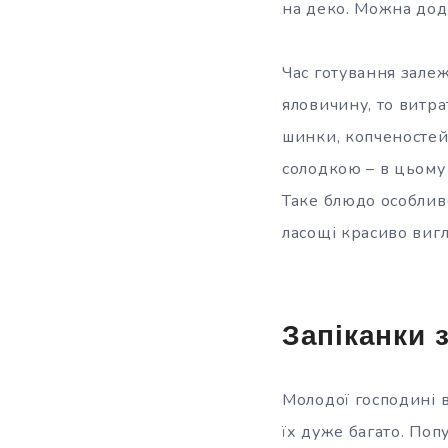
на деко. Можна додав
Час готування залеж
яловичину, то витра
шинки, копченостей,
солодкою – в цьому
Таке блюдо особливо
ласощі красиво виг
Запіканки 
Молодої господині 
їх дуже багато. Поп