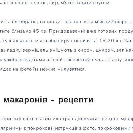
ати овочі, зелень, сир, м’ясо, залити соусом.
ить від обраної начинки – якщо взяти м’ясний фарш, 
тите близько 45 хв. При додаванні вже готових продук
 тушкованого м’яса або сиру вистачить і 15-20 хв. Зап
 випадку вермішель змішують з сиром, цукром, запіка
 улюблене дітьми за свій насичений смак і ніжну конс
лядає на фото їм можна милуватися.
з макаронів – рецепти
в приготуванні складних страв допомагає рецепт мака
улярними є покрокові інструкції з фото, покроковими 