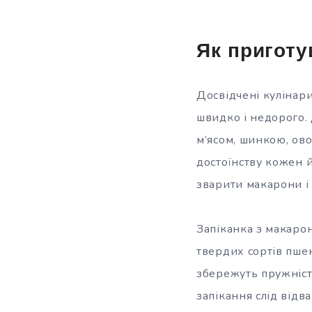
Як приготу
Досвідчені кулінари
швидко і недорого. 
м’ясом, шинкою, ово
достоїнству кожен 
зварити макарони і 
Запіканка з макарон
твердих сортів пшен
збережуть пружність
запікання слід відв