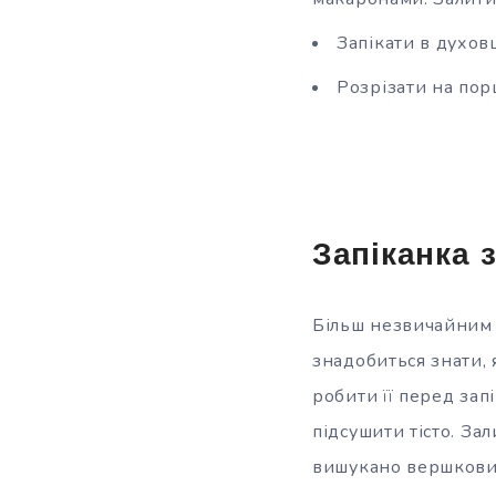
Запікати в духов
Розрізати на порц
Запіканка 
Більш незвичайним 
знадобиться знати,
робити її перед зап
підсушити тісто. За
вишукано вершковим