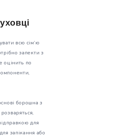
духовці
увати всю сім’ю
отрібно запекти з
е оцінить по
компоненти,
основі борошна з
 розваряться,
 відправкою для
для запікання або