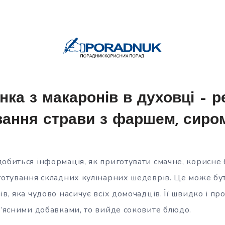
нка з макаронів в духовці – 
вання страви з фаршем, сиром
обиться інформація, як приготувати смачне, корисне б
 готування складних кулінарних шедеврів. Це може бу
в, яка чудово насичує всіх домочадців. Її швидко і про
м’ясними добавками, то вийде соковите блюдо.