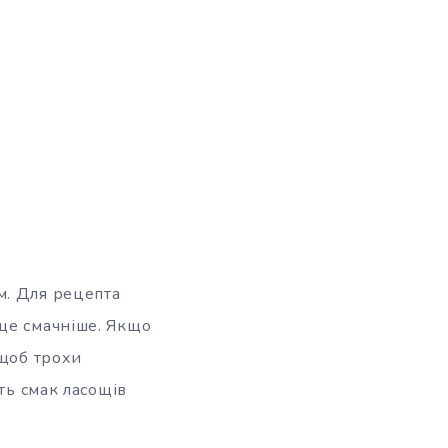
м. Для рецепта
ще смачніше. Якщо
 щоб трохи
ть смак ласощів