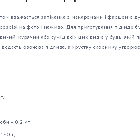
ом вважається запіканка з макаронами і фаршем в ду
розрізі на фото і наживо. Для приготування підійде 
вичий, курячий або суміш всіх цих видів у будь-якій п
 додасть овочева підлива, а хрустку скоринку утворю
т.;
би – 0,2 кг;
150 г;