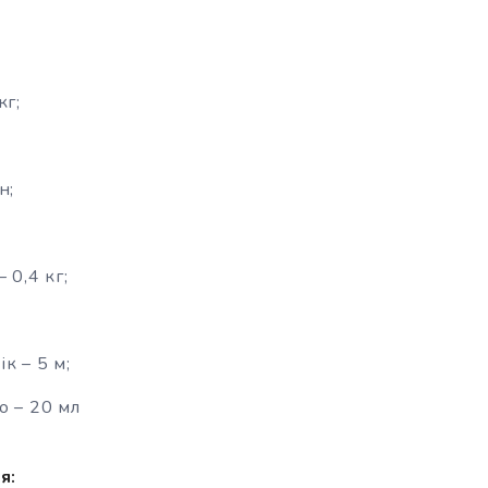
кг;
н;
 0,4 кг;
к – 5 м;
о – 20 мл
я: