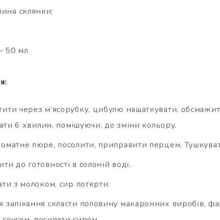
вина склянки;
– 50 мл
я:
ити через м’ясорубку, цибулю нашаткувати, обсмажити
ати 6 хвилин, помішуючи, до зміни кольору.
оматне пюре, посолити, приправити перцем. Тушкуват
ти до готовності в солоній воді.
ати з молоком, сир потерти.
 запікання скласти половину макаронних виробів, фа
 соусом, посипати сиром.