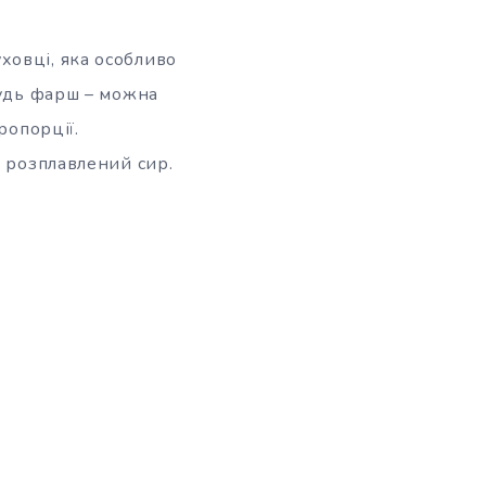
ховці, яка особливо
будь фарш – можна
ропорції.
є розплавлений сир.