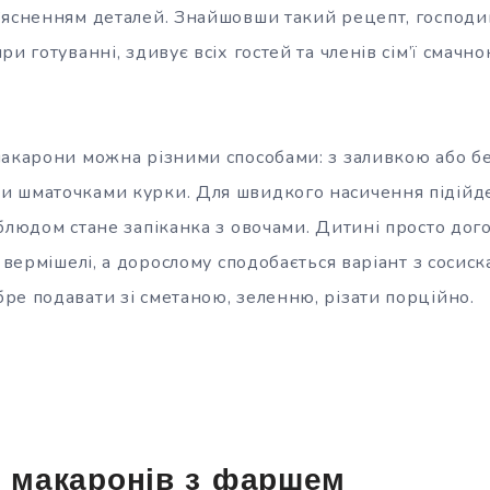
’ясненням деталей. Знайшовши такий рецепт, господи
ри готуванні, здивує всіх гостей та членів сім’ї смач
макарони можна різними способами: з заливкою або бе
и шматочками курки. Для швидкого насичення підійд
блюдом стане запіканка з овочами. Дитині просто дог
і вермішелі, а дорослому сподобається варіант з сосис
ре подавати зі сметаною, зеленню, різати порційно.
з макаронів з фаршем