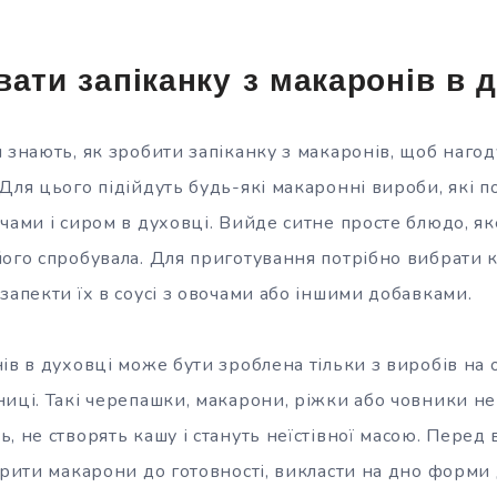
вати запіканку з макаронів в 
 знають, як зробити запіканку з макаронів, щоб нагод
Для цього підійдуть будь-які макаронні вироби, які п
чами і сиром в духовці. Вийде ситне просте блюдо, як
його спробувала. Для приготування потрібно вибрати 
запекти їх в соусі з овочами або іншими добавками.
ів в духовці може бути зроблена тільки з виробів на 
иці. Такі черепашки, макарони, ріжки або човники не
, не створять кашу і стануть неїстівної масою. Перед
арити макарони до готовності, викласти на дно форми 