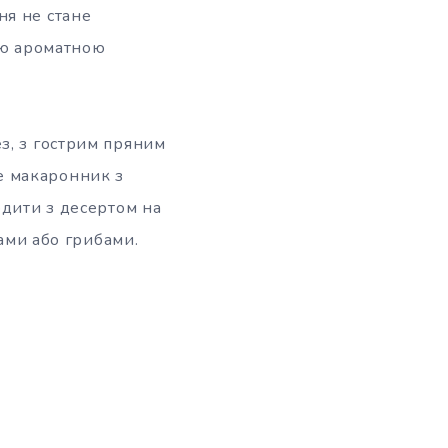
ня не стане
ною ароматною
з, з гострим пряним
е макаронник з
одити з десертом на
ками або грибами.