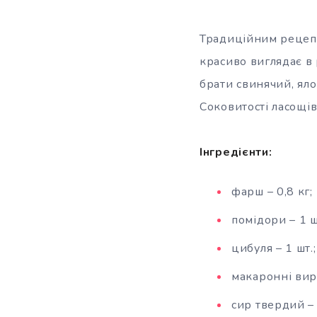
Традиційним рецепт
красиво виглядає в 
брати свинячий, яло
Соковитості ласощів
Інгредієнти:
фарш – 0,8 кг;
помідори – 1 ш
цибуля – 1 шт.;
макаронні виро
сир твердий – 