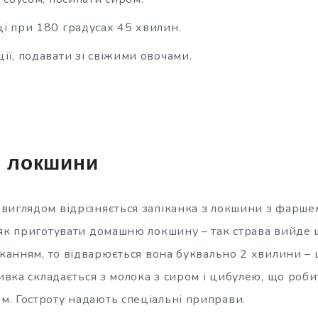
ці при 180 градусах 45 хвилин.
ії, подавати зі свіжими овочами.
з локшини
виглядом відрізняється запіканка з локшини з фарше
 як приготувати домашню локшину – так страва вийде 
іканням, то відварюється вона буквально 2 хвилини –
ливка складається з молока з сиром і цибулею, що роби
. Гостроту надають спеціальні приправи.