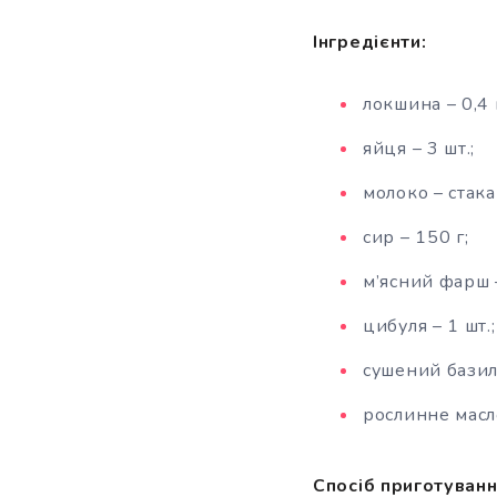
Інгредієнти:
локшина – 0,4 
яйця – 3 шт.;
молоко – стака
сир – 150 г;
м’ясний фарш –
цибуля – 1 шт.;
сушений базилі
рослинне масл
Спосіб приготуванн