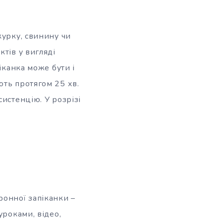
курку, свинину чи
тів у вигляді
іканка може бути і
ють протягом 25 хв.
истенцію. У розрізі
ронної запіканки –
уроками, відео,