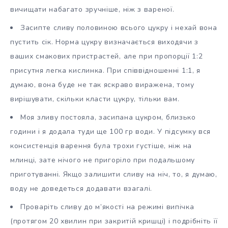
вичищати набагато зручніше, ніж з вареної.
Засипте сливу половиною всього цукру і нехай вона
пустить сік. Норма цукру визначається виходячи з
ваших смакових пристрастей, але при пропорції 1:2
присутня легка кислинка. При співвідношенні 1:1, я
думаю, вона буде не так яскраво виражена, тому
вирішувати, скільки класти цукру, тільки вам.
Моя зливу постояла, засипана цукром, близько
години і я додала туди ще 100 гр води. У підсумку вся
консистенція варення була трохи густіше, ніж на
млинці, зате нічого не пригоріло при подальшому
приготуванні. Якщо залишити сливу на ніч, то, я думаю,
воду не доведеться додавати взагалі.
Проваріть сливу до м’якості на режимі випічка
(протягом 20 хвилин при закритій кришці) і подрібніть її