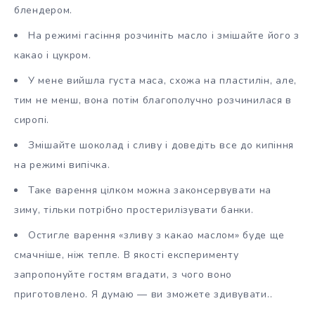
блендером.
На режимі гасіння розчиніть масло і змішайте його з
какао і цукром.
У мене вийшла густа маса, схожа на пластилін, але,
тим не менш, вона потім благополучно розчинилася в
сиропі.
Змішайте шоколад і сливу і доведіть все до кипіння
на режимі випічка.
Таке варення цілком можна законсервувати на
зиму, тільки потрібно простерилізувати банки.
Остигле варення «зливу з какао маслом» буде ще
смачніше, ніж тепле. В якості експерименту
запропонуйте гостям вгадати, з чого воно
приготовлено. Я думаю — ви зможете здивувати..