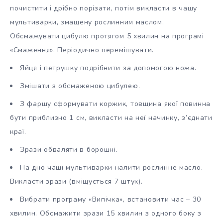
почистити і дрібно порізати, потім викласти в чашу
мультиварки, змащену рослинним маслом.
Обсмажувати цибулю протягом 5 хвилин на програмі
«Смаження». Періодично перемішувати.
Яйця і петрушку подрібнити за допомогою ножа.
Змішати з обсмаженою цибулею.
З фаршу сформувати коржик, товщина якої повинна
бути приблизно 1 см, викласти на неї начинку, з’єднати
краї.
Зрази обваляти в борошні.
На дно чаші мультиварки налити рослинне масло.
Викласти зрази (вміщується 7 штук).
Вибрати програму «Випічка», встановити час – 30
хвилин. Обсмажити зрази 15 хвилин з одного боку з