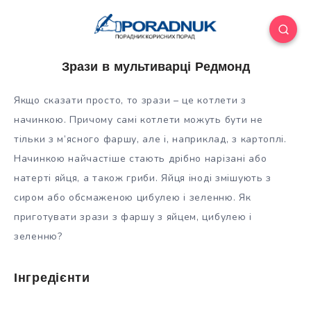
Зрази в мультиварці Редмонд
Якщо сказати просто, то зрази – це котлети з
начинкою. Причому самі котлети можуть бути не
тільки з м’ясного фаршу, але і, наприклад, з картоплі.
Начинкою найчастіше стають дрібно нарізані або
натерті яйця, а також гриби. Яйця іноді змішують з
сиром або обсмаженою цибулею і
зеленню. Як
приготувати зрази з фаршу з яйцем, цибулею і
зеленню?
Інгредієнти