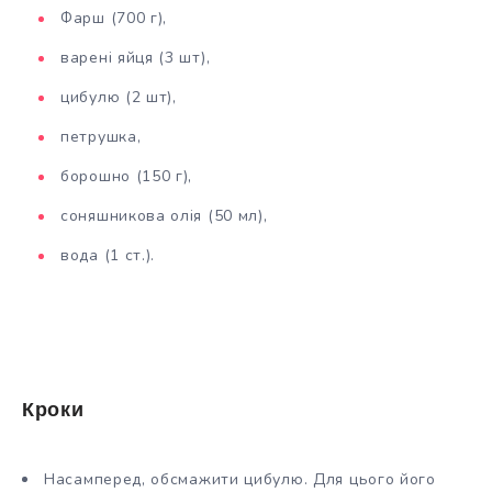
Фарш (700 г),
варені яйця (3 шт),
цибулю (2 шт),
петрушка,
борошно (150 г),
соняшникова олія (50 мл),
вода (1 ст.).
Кроки
Насамперед, обсмажити цибулю. Для цього його